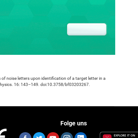
 of noise letters upon identification of a target letter in a
physics. 16: 143–149. doi:10.3758/bf03203267.
Folge uns