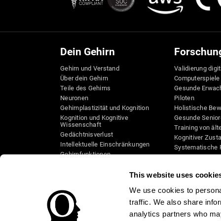
Dein Gehirn
Forschun
Gehirn und Verstand
Validierung digi
Über dein Gehirn
Computerspiele
Teile des Gehirns
Gesunde Erwac
Neuronen
Piloten
Gehirnplastizität und Kognition
Holistische Be
Kognition und Kognitive
Gesunde Senior
Wissenschaft
Training von äl
Gedächtnisverlust
Kognitiver Zust
Intellektuelle Einschränkungen
Systematische 
Gehirnfunktionen
Taxonomie SG4
Exekutive Funktionen
Koordination
This website uses cookie
Gedächtnis
We use cookies to personal
Wahrnehmung
traffic. We also share info
Aufmerksamkeit
analytics partners who may