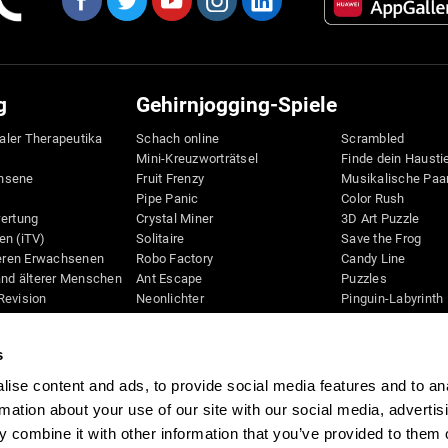
g
Gehirnjogging-Spiele
taler Therapeutika
Schach online
Scrambled
Mini-Kreuzworträtsel
Finde dein Hausti
hsene
Fruit Frenzy
Musikalische Paa
Pipe Panic
Color Rush
wertung
Crystal Miner
3D Art Puzzle
en (iTV)
Solitaire
Save the Frog
teren Erwachsenen
Robo Factory
Candy Line
and älterer Menschen
Ant Escape
Puzzles
Revision
Neonlichter
Pinguin-Labyrinth
D
Wegbeschreibung
Digits
Bilderrätsel
Bunte Biene
s
Schreibtisch
Knallbiene
Space Rescue
Spiele für mental
ise content and ads, to provide social media features and to an
Beweglichkeit
Math Madness
rmation about your use of our site with our social media, advertis
Online-Gedächtni
Marble Race
 combine it with other information that you’ve provided to them o
Gehirnjogging-Spi
Musik-Tennis