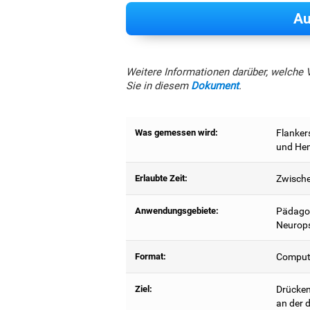
Au
Weitere Informationen darüber, welche 
Sie in diesem
Dokument
.
Was gemessen wird:
Flanker
und He
Erlaubte Zeit:
Zwische
Anwendungsgebiete:
Pädagog
Neurops
Format:
Compute
Ziel:
Drücken 
an der d