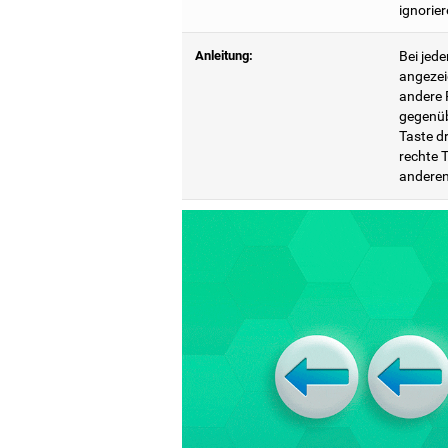
ignorier
Anleitung:
Bei jede
angezei
andere P
gegenüb
Taste dr
rechte T
anderen 