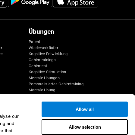
Übungen
Patent
er
Wiederverkäufer
re
Kognitive Entwicklung
Gehirntrainings
Gehirntest
Kognitive Stimulation
Mentale Übungen
Personalisiertes Gehirntraining
Mentale Übung
Lustige Mathe-Spiele
Leseverständnis
Hochbegabte Kinder
Allow all
e
Gehirnschlachten
alyse our
IQ-Test
ing and
sspiele
Allow selection
r that
ele