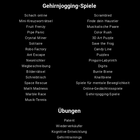
Gehirnjogging-Spiele
Schach online
Scrambled
Mini-Kreuzworträtsel
Finde dein Haustier
Fruit Frenzy
Musikalische Paare
Pipe Panic
Color Rush
Crystal Miner
3D Art Puzzle
Solitaire
Save the Frog
Robo Factory
Candy Line
Ant Escape
Puzzles
Neonlichter
Pinguin-Labyrinth
Wegbeschreibung
Digits
Bilderrätsel
Bunte Biene
Schreibtisch
Knallbiene
Space Rescue
Spiele für mentale Beweglichkeit
Math Madness
Online-Gedächtnisspiele
Marble Race
Gehirnjogging-Spiele
Musik-Tennis
Übungen
Patent
Wiederverkäufer
Kognitive Entwicklung
Gehirntrainings