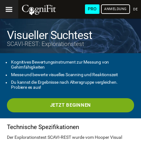
PRO
ANMELDUNG
DEU
Visueller Suchtest
SCAVI-REST: Explorationstest
Kognitives Bewertungsinstrument zur Messung von
Gehirnfähigkeiten
Messe und bewerte visuelles Scanning und Reaktionszeit
Du kannst die Ergebnisse nach Altersgruppe vergleichen.
Probiere es aus!
JETZT BEGINNEN
Technische Spezifikationen
Der Explorationstest SCAVI-REST wurde vom Hooper Visual