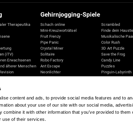
g
Gehirnjogging-Spiele
taler Therapeutika
Schach online
Scrambled
Mini-Kreuzworträtsel
Finde dein Hausti
hsene
Fruit Frenzy
Musikalische Paa
Pipe Panic
Color Rush
wertung
Crystal Miner
3D Art Puzzle
en (iTV)
Solitaire
Save the Frog
teren Erwachsenen
Robo Factory
Candy Line
and älterer Menschen
Ant Escape
Puzzles
Revision
Neonlichter
Pinguin-Labyrinth
D
Wegbeschreibung
Digits
Bilderrätsel
Bunte Biene
s
Schreibtisch
Knallbiene
Space Rescue
Spiele für mental
ise content and ads, to provide social media features and to an
Beweglichkeit
Math Madness
rmation about your use of our site with our social media, advertis
Online-Gedächtni
Marble Race
 combine it with other information that you’ve provided to them o
Gehirnjogging-Spi
Musik-Tennis
 use of their services.