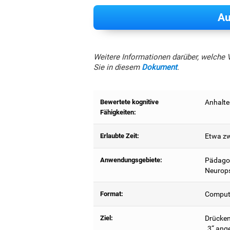
Au
Weitere Informationen darüber, welche 
Sie in diesem
Dokument
.
Bewertete kognitive
Anhalte
Fähigkeiten:
Erlaubte Zeit:
Etwa zw
Anwendungsgebiete:
Pädagog
Neurops
Format:
Compute
Ziel:
Drücken 
„3“ ang