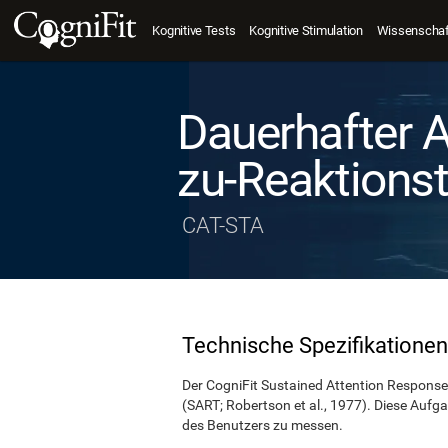
Kognitive Tests
Kognitive Stimulation
Wissenschaft
Dauerhafter 
zu-Reaktionst
CAT-STA
Technische Spezifikationen
Der CogniFit Sustained Attention Response
(SART; Robertson et al., 1977). Diese Aufga
des Benutzers zu messen.