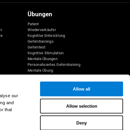
Übungen
Patent
er
Wiederverkäufer
re
Kognitive Entwicklung
Gehirntrainings
Gehirntest
Kognitive Stimulation
Mentale Übungen
Personalisiertes Gehirntraining
Mentale Übung
Lustige Mathe-Spiele
Leseverständnis
Hochbegabte Kinder
Allow all
e
Gehirnschlachten
alyse our
IQ-Test
ing and
sspiele
Allow selection
r that
ele
Deny