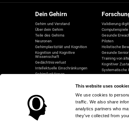
Dein Gehirn
Forschun
Gehirn und Verstand
Validierung digi
Über dein Gehirn
Computerspiele
Teile des Gehirns
Gesunde Erwac
Neuronen
Piloten
Gehirnplastizität und Kognition
Holistische Be
Kognition und Kognitive
Gesunde Senior
Wissenschaft
Training von äl
Gedächtnisverlust
Kognitiver Zust
Intellektuelle Einschränkungen
Systematische 
Gehirnfunktionen
Taxonomie SG4
Exekutive Funktionen
Koordination
This website uses cookie
Gedächtnis
We use cookies to personal
Wahrnehmung
traffic. We also share info
Aufmerksamkeit
analytics partners who may
they’ve collected from your