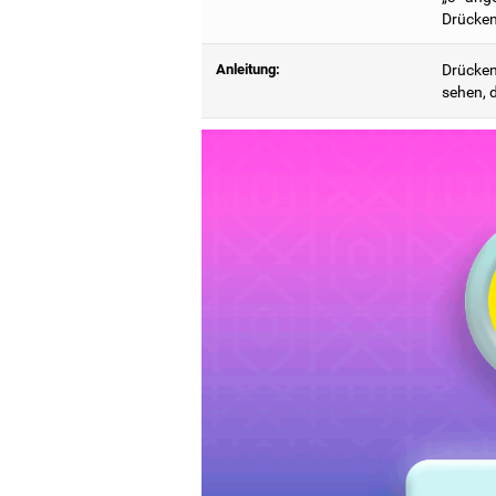
Drücken
Anleitung:
Drücken 
sehen, d