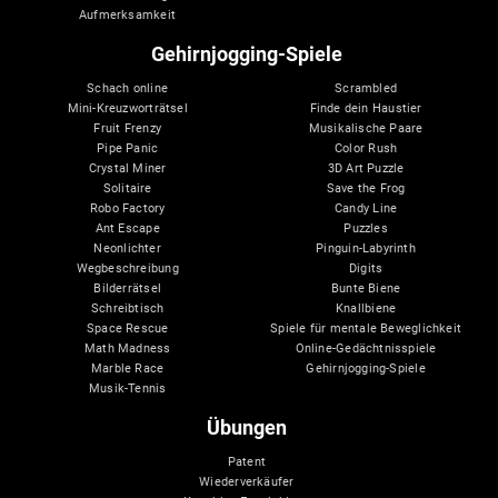
Aufmerksamkeit
Gehirnjogging-Spiele
Schach online
Scrambled
Mini-Kreuzworträtsel
Finde dein Haustier
Fruit Frenzy
Musikalische Paare
Pipe Panic
Color Rush
Crystal Miner
3D Art Puzzle
Solitaire
Save the Frog
Robo Factory
Candy Line
Ant Escape
Puzzles
Neonlichter
Pinguin-Labyrinth
Wegbeschreibung
Digits
Bilderrätsel
Bunte Biene
Schreibtisch
Knallbiene
Space Rescue
Spiele für mentale Beweglichkeit
Math Madness
Online-Gedächtnisspiele
Marble Race
Gehirnjogging-Spiele
Musik-Tennis
Übungen
Patent
Wiederverkäufer