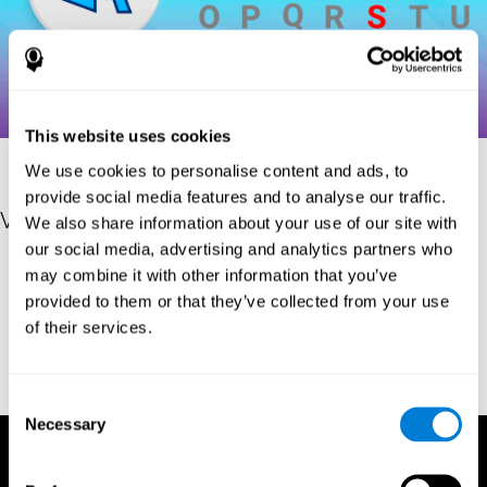
This website uses cookies
We use cookies to personalise content and ads, to
provide social media features and to analyse our traffic.
Verweise
We also share information about your use of our site with
our social media, advertising and analytics partners who
Hooper, H. E. (1983). Hooper Visual Organization Test Manual.
may combine it with other information that you’ve
Los Angeles, CA: Western Psychological Services.
provided to them or that they’ve collected from your use
Merten, T. (2004). A Short Version of the Hooper Visual
of their services.
Organization Test: Reliability and Validity. Applied
neuropsychology, 11(2), 99-102.
https://doi.org/10.1207/s15324826an1102_5
Consent
Necessary
Selection