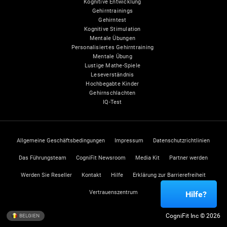
Kognitive Entwicklung
Gehirntrainings
Gehirntest
Kognitive Stimulation
Mentale Übungen
Personalisiertes Gehirntraining
Mentale Übung
Lustige Mathe-Spiele
Leseverständnis
Hochbegabte Kinder
Gehirnschlachten
IQ-Test
Allgemeine Geschäftsbedingungen
Impressum
Datenschutzrichtlinien
Das Führungsteam
CogniFit Newsroom
Media Kit
Partner werden
Werden Sie Reseller
Kontakt
Hilfe
Erklärung zur Barrierefreiheit
Vertrauenszentrum
Hilfe?
CogniFit Inc © 2026
BELGIEN