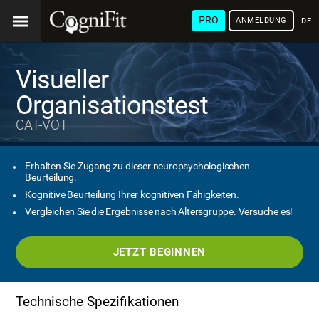
PRO
ANMELDUNG
DEU
Visueller
Organisationstest
CAT-VOT
Erhalten Sie Zugang zu dieser neuropsychologischen
Beurteilung.
Kognitive Beurteilung Ihrer kognitiven Fähigkeiten.
Vergleichen Sie die Ergebnisse nach Altersgruppe. Versuche es!
JETZT BEGINNEN
Technische Spezifikationen