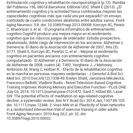
Estimulación cognitiva y rehabilitación neuropsicológica (p.13). Rambla
del Poblenou 156, 08018 Barcelona: Editorial UOC. Shatil E (2013). ¿El
entrenamiento cognitivo y la actividad física combinados mejoran las
capacidades cognitivas más que cada uno por separado? Un ensayo
controlado de cuatro condiciones aleatorias entre adultos sanos. Front.
Aging Neurosci. 5:8. doi: 10.3389/fnagi.2013.00008. Korczyn dC, Peretz
C, Aharonson V, et al. - El programa informático de entrenamiento
cognitivo CogniFit produce una mejora mayor en el rendimiento
cognitivo que los clásicos juegos de ordenador: Estudio prospectivo,
aleatorizado, doble ciego de intervención en los ancianos. Alzheimer y
Demencia: El diario de la Asociación de Alzheimer de 2007, tres (3):
S171. Shatil E, Korczyn dC, Peretzc C, et al. - Mejorar el rendimiento
cognitivo en pacientes ancianos con entrenamiento cognitivo
computarizado - El Alzheimer y a Demencia: El diario de la Asociación
de Alzheimer de 2008, cuatro (4): T492. Verghese J, J Mahoney,
Ambrosio AF, Wang C, Holtzer R. - Efecto de la rehabilitación cognitiva
en la marcha en personas mayores sedentarias - J Gerontol A Biol Sci
Med Sci. 2010 Dec;65(12):1338-43. Evelyn Shatil, Jaroslava Mikulecká,
Francesco Bellotti, Vladimír Burěs - Novel Television-Based Cognitive
Training Improves Working Memory and Executive Function - PLoS ONE
July 03, 2014. 10.1371/journal.pone.0101472. Gard T, Hölzel BK, Lazar
SW. The potential effects of meditation on age-related cognitive
decline: a systematic review. Ann N Y Acad Sci. 2014 Jan; 1307:89-103.
doi: 10.1111/nyas.12348. 2. Voss MW et al. Plasticity of brain networks
in a randomized intervention trial of exercise training in older adults.
Front Aging Neurosci. 2010 Aug 26;2. pii: 32. doi:
10.3389/fnagi.2010.00032.