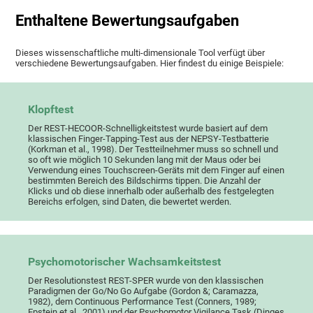
Enthaltene Bewertungsaufgaben
Dieses wissenschaftliche multi-dimensionale Tool verfügt über
verschiedene Bewertungsaufgaben. Hier findest du einige Beispiele:
Klopftest
Der REST-HECOOR-Schnelligkeitstest wurde basiert auf dem
klassischen Finger-Tapping-Test aus der NEPSY-Testbatterie
(Korkman et al., 1998). Der Testteilnehmer muss so schnell und
so oft wie möglich 10 Sekunden lang mit der Maus oder bei
Verwendung eines Touchscreen-Geräts mit dem Finger auf einen
bestimmten Bereich des Bildschirms tippen. Die Anzahl der
Klicks und ob diese innerhalb oder außerhalb des festgelegten
Bereichs erfolgen, sind Daten, die bewertet werden.
Psychomotorischer Wachsamkeitstest
Der Resolutionstest REST-SPER wurde von den klassischen
Paradigmen der Go/No Go Aufgabe (Gordon &; Caramazza,
1982), dem Continuous Performance Test (Conners, 1989;
Epstein et al., 2001) und der Psychomotor Vigilance Task (Dinges