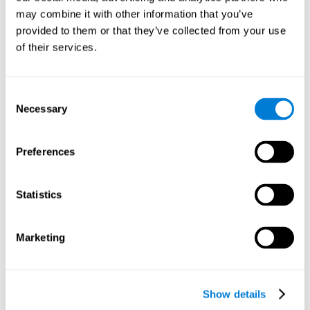
Fähigkeit, neue Information zu speichern oder zu verarbeiten und
Erinnerungen aus der Vergangenheit abzurufen.
may combine it with other information that you’ve
provided to them or that they’ve collected from your use
of their services.
Kurzzeitgedächtnis
Kurzzeitgedächtnis und Legasthenie. Menschen mit
Consent
Legasthenie haben möglicherweise eingeschränkte
kognitive Fähigkeiten. Das Kurzzeitgedächtnis beschreibt
Necessary
Selection
die Fähigkeit, eine kleine Menge an Informationen für
einen kurzen Zeitraum zu speichern, z. B. wenn wir uns
den Anfang eines Satzes merken, um ihn als Ganzes zu
verstehen. Probleme mit dem Kurzzeitgedächtnis können
Preferences
dazu führen, dass man das Gehörte nicht richtig versteht,
da die Informationen die wir hören nicht richtig behalten
wird.
Statistics
Visuelles Kurzzeitgedächtnis
Visuelles Kurzzeitgedächtnis: Visuelles
Marketing
Kurzzeitgedächtnis und Legasthenie. Das visuelle
Kurzzeitgedächtnis beschreibt die Fähigkeit, eine kleine
Menge visueller Informationen wie Buchstaben, Wörter
usw. für einen kurzen Zeitraum zu speichern; Probleme
bei dem visuellen Kurzzeitgedächtnis können das
Show details
Verständnis dessen, was man liest, beeinträchtigen, da
der Satzanfang nicht behalten würde.