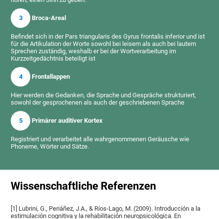
3
Broca-Areal
Befindet sich in der Pars triangularis des Gyrus frontalis inferior und ist
für die Artikulation der Worte sowohl bei leisem als auch bei lautem
Sprechen zuständig, weshalb er bei der Wortverarbeitung im
Kurzzeitgedächtnis beteiligt ist
4
Frontallappen
Hier werden die Gedanken, die Sprache und Gespräche strukturiert,
sowohl der gesprochenen als auch der geschriebenen Sprache
5
Primärer auditiver Kortex
Registriert und verarbeitet alle wahrgenommenen Geräusche wie
Phoneme, Wörter und Sätze.
Wissenschaftliche Referenzen
[1] Lubrini, G., Periáñez, J.A., & Ríos-Lago, M. (2009). Introducción a la
estimulación cognitiva y la rehabilitación neuropsicológica. En