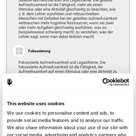
Geteilte Aufmerksamkeit und Legasthenie. Die geteilte
Aufmerksamkeit ist die Fähigkeit, mehr als einen
Stimulus oder eine Aktivität gleichzeitig zu beachten, wie
z. B. dem Lehrer zuzuhören und mitzuschreiben.
Menschen mit Defiziten bei der geteilten Aufmerksamkeit
verbrauchen mehr kognitive Ressourcen, wenn sie zwei
oder mehr Aufgaben gleichzeitig ausführen, was es
beispielsweise schwierig macht, zu verstehen, was der
Lehrer sagt, wenn man dabei Notizen macht.
Fokussierung
Fokussierte Aufmerksamkeit und Legasthenie. Die
fokussierte Aufmerksamkeit ist die Fähigkeit, die
Aufmerksamkeit auf einen Stimulus oder eine Aktivität zu
richten, unabhängig davon, wie lange diese Fokussierung
dauert. Wenn man abgelenkt ist, verpasst man
möglicherweise wichtige Informationen und kann so die
Aktivität, die gerade zu tun ist, nur schwer verstanden
werden. Kinder und Erwachsene mit Legasthenie sind
leichter abgelenkt und schaffen es nicht so lange sich bei
This website uses cookies
Aufgaben zu konzentrieren.
We use cookies to personalise content and ads, to
provide social media features and to analyse our traffic.
We also share information about your use of our site with
Gedächtnis
our social media, advertising and analytics partners who