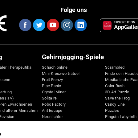
Folge uns
g
Gehirnjogging-Spiele
taler Therapeutika
Schach online
Scrambled
Mini-Kreuzworträtsel
Finde dein Hausti
hsene
Fruit Frenzy
Musikalische Paa
Pipe Panic
Color Rush
wertung
Crystal Miner
3D Art Puzzle
en (iTV)
Solitaire
Save the Frog
teren Erwachsenen
Robo Factory
Candy Line
and älterer Menschen
Ant Escape
Puzzles
Revision
Neonlichter
Pinguin-Labyrinth
D
Wegbeschreibung
Digits
Bilderrätsel
Bunte Biene
s
Schreibtisch
Knallbiene