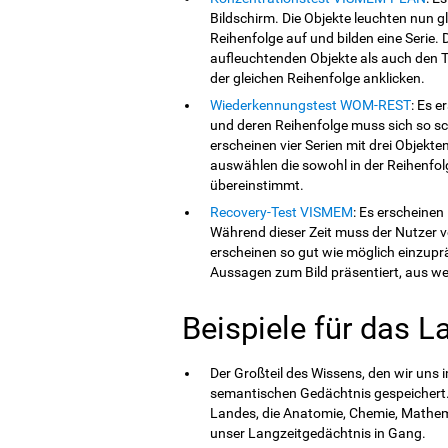
Bildschirm. Die Objekte leuchten nun g
Reihenfolge auf und bilden eine Serie.
aufleuchtenden Objekte als auch den T
der gleichen Reihenfolge anklicken.
Wiederkennungstest WOM-REST
: Es e
und deren Reihenfolge muss sich so sc
erscheinen vier Serien mit drei Objekte
auswählen die sowohl in der Reihenfolg
übereinstimmt.
Recovery-Test VISMEM
: Es erscheinen
Während dieser Zeit muss der Nutzer ve
erscheinen so gut wie möglich einzup
Aussagen zum Bild präsentiert, aus we
Beispiele für das L
Der Großteil des Wissens, den wir uns
semantischen Gedächtnis gespeichert. 
Landes, die Anatomie, Chemie, Mathema
unser Langzeitgedächtnis in Gang.