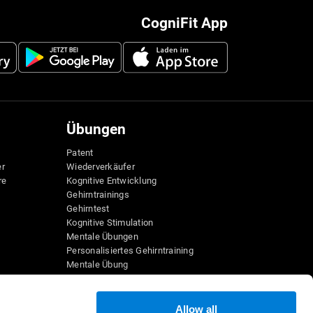
CogniFit App
Übungen
Patent
er
Wiederverkäufer
re
Kognitive Entwicklung
Gehirntrainings
Gehirntest
Kognitive Stimulation
Mentale Übungen
Personalisiertes Gehirntraining
Mentale Übung
Lustige Mathe-Spiele
Leseverständnis
Hochbegabte Kinder
Allow all