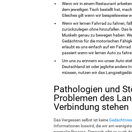
Wenn wir in einem Restaurant arbeite
dem jeweiligen Tisch bestellt hat, m
Gleiches gilt wenn wir beispielsweise
Wenn wir lernen Fahrrad zu fahren, fäl
zurückzulegen ohne hinzufallen. Das li
Muskeln genau zu bewegen haben. Wen
Gedächtnis für die motorischen Fähigke
erlaubt es uns einfach auf ein Fahrra
passiert wenn wir lernen Auto zu fahre
Um uns zu erinnern wo unser Auto steh
Deutschland ist oder jegliche andere 
müssen, nutzen wir das Langzeitgedäc
Pathologien und St
Problemen des Lan
Verbindung stehen
Das Vergessen selbst ist keine
Gedächtniss
Informationen loswird, die wir am wenigsten
normaler Prozess. Dennoch gibt es auch da