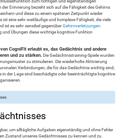
chlüsselfunktion zum richtigen und eigenständigen
der Erinnerung bezieht sich auf die Fähigkeit des Gehirns
peichern und diese zu einem späteren Zeitpunkt wieder
st eine sehr weitläufige und komplexe Fähigkeit, die viele
 ist es sehr sensibel gegenüber
Gehirnverletzungen
.
ng und Übungen diese wichtige kognitive Funktion
on CogniFit erlaubt es, das Gedächtnis und andere
ieren und zu stärken.
Die Gedächtnistraining-Spiele wurden
rungsmuster zu stimulieren. Die wiederholte Aktivierung
euronalen Verbindungen, die für das Gedächtnis wichtig sind,
 in der Lage sind beschädigte oder beeinträchtigte kognitive
ganisieren.
sses
ächtnisses
gbar, um alltägliche Aufgaben eigenständig und ohne Fehler
g den Zustand unseres Gedächtnisses zu kennen und zu