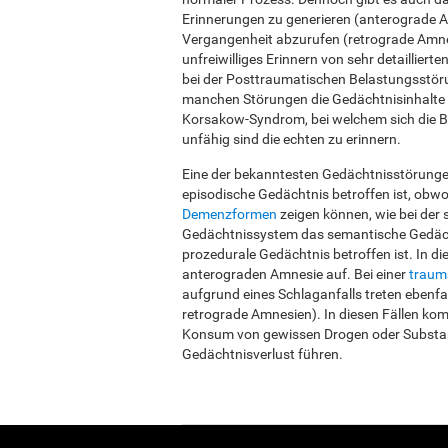
Erinnerungen zu generieren (anterograde A
Vergangenheit abzurufen (retrograde Amne
unfreiwilliges Erinnern von sehr detailliert
bei der Posttraumatischen Belastungsstörun
manchen Störungen die Gedächtnisinhalte 
Korsakow-Syndrom, bei welchem sich die Bet
unfähig sind die echten zu erinnern.
Eine der bekanntesten Gedächtnisstörungen
episodische Gedächtnis betroffen ist, obw
Demenzformen
zeigen können, wie bei der
Gedächtnissystem das semantische Gedächt
prozedurale Gedächtnis betroffen ist. In d
anterograden Amnesie auf. Bei einer
traum
aufgrund eines Schlaganfalls treten ebenfa
retrograde Amnesien). In diesen Fällen ko
Konsum von gewissen Drogen oder Substa
Gedächtnisverlust führen.