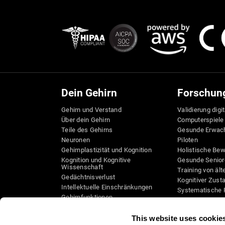
Dein Gehirn
Forschun
Gehirn und Verstand
Validierung digi
Über dein Gehirn
Computerspiele
Teile des Gehirns
Gesunde Erwac
Neuronen
Piloten
Gehirnplastizität und Kognition
Holistische Be
Kognition und Kognitive
Gesunde Senior
Wissenschaft
Training von äl
Gedächtnisverlust
Kognitiver Zust
Intellektuelle Einschränkungen
Systematische 
Gehirnfunktionen
Taxonomie SG4
Exekutive Funktionen
Koordination
This website uses cookie