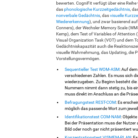
bewerten. CogniFit verfügt über eine Reihe
das
phonologische Kurzzeitgedächtnis
, da
nonverbale Gedächtnis
, das
visuelle Kurzz
Wiedererkennung
), und zwar basierend au
Conners), der Wechsler Memory Scale (WMS
Kemp), dem Test of Variables of Attentio
Visual Organization Task (VOT) und dem T
Gedächtniskapazität auch die Reaktionszei
visuelle Wahrnehmung, das Updating, die P
Vorstellungsvermögen.
Sequentieller Test WOM-ASM
: Auf dem
verschiedenen Zahlen. Es muss sich di
wiederzugeben. Zu Beginn besteht die 
Nummern nimmt dann stetig zu, bis ei
muss direkt im Anschluss an die Präse
Befragungstest REST-COM
: Es ersche
möglich das passende Wort zum jeweil
Identifikationstest COM-NAM
: Objekte
Bei der Präsentation muss der Nutzer 
Bild oder noch gar nicht präsentiert w
Konzentrationstest VISMEM-PLAN
: E