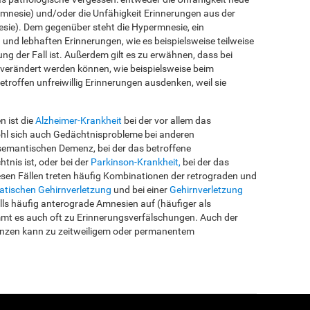
mnesie) und/oder die Unfähigkeit Erinnerungen aus der
sie). Dem gegenüber steht die Hypermnesie, ein
en und lebhaften Erinnerungen, wie es beispielsweise teilweise
g der Fall ist. Außerdem gilt es zu erwähnen, dass bei
verändert werden können, wie beispielsweise beim
roffen unfreiwillig Erinnerungen ausdenken, weil sie
 ist die
Alzheimer-Krankheit
bei der vor allem das
ohl sich auch Gedächtnisprobleme bei anderen
 semantischen Demenz, bei der das betroffene
nis ist, oder bei der
Parkinson-Krankheit,
bei der das
iesen Fällen treten häufig Kombinationen der retrograden und
atischen Gehirnverletzung
und bei einer
Gehirnverletzung
lls häufig anterograde Amnesien auf (häufiger als
mmt es auch oft zu Erinnerungsverfälschungen. Auch der
nzen kann zu zeitweiligem oder permanentem