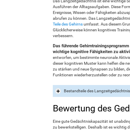
Das Langzeitgedächtnis ist eine wichtige S
Ausführen der Alltagsaufgaben. Diese Form 
Ereignisse, Wissen oder Fähigkeiten abzus
abrufen zu können. Das Langzeitgedächtnis i
Teile des Gehirns
umfasst. Aus diesem Grund
Glücklicherweise können kognitives Traini
verbessern.
Das führende Gehirntrainingsprogramm v
wichtige kognitive Fähigkeiten zu aktiv
entworfen, um bestimmte neuronale Aktivie
dieser kognitiven Muster kann helfen die n
zu stärken und neue Synapsen zu bilden, die
Funktionen wiederherzustellen oder zu reor
Bestandteile des Langzeitgedächtni
Bewertung des Ged
Eine gute Gedächtniskapazität ist unabdin
zu bewerkstelligen. Deshalb ist es wichti