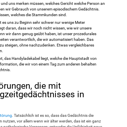
n und uns merken müssen, welches Gericht welche Person an
achen wir Gebrauch von unserem episodischem Gedächtnis.
 wissen, welches die Stammkunden sind.
lt es uns zu Beginn sehr schwer nur wenige Meter
egt daran, dass wir noch nicht wissen, wie wir unsere
n wir dann genug geübt haben, ist unser prozedurales
iten verantwortlich, die wir automatisiert haben. Das
d zu steigen, ohne nachzudenken. Etwas vergleichbares
n.
t, das Handyladekabel liegt, welche die Hauptstadt von
Information, die wir von einem Tag zum anderen behalten
htnis.
örungen, die mit
gzeitgedächtnisses in
törung
. Tatsächlich ist es so, dass das Gedächtnis die
 nutzen, vor allem wenn wir älter werden, das ist ein ganz
s pathologische Vergessen: entweder die Unfähigkeit neue