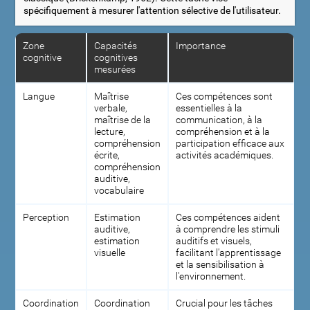
spécifiquement à mesurer l'attention sélective de l'utilisateur.
Zone
Capacités
Importance
cognitive
cognitives
mesurées
Langue
Maîtrise
Ces compétences sont
verbale,
essentielles à la
maîtrise de la
communication, à la
lecture,
compréhension et à la
compréhension
participation efficace aux
écrite,
activités académiques.
compréhension
auditive,
vocabulaire
Perception
Estimation
Ces compétences aident
auditive,
à comprendre les stimuli
estimation
auditifs et visuels,
visuelle
facilitant l'apprentissage
et la sensibilisation à
l'environnement.
Coordination
Coordination
Crucial pour les tâches