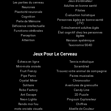
Jeux d'ordinateur
Les parties du cerveau
Adultes en bonne santé
Neurones
Pilotes
Plasticité neuronale
Évaluation holistique
Cognition
Personnes âgées en bonne santé
Perte de Mémoire
(iTV)
Déficience intellectuelle
Entraînement adultes âgés
Functions cérébrales
État cognitif chez les personnes
Perception
âgées
Attention
Révision systémique
Taxonomie SG4D
Jeux Pour Le Cerveau
Échecs en ligne
Tennis mélodique
Mini-mots croisés
Scrambled
Fruit Frenzy
Trouvez votre animal de compagnie
Pipe Panic
Paires musicales
Crystal Miner
Chronocolor
Solitaire
Aventures de grenouille
Robo Factory
Candy Line
Ant Escape
2D Puzzle
Neon Lights
Pingouin Explorateur
Rends moi fou
Chiffres
mots croisés visuels
Abeille de Couleur