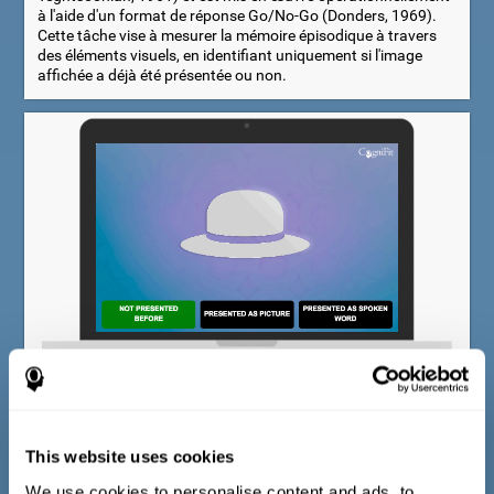
à l'aide d'un format de réponse Go/No-Go (Donders, 1969).
Cette tâche vise à mesurer la mémoire épisodique à travers
des éléments visuels, en identifiant uniquement si l'image
affichée a déjà été présentée ou non.
Test de mémoire lexicale multimodale
Le test d'identification COM-NAM est basé sur le Boston
Naming Test (Kaplan et al., 1983) et le WAIS-III Vocabulary
This website uses cookies
Test (Wechsler, 1997). Pour chaque objet affiché,
l'examinateur doit choisir entre trois possibilités : 1) l'objet est
We use cookies to personalise content and ads, to