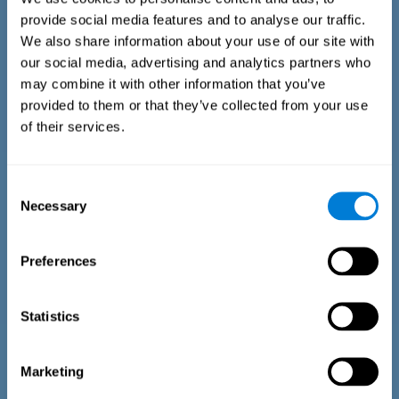
présenté pour la première fois dans la tâche, 2) la dernière
provide social media features and to analyse our traffic.
fois que l'objet est apparu, il a été lu à haute voix, ou 3) la
We also share information about your use of our site with
dernière fois que l'objet est apparu, il a été présenté sous
forme d'image.
our social media, advertising and analytics partners who
may combine it with other information that you’ve
provided to them or that they’ve collected from your use
of their services.
Consent
Necessary
Selection
Preferences
Statistics
Test d'estimation du temps
Le test d'estimation EST-II est basé sur le test du modèle de
durée (DPT) (Frota &amp ; Pereira, 2003). On demande au
Marketing
répondant d'interrompre un stimulus auditif en cours pour
reproduire la durée exacte du motif présenté précédemment.