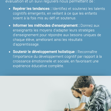
évaluation et un suivi réguliers nous permettent de :
Repérer les tendances :
Identifiez et soutenez les talents
cognitifs émergents, en veillant à ce que les enfants
soient à la fois mis au défi et soutenus.
Informer les méthodes d'enseignement :
Donnez aux
enseignants les moyens d'adapter leurs stratégies
d'enseignement pour répondre aux besoins uniques de
chaque élève, améliorant ainsi les résultats
d'apprentissage.
Soutenir le développement holistique :
Reconnaître
l’importance du développement cognitif par rapport à la
croissance émotionnelle et sociale, en favorisant une
expérience éducative complète.