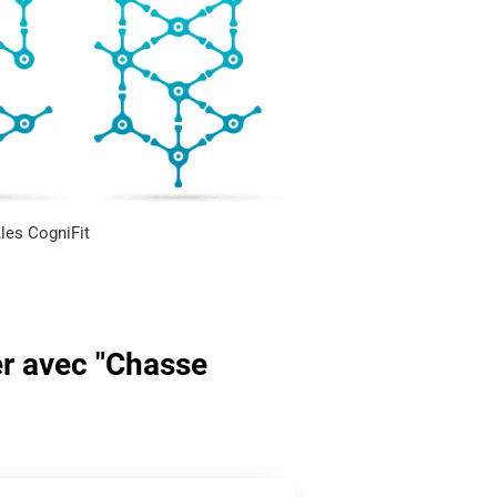
les CogniFit
er avec "Chasse