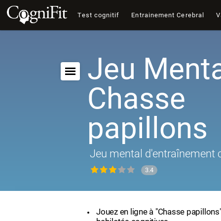
Test cognitif
Entrainement Cerebral
V
Jeu Menta
Chasse
papillons
Jeu mental d'entraînement c
3.4
Jouez en ligne à "Chasse papillons