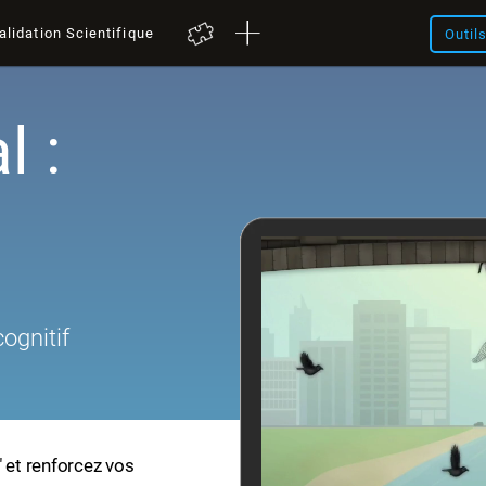
alidation Scientifique
Outil
l :
ognitif
" et renforcez vos