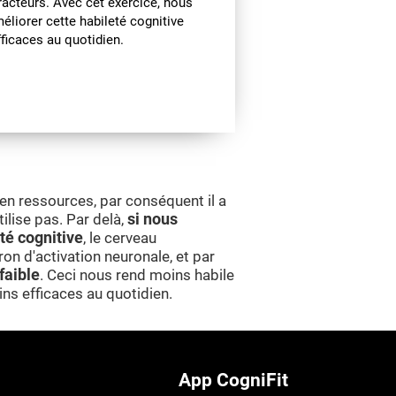
tracteurs. Avec cet exercice, nous
éliorer cette habileté cognitive
fficaces au quotidien.
n ressources, par conséquent il a
tilise pas. Par delà,
si nous
té cognitive
, le cerveau
on d'activation neuronale, et par
faible
. Ceci nous rend moins habile
ins efficaces au quotidien.
App CogniFit