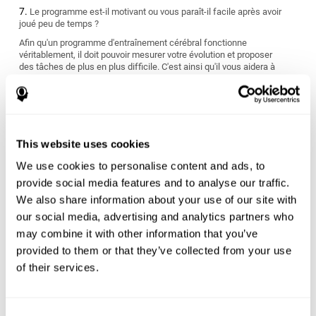
Le programme est-il motivant ou vous paraît-il facile après avoir
joué peu de temps ?
Afin qu'un programme d'entraînement cérébral fonctionne
véritablement, il doit pouvoir mesurer votre évolution et proposer
des tâches de plus en plus difficile. C'est ainsi qu'il vous aidera à
vous améliorer.
S'adapte-t-il à vos objectifs personnels ?
Nous avons tous des objectifs différents quant à l'atteinte et
l'amélioration de notre santé cérébrale. Cherchez un programme
This website uses cookies
de stimulation cognitive qui puisse mesurer vos capacités
cognitives et vous offrir un entraînement personnalisé adapté à
We use cookies to personalise content and ads, to
vos caractéristiques et nécessités personnelles.
provide social media features and to analyse our traffic.
Le programme convient-il à votre style de vie ?
We also share information about your use of our site with
our social media, advertising and analytics partners who
Certains programmes d'entraînement cérébral ont des résultats à
may combine it with other information that you’ve
court terme qui sont difficiles à maintenir dans le temps et
peuvent être finalement n'être que peu utiles. Vous devez choisir
provided to them or that they’ve collected from your use
un programme qui vous évalue dès le début et qui s'ajuste aux
of their services.
nécessités d'apprentissage individuelles de chaque personne.
Êtes-vous prêt pour commencer ou rien que le fait de penser à
commencer l'entraînement vous stresse-t-il ?