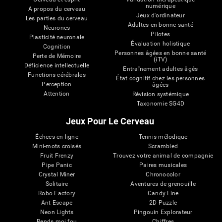
numérique
A propos du cerveau
Jeux d'ordinateur
Les parties du cerveau
Adultes en bonne santé
Neurones
Pilotes
Plasticité neuronale
Évaluation holistique
Cognition
Personnes âgées en bonne santé
Perte de Mémoire
(iTV)
Déficience intellectuelle
Entraînement adultes âgés
Functions cérébrales
État cognitif chez les personnes
Perception
âgées
Attention
Révision systémique
Taxonomie SG4D
Jeux Pour Le Cerveau
Échecs en ligne
Tennis mélodique
Mini-mots croisés
Scrambled
Fruit Frenzy
Trouvez votre animal de compagnie
Pipe Panic
Paires musicales
Crystal Miner
Chronocolor
Solitaire
Aventures de grenouille
Robo Factory
Candy Line
Ant Escape
2D Puzzle
Neon Lights
Pingouin Explorateur
Rends moi fou
Chiffres