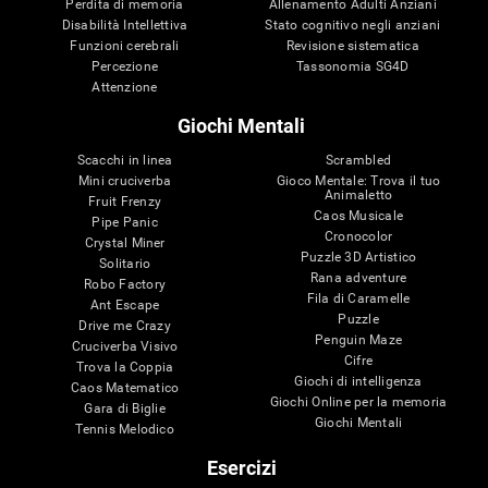
Perdita di memoria
Allenamento Adulti Anziani
Disabilità Intellettiva
Stato cognitivo negli anziani
Funzioni cerebrali
Revisione sistematica
Percezione
Tassonomia SG4D
Attenzione
Giochi Mentali
Scacchi in linea
Scrambled
Mini cruciverba
Gioco Mentale: Trova il tuo
Animaletto
Fruit Frenzy
Caos Musicale
Pipe Panic
Cronocolor
Crystal Miner
Puzzle 3D Artistico
Solitario
Rana adventure
Robo Factory
Fila di Caramelle
Ant Escape
Puzzle
Drive me Crazy
Penguin Maze
Cruciverba Visivo
Cifre
Trova la Coppia
Giochi di intelligenza
Caos Matematico
Giochi Online per la memoria
Gara di Biglie
Giochi Mentali
Tennis Melodico
Esercizi