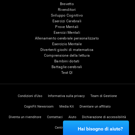
Brevetto
Rivenditori
Sviluppo Cognitivo
Esercizi Cerebrali
Prove Mentali
Esercizi Mentali
Allenamento cerebrale personalizzato
Esercizio Mentale
Divertenti giochi di matematica
Comprensione della lettura
Bambini dotati
Battaglie cerebrali
Test QI
Condizioni d'Uso
Informativa sulla privacy
Team di Gestione
CogniFit Newsroom
Media Kit
Diventare un affiliato
Diventa un rivenditore
Contattaci
Aiuto
Dichiarazione di accessibilità
Centro di Fiducia
Hai bisogno di aiuto?