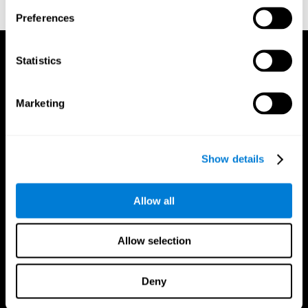
and Psychophysics. 16: 143–149. doi:10.3758/bf03203267.
Preferences
Statistics
Marketing
Show details
Allow all
Allow selection
Deny
App Di CogniFit