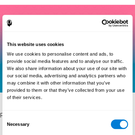
This website uses cookies
We use cookies to personalise content and ads, to
provide social media features and to analyse our traffic.
We also share information about your use of our site with
our social media, advertising and analytics partners who
may combine it with other information that you’ve
provided to them or that they’ve collected from your use
of their services.
Riferimenti
Consent
Necessary
Selection
Eriksen, B. A.; Eriksen, C. W. (1974). "Effects of noise letters upon
identification of a target letter in a non- search task". Perception