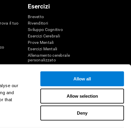
Esercizi
Brevetto
rova il tuo
Rivenditori
Sviluppo Cognitivo
Esercizi Cerebrali
Prove Mentali
ico
Esercizi Mentali
Allenamento cerebrale
personalizzato
Esercizio Mentale
Divertenti giochi di matematica
Allow all
Comprensione della lettura
alyse our
genza
Bambini dotati
r la memoria
Battaglie cerebrali
ing and
Allow selection
Test QI
r that
Deny
itore
Contattaci
Aiuto
Dichiarazione di accessibilità