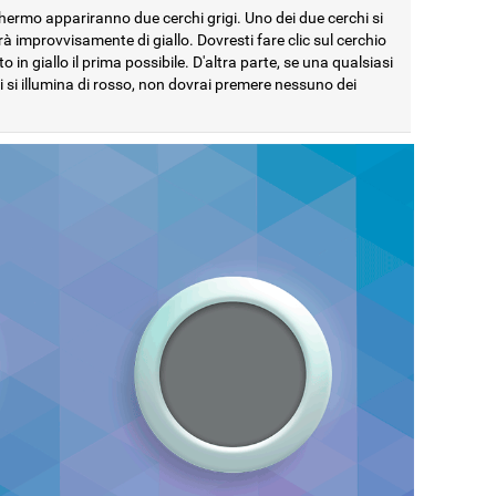
hermo appariranno due cerchi grigi. Uno dei due cerchi si
rà improvvisamente di giallo. Dovresti fare clic sul cerchio
to in giallo il prima possibile. D'altra parte, se una qualsiasi
ci si illumina di rosso, non dovrai premere nessuno dei