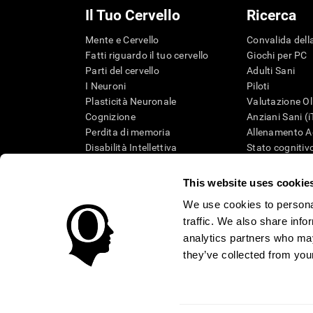
Il Tuo Cervello
Ricerca
Mente e Cervello
Convalida della
Fatti riguardo il tuo cervello
Giochi per PC
Parti del cervello
Adulti Sani
I Neuroni
Piloti
Plasticità Neuronale
Valutazione Ol
Cognizione
Anziani Sani (
Perdita di memoria
Allenamento Ad
Disabilità Intellettiva
Stato cognitivo
Funzioni cerebrali
Revisione sist
Percezione
Tassonomia S
This website uses cookie
Attenzione
We use cookies to personal
traffic. We also share info
analytics partners who may
they’ve collected from your
Condizioni d'Uso
Informativa sulla privacy
Team di Ges
Centro di Fiducia