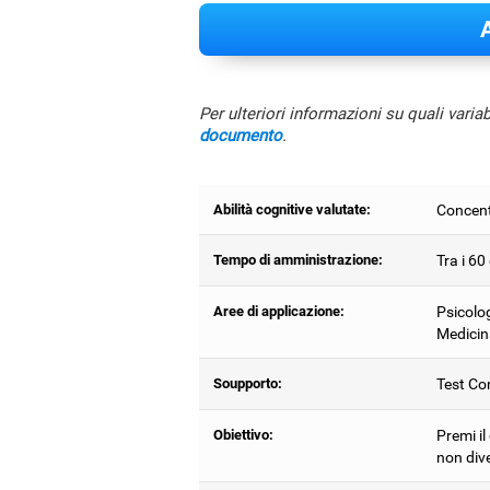
A
Per ulteriori informazioni su quali varia
documento
.
Abilità cognitive valutate:
Concent
Tempo di amministrazione:
Tra i 60
Aree di applicazione:
Psicolog
Medicin
Soupporto:
Test Com
Obiettivo:
Premi il
non div