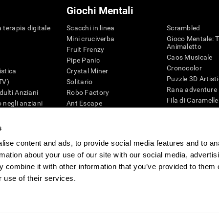
Giochi Mentali
 terapia digitale
Scacchi in linea
Scrambled
Mini cruciverba
Gioco Mentale: T
Animaletto
Fruit Frenzy
Caos Musicale
Pipe Panic
Cronocolor
istica
Crystal Miner
Puzzle 3D Artist
iTV)
Solitario
Rana adventure
ulti Anziani
Robo Factory
Fila di Caramelle
 negli anziani
Ant Escape
Puzzle
ematica
Drive me Crazy
Penguin Maze
G4D
Cruciverba Visivo
s
Cifre
Trova la Coppia
ise content and ads, to provide social media features and to an
Giochi di intelli
Caos Matematico
Giochi Online pe
rmation about your use of our site with our social media, advertis
Gara di Biglie
Giochi Mentali
 combine it with other information that you’ve provided to them o
Tennis Melodico
 use of their services.
tione
CogniFit Newsroom
Media Kit
Diventare un affiliato
Diventa un rivend