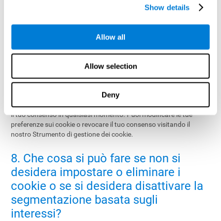
Show details
Per ulteriori informazioni sul nostro utilizzo di cookie e tecnologie
simili a fini pubblicitari, consulti la sezione
6 della nostra Politica
sulla privacy
.
Allow all
7. Conformità al GDPR e gestione dei
cookie
Allow selection
In CogniFit rispettiamo il Regolamento generale sulla protezione
Deny
dei dati (GDPR). Tramite Cookiebot, richiediamo il tuo consenso
per l'uso di cookie non essenziali e ti diamo la possibilità di gestire
il tuo consenso in qualsiasi momento. Puoi modificare le tue
preferenze sui cookie o revocare il tuo consenso visitando il
nostro Strumento di gestione dei cookie.
8. Che cosa si può fare se non si
desidera impostare o eliminare i
cookie o se si desidera disattivare la
segmentazione basata sugli
interessi?