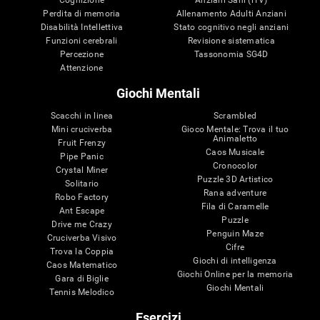
Perdita di memoria
Allenamento Adulti Anziani
Disabilità Intellettiva
Stato cognitivo negli anziani
Funzioni cerebrali
Revisione sistematica
Percezione
Tassonomia SG4D
Attenzione
Giochi Mentali
Scacchi in linea
Scrambled
Mini cruciverba
Gioco Mentale: Trova il tuo
Animaletto
Fruit Frenzy
Caos Musicale
Pipe Panic
Cronocolor
Crystal Miner
Puzzle 3D Artistico
Solitario
Rana adventure
Robo Factory
Fila di Caramelle
Ant Escape
Puzzle
Drive me Crazy
Penguin Maze
Cruciverba Visivo
Cifre
Trova la Coppia
Giochi di intelligenza
Caos Matematico
Giochi Online per la memoria
Gara di Biglie
Giochi Mentali
Tennis Melodico
Esercizi