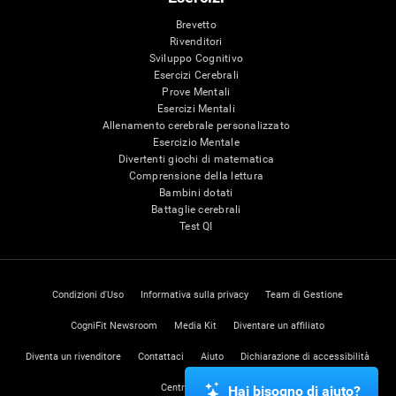
Brevetto
Rivenditori
Sviluppo Cognitivo
Esercizi Cerebrali
Prove Mentali
Esercizi Mentali
Allenamento cerebrale personalizzato
Esercizio Mentale
Divertenti giochi di matematica
Comprensione della lettura
Bambini dotati
Battaglie cerebrali
Test QI
Condizioni d'Uso
Informativa sulla privacy
Team di Gestione
CogniFit Newsroom
Media Kit
Diventare un affiliato
Diventa un rivenditore
Contattaci
Aiuto
Dichiarazione di accessibilità
Centro di Fiducia
Hai bisogno di aiuto?