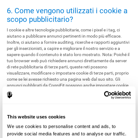
6. Come vengono utilizzati i cookie a
scopo pubblicitario?
I cookie e altre tecnologie pubblicitarie, come i pixel e i tag, ci
aiutano a pubblicare annunci pertinenti in modo più efficace.
Inoltre, ci aiutano a fornire auditing, ricerche e rapporti aggiuntivi
per gli inserzionisti, a capire e migliorare il nostro servizio e a
sapere quando il contenuto è stato loro mostrato. Nota: Poiché il
tuo browser web può richiedere annunci direttamente da server
di rete pubblicitaria di terze parti, queste reti possono
visualizzare, modificare o impostare cookie di terze parti, proprio
come se lei avesse richiesto una pagina web dal suo sito. Gli
annunci pubblicati da CogniFit possono anche impostare cookie
di terze parti.
Se ha effettuato l'accesso ai nostri Servizi o naviga in uno dei
nostri siti di terze parti associati e uno dei nostri cookie sul suo
dispositivo la identifica, il tuo utilizzo (come il suo
This website uses cookies
comportamento di navigazione) e i dati di registrazione (come il
We use cookies to personalise content and ads, to
suo indirizzo IP) saranno associati per noi con il suo account
provide social media features and to analyse our traffic.
come indicato nella
sezione 1.2 della nostra Politica sulla privacy
.