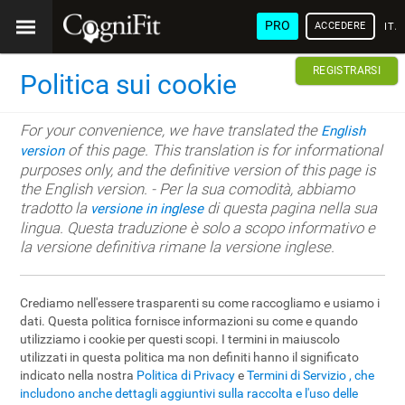
PRO
ACCEDERE
ITA
REGISTRARSI
Politica sui cookie
For your convenience, we have translated the
English
of this page. This translation is for informational
version
purposes only, and the definitive version of this page is
the English version. - Per la sua comodità, abbiamo
tradotto la
di questa pagina nella sua
versione in inglese
lingua. Questa traduzione è solo a scopo informativo e
la versione definitiva rimane la versione inglese.
Crediamo nell'essere trasparenti su come raccogliamo e usiamo i
dati. Questa politica fornisce informazioni su come e quando
utilizziamo i cookie per questi scopi. I termini in maiuscolo
utilizzati in questa politica ma non definiti hanno il significato
indicato nella nostra
Politica di Privacy
e
Termini di Servizio , che
includono anche dettagli aggiuntivi sulla raccolta e l'uso delle