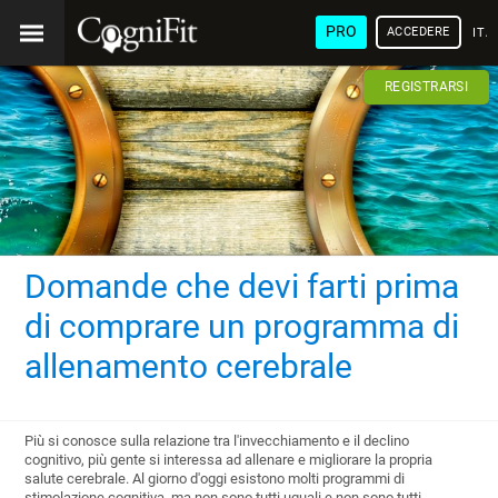
PRO
ACCEDERE
ITA
REGISTRARSI
Domande che devi farti prima
di comprare un programma di
allenamento cerebrale
Più si conosce sulla relazione tra l'invecchiamento e il declino
cognitivo, più gente si interessa ad allenare e migliorare la propria
salute cerebrale. Al giorno d'oggi esistono molti programmi di
stimolazione cognitiva, ma non sono tutti uguali e non sono tutti