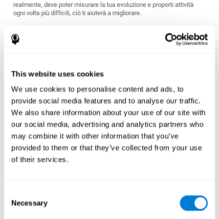
realmente, deve poter misurare la tua evoluzione e proporti attività
ogni volta più difficili, ciò ti aiuterà a migliorare.
Si adatta ai tuoi obbiettivi personali?
Ognuno di noi ha obbiettivi differenti quando si tratta di mantenere
e migliorare la salute del cervello. Cerca un programma di
stimolazione cognitiva che possa misurare le abilità cognitive e
offrirti un allenamento personalizzato che si adatti alle tue
This website uses cookies
caratteristiche e necessità personali.
We use cookies to personalise content and ads, to
È adatto al tuo stile di vita?
provide social media features and to analyse our traffic.
We also share information about your use of our site with
Alcuni programmi di esercizio cerebrale producono risultati a
breve termine, ma sono sono difficili da mantenere e possono
our social media, advertising and analytics partners who
risultare poco utili. Devi scegliere un programma che ti valuti sin
may combine it with other information that you’ve
dal principio e si adatti alle tue necessità e all'apprendimento di
ogni persona in modo individuale.
provided to them or that they’ve collected from your use
of their services.
Sei pronto per iniziare o ancora ti stressa pensarci?
Uno stress eccessivo può ridurti- o anche inibire- la neurogenesi,
cioè la creazione di nuovi neuroni o cellule cerebrali. Il miglior
programma di allenamento cerebrale per te sarà quello che ti
Consent
offrirà un allenamento personalizzato, che non sia né troppo facile
Necessary
Selection
né troppo difficile, e che si adegui alle tue necessità man mano
che segui l'allenemento.