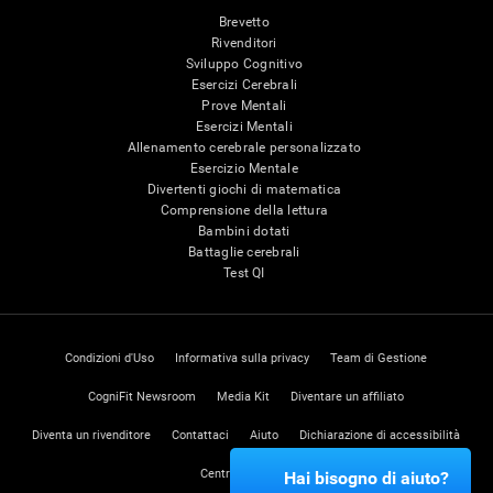
Brevetto
Rivenditori
Sviluppo Cognitivo
Esercizi Cerebrali
Prove Mentali
Esercizi Mentali
Allenamento cerebrale personalizzato
Esercizio Mentale
Divertenti giochi di matematica
Comprensione della lettura
Bambini dotati
Battaglie cerebrali
Test QI
Condizioni d'Uso
Informativa sulla privacy
Team di Gestione
CogniFit Newsroom
Media Kit
Diventare un affiliato
Diventa un rivenditore
Contattaci
Aiuto
Dichiarazione di accessibilità
Centro di Fiducia
Hai bisogno di aiuto?