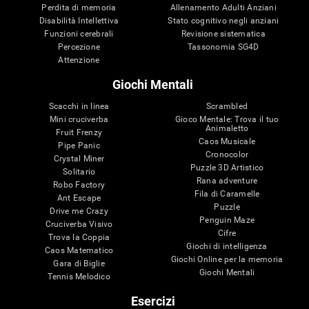
Perdita di memoria
Allenamento Adulti Anziani
Disabilità Intellettiva
Stato cognitivo negli anziani
Funzioni cerebrali
Revisione sistematica
Percezione
Tassonomia SG4D
Attenzione
Giochi Mentali
Scacchi in linea
Scrambled
Mini cruciverba
Gioco Mentale: Trova il tuo
Animaletto
Fruit Frenzy
Caos Musicale
Pipe Panic
Cronocolor
Crystal Miner
Puzzle 3D Artistico
Solitario
Rana adventure
Robo Factory
Fila di Caramelle
Ant Escape
Puzzle
Drive me Crazy
Penguin Maze
Cruciverba Visivo
Cifre
Trova la Coppia
Giochi di intelligenza
Caos Matematico
Giochi Online per la memoria
Gara di Biglie
Giochi Mentali
Tennis Melodico
Esercizi