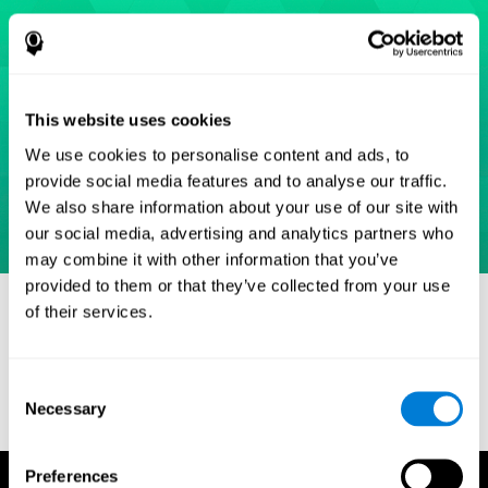
This website uses cookies
We use cookies to personalise content and ads, to
provide social media features and to analyse our traffic.
We also share information about your use of our site with
our social media, advertising and analytics partners who
may combine it with other information that you’ve
provided to them or that they’ve collected from your use
Références
of their services.
Eriksen, B. A.; Eriksen, C. W. (1974). "Effects of noise letters upon
identification of a target letter in a non- search task". Perception
and Psychophysics. 16: 143–149. doi:10.3758/bf03203267.
Consent
Necessary
Selection
Preferences