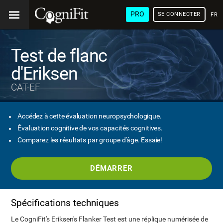
PRO
SE CONNECTER
FRA
Test de flanc
d'Eriksen
CAT-EF
Accédez à cette évaluation neuropsychologique.
Évaluation cognitive de vos capacités cognitives.
Comparez les résultats par groupe d'âge. Essaie!
DÉMARRER
Spécifications techniques
Le CogniFit's Eriksen's Flanker Test est une réplique numérisée de