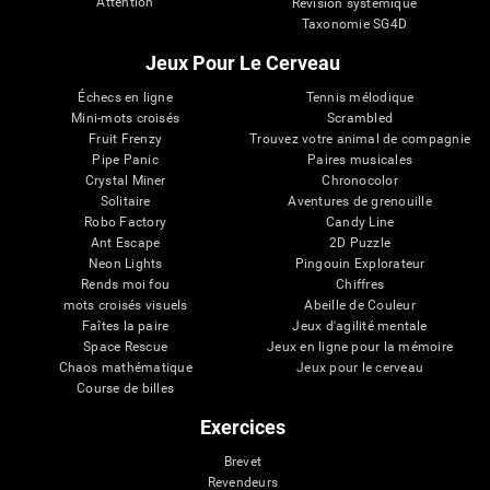
Attention
Révision systémique
Taxonomie SG4D
Jeux Pour Le Cerveau
Échecs en ligne
Tennis mélodique
Mini-mots croisés
Scrambled
Fruit Frenzy
Trouvez votre animal de compagnie
Pipe Panic
Paires musicales
Crystal Miner
Chronocolor
Solitaire
Aventures de grenouille
Robo Factory
Candy Line
Ant Escape
2D Puzzle
Neon Lights
Pingouin Explorateur
Rends moi fou
Chiffres
mots croisés visuels
Abeille de Couleur
Faîtes la paire
Jeux d'agilité mentale
Space Rescue
Jeux en ligne pour la mémoire
Chaos mathématique
Jeux pour le cerveau
Course de billes
Exercices
Brevet
Revendeurs