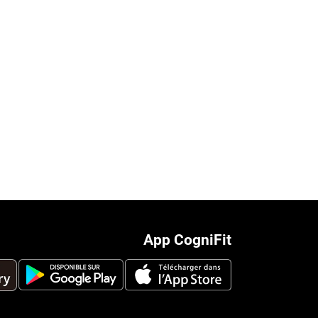
App CogniFit