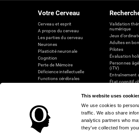
Votre Cerveau
Recherch
Cerveau et esprit
Validation thé
numérique
A propos du cerveau
Jeux d'ordinat
Les parties du cerveau
Adultes en bo
Neurones
Pilotes
Plasticité neuronale
Évaluation hol
Cognition
Personnes âgé
Perte de Mémoire
(iTV)
Déficience intellectuelle
Entraînement 
Functions cérébrales
État cognitif 
Perception
âgées
Attention
Révision syst
This website uses cookie
Taxonomie SG
We use cookies to personal
traffic. We also share info
analytics partners who may
they’ve collected from your