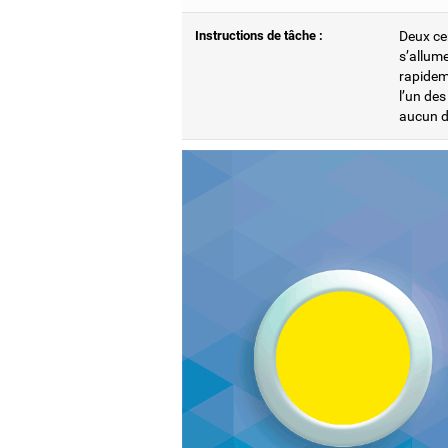
Instructions de tâche :
Deux cer
s’allum
rapideme
l’un de
aucun d