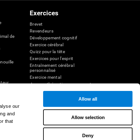
Exercices
e
Brevet
Revendeurs
imal de
Développement cognitif
Exercice cérébral
s
Quizz pour la tête
Exercices pour l'esprit
nouille
Entraînement cérébral
personnalisé
Exercice mental
ateur
Jeux mathématiques amusants
Compréhension de lecture
ur
Enfants surdoués
Allow all
entale
Batailles cérébrales
alyse our
r la
Test de QI
ing and
Allow selection
r that
veau
Deny