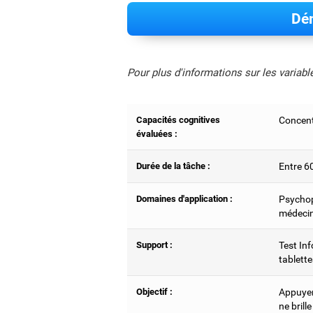
Dém
Pour plus d'informations sur les variab
Capacités cognitives
Concent
évaluées :
Durée de la tâche :
Entre 6
Domaines d'application :
Psychop
médecin
Support :
Test Inf
tablette
Objectif :
Appuyer 
ne brill