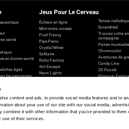
e
Jeux Pour Le Cerveau
Tennis mélodiqu
rapeutique
Échecs en ligne
Scrambled
Mini-mots croisés
eur
Trouvez votre an
Fruit Frenzy
compagnie
nne santé
Pipe Panic
Paires musicale
Crystal Miner
Chronocolor
istique
Solitaire
Aventures de gre
es en bonne santé
Robo Factory
Candy Line
Ant Escape
adultes âgés
2D Puzzle
Neon Lights
chez les personnes
Pingouin Explor
Rends moi fou
Chiffres
mots croisés visuels
émique
s
Abeille de Coule
Faîtes la paire
4D
Jeux d'agilité m
ise content and ads, to provide social media features and to an
Space Rescue
Jeux en ligne pou
rmation about your use of our site with our social media, advertis
Chaos mathématique
mémoire
Course de billes
 combine it with other information that you’ve provided to them o
Jeux pour le cer
 use of their services.