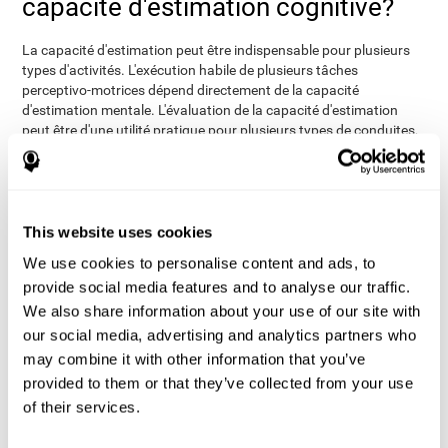
capacité d'estimation cognitive?
La capacité d'estimation peut être indispensable pour plusieurs
types d'activités. L'exécution habile de plusieurs tâches
perceptivo-motrices dépend directement de la capacité
d'estimation mentale. L'évaluation de la capacité d'estimation
peut être d'une utilité pratique pour plusieurs types de conduites,
autant pour des activités liées au secteur de la santé que pour
des transporteurs, contrôleurs aériens, conducteurs, sportifs...
A travers d'une
évaluation neuropsychologique complète
, il est
possible d'évaluer une grande quantité d'habiletés cognitives de
This website uses cookies
manière efficace, y compris celle concernant l'estimation.
We use cookies to personalise content and ads, to
Concrètement, pour évaluer la capacité d'estimation, nous
provide social media features and to analyse our traffic.
disposons de plusieurs exercices qui permettent d'estimer avec
précision la capacité de l'utilisateur à prédire la vitesse, la
We also share information about your use of our site with
distance ou encore le temps, entre d'autres paramètres.
our social media, advertising and analytics partners who
may combine it with other information that you’ve
Le Test d'Estimation I
, suit un processus de pronostic future
provided to them or that they’ve collected from your use
sur les stimuli présentés dans un exercice. Cela aidera le
professionnel à évaluer la capacité de pronostic et
of their services.
d'estimation future d'un objet par rapport à sa vitesse,
parcours et distance. L'exercice demande de prêter attention