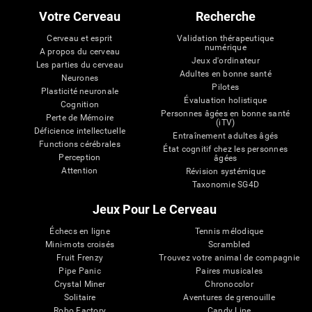
Votre Cerveau
Recherche
Cerveau et esprit
Validation thérapeutique
numérique
A propos du cerveau
Jeux d'ordinateur
Les parties du cerveau
Adultes en bonne santé
Neurones
Pilotes
Plasticité neuronale
Évaluation holistique
Cognition
Personnes âgées en bonne santé
Perte de Mémoire
(iTV)
Déficience intellectuelle
Entraînement adultes âgés
Functions cérébrales
État cognitif chez les personnes
Perception
âgées
Attention
Révision systémique
Taxonomie SG4D
Jeux Pour Le Cerveau
Échecs en ligne
Tennis mélodique
Mini-mots croisés
Scrambled
Fruit Frenzy
Trouvez votre animal de compagnie
Pipe Panic
Paires musicales
Crystal Miner
Chronocolor
Solitaire
Aventures de grenouille
Robo Factory
Candy Line