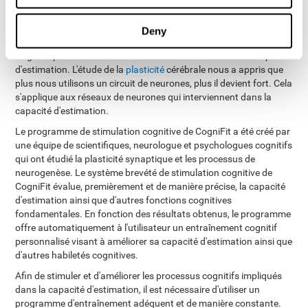
une habileté qui peut être entraînée et améliorée. CogniFit vous
aide à y parvenir de manière professionnelle.
Deny
La batterie d'exercices de stimulation cognitive offert par
CogniFit permet d'entraîner les fonctions cérébrales et la capacité
d'estimation. L'étude de la
plasticité
cérébrale nous a appris que
plus nous utilisons un circuit de neurones, plus il devient fort. Cela
s'applique aux réseaux de neurones qui interviennent dans la
capacité d'estimation.
Le programme de stimulation cognitive de CogniFit a été créé par
une équipe de scientifiques, neurologue et psychologues cognitifs
qui ont étudié la plasticité synaptique et les processus de
neurogenèse. Le système brevété de stimulation cognitive de
CogniFit évalue, premièrement et de manière précise, la capacité
d'estimation ainsi que d'autres fonctions cognitives
fondamentales. En fonction des résultats obtenus, le programme
offre automatiquement à l'utilisateur un entraînement cognitif
personnalisé visant à améliorer sa capacité d'estimation ainsi que
d'autres habiletés cognitives.
Afin de stimuler et d'améliorer les processus cognitifs impliqués
dans la capacité d'estimation, il est nécessaire d'utiliser un
programme d'entraînement adéquent et de manière constante.