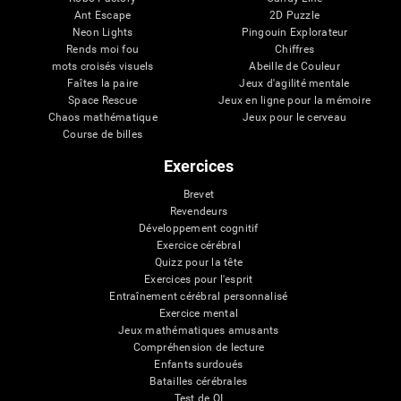
Ant Escape
2D Puzzle
Neon Lights
Pingouin Explorateur
Rends moi fou
Chiffres
mots croisés visuels
Abeille de Couleur
Faîtes la paire
Jeux d'agilité mentale
Space Rescue
Jeux en ligne pour la mémoire
Chaos mathématique
Jeux pour le cerveau
Course de billes
Exercices
Brevet
Revendeurs
Développement cognitif
Exercice cérébral
Quizz pour la tête
Exercices pour l'esprit
Entraînement cérébral personnalisé
Exercice mental
Jeux mathématiques amusants
Compréhension de lecture
Enfants surdoués
Batailles cérébrales
Test de QI