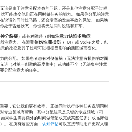
无论是由于注意分配本身的问题，还是其他注意分配子过程
干扰可能改变他们正在同时做任务的能力。 如果你分配的注意
在说话的同时过马路，还会增高的发生事故的风险。 如果唤
你处于昏迷状态，你也将无法同时说话和开车。
精神分裂症
注意力缺陷多动症
）或各种障碍（例如
创伤性脑损伤
般注意力。 在遭受
（TBI）或 Stoke 之后，也
注意的改变及其子过程可以根据受影响的脑区域而变化。
力的分配。 如果患者患有对侧偏脑（无法注意有损伤的对面
亢进（对单一刺激的高度集中）或功能不全（无法集中注意
要分配注意力的任务。
重要，它让我们更有效率。 正确同时执行多种任务说明同时
对专业领域有帮助，其中分配注意是关键的专业领域（司
（如果学生需要额外的时间做笔记或完成某些任务）或临床领
）。 在所有这些方面，
认知评估
可以直接帮助用户更深入理