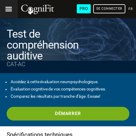
PRO
SE CONNECTER
FRA
Test de
compréhension
auditive
CAT-AC
Accédez à cette évaluation neuropsychologique.
Évaluation cognitive de vos compétences cognitives.
Comparez les résultats par tranche d’âge. Essaie!
DÉMARRER
Spécifications techniques