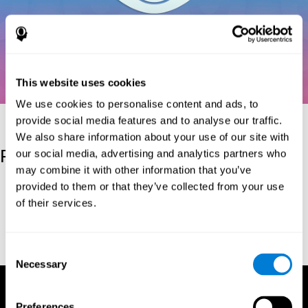
This website uses cookies
We use cookies to personalise content and ads, to
provide social media features and to analyse our traffic.
We also share information about your use of our site with
Referências
our social media, advertising and analytics partners who
may combine it with other information that you’ve
Kaplan, E., Goodglass, H., Weintraub, S. (1983). Boston Naming
provided to them or that they’ve collected from your use
Test. Philadelphia: Lea & Febiger.
of their services.
Wechsler, D. (1997). WAIS-III: Wechsler Adult Intelligence Scale -
Third edition administration and scoring manual. San Antonio,
TX: Psychological Corporation.
Consent
Necessary
Selection
Preferences