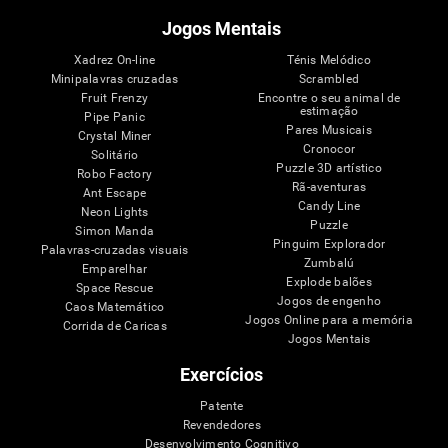
Jogos Mentais
Xadrez On-line
Ténis Melódico
Minipalavras cruzadas
Scrambled
Fruit Frenzy
Encontre o seu animal de
estimação
Pipe Panic
Pares Musicais
Crystal Miner
Cronocor
Solitário
Puzzle 3D artístico
Robo Factory
Rã-aventuras
Ant Escape
Candy Line
Neon Lights
Puzzle
Simon Manda
Pinguim Explorador
Palavras-cruzadas visuais
Zumbalú
Emparelhar
Explode balões
Space Rescue
Jogos de engenho
Caos Matemático
Jogos Online para a memória
Corrida de Caricas
Jogos Mentais
Exercícios
Patente
Revendedores
Desenvolvimento Cognitivo