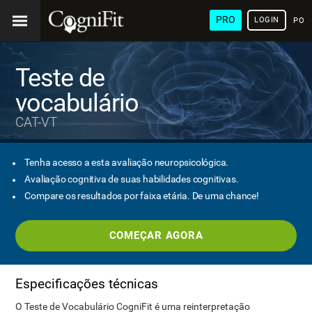
PRO
LOGIN
POR
Teste de
vocabulário
CAT-VT
Tenha acesso a esta avaliação neuropsicológica.
Avaliação cognitiva de suas habilidades cognitivas.
Compare os resultados por faixa etária. De uma chance!
COMEÇAR AGORA
Especificações técnicas
O Teste de Vocabulário CogniFit é uma reinterpretação