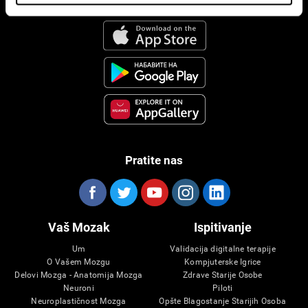
CogniFit Aplikacija
Pratite nas
Vaš Mozak
Ispitivanje
Um
Validacija digitalne terapije
O Vašem Mozgu
Kompjuterske Igrice
Delovi Mozga - Anatomija Mozga
Zdrave Starije Osobe
Neuroni
Piloti
Neuroplastičnost Mozga
Opšte Blagostanje Starijih Osoba