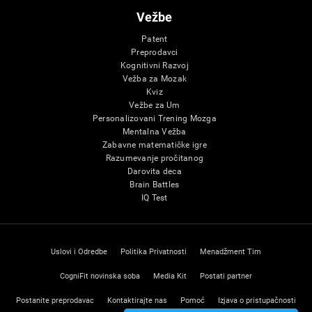
Vežbe
Patent
Preprodavci
Kognitivni Razvoj
Vežba za Mozak
Kviz
Vežbe za Um
Personalizovani Trening Mozga
Mentalna Vežba
Zabavne matematičke igre
Razumevanje pročitanog
Darovita deca
Brain Battles
IQ Test
Uslovi i Odredbe
Politika Privatnosti
Menadžment Tim
CogniFit novinska soba
Media Kit
Postati partner
Postanite preprodavac
Kontaktirajte nas
Pomoć
Izjava o pristupačnosti