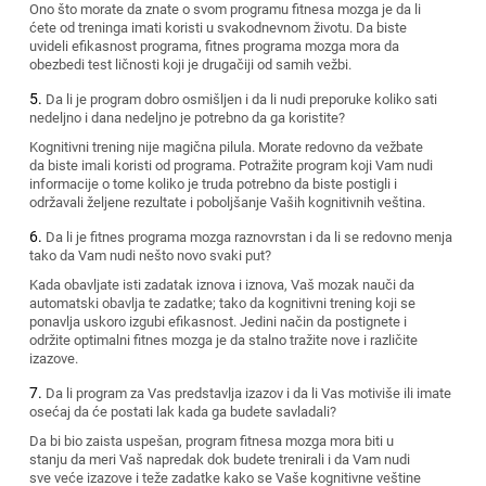
Ono što morate da znate o svom programu fitnesa mozga je da li
ćete od treninga imati koristi u svakodnevnom životu. Da biste
uvideli efikasnost programa, fitnes programa mozga mora da
obezbedi test ličnosti koji je drugačiji od samih vežbi.
Da li je program dobro osmišljen i da li nudi preporuke koliko sati
nedeljno i dana nedeljno je potrebno da ga koristite?
Kognitivni trening nije magična pilula. Morate redovno da vežbate
da biste imali koristi od programa. Potražite program koji Vam nudi
informacije o tome koliko je truda potrebno da biste postigli i
održavali željene rezultate i poboljšanje Vaših kognitivnih veština.
Da li je fitnes programa mozga raznovrstan i da li se redovno menja
tako da Vam nudi nešto novo svaki put?
Kada obavljate isti zadatak iznova i iznova, Vaš mozak nauči da
automatski obavlja te zadatke; tako da kognitivni trening koji se
ponavlja uskoro izgubi efikasnost. Jedini način da postignete i
održite optimalni fitnes mozga je da stalno tražite nove i različite
izazove.
Da li program za Vas predstavlja izazov i da li Vas motiviše ili imate
osećaj da će postati lak kada ga budete savladali?
Da bi bio zaista uspešan, program fitnesa mozga mora biti u
stanju da meri Vaš napredak dok budete trenirali i da Vam nudi
sve veće izazove i teže zadatke kako se Vaše kognitivne veštine