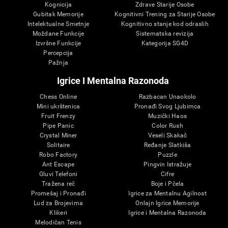
Kognicija
Zdrave Starije Osobe
Gubitak Memorije
Kognitivni Trening za Starije Osobe
Intelektualne Smetnje
Kognitivno stanje kod odraslih
Moždane Funkcije
Sistematska revizija
Izvršne Funkcije
Kategorija SG4D
Percepcija
Pažnja
Igrice I Mentalna Razonoda
Chess Online
Razbacan Unaokolo
Mini ukrštenica
Pronađi Svog Ljubimca
Fruit Frenzy
Muzički Haos
Pipe Panic
Color Rush
Crystal Miner
Veseli Skakač
Solitaire
Ređanje Slatkiša
Robo Factory
Puzzle
Ant Escape
Pingvin Istražuje
Gluvi Telefoni
Cifre
Tražena reč
Boje i Pčela
Promešaj i Pronađi
Igrice za Mentalnu Agilnost
Lud za Brojevima
Onlajn Igrice Memorije
Klikeri
Igrice i Mentalna Razonoda
Melodičan Tenis