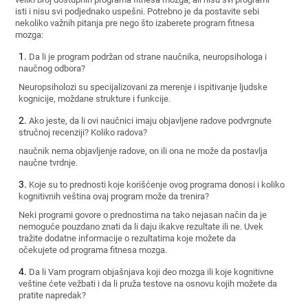
isti i nisu svi podjednako uspešni. Potrebno je da postavite sebi
nekoliko važnih pitanja pre nego što izaberete program fitnesa
mozga:
Da li je program podržan od strane naučnika, neuropsihologa i
naučnog odbora?
Neuropsiholozi su specijalizovani za merenje i ispitivanje ljudske
kognicije, moždane strukture i funkcije.
Ako jeste, da li ovi naučnici imaju objavljene radove podvrgnute
stručnoj recenziji? Koliko radova?
naučnik nema objavljenje radove, on ili ona ne može da postavlja
naučne tvrdnje.
Koje su to prednosti koje korišćenje ovog programa donosi i koliko
kognitivnih veština ovaj program može da trenira?
Neki programi govore o prednostima na tako nejasan način da je
nemoguće pouzdano znati da li daju ikakve rezultate ili ne. Uvek
tražite dodatne informacije o rezultatima koje možete da
očekujete od programa fitnesa mozga.
Da li Vam program objašnjava koji deo mozga ili koje kognitivne
veštine ćete vežbati i da li pruža testove na osnovu kojih možete da
pratite napredak?