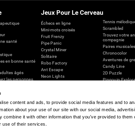
e
Jeux Pour Le Cerveau
Tennis mélodiqu
rapeutique
Échecs en ligne
Scrambled
Mini-mots croisés
eur
Trouvez votre an
Fruit Frenzy
compagnie
nne santé
Pipe Panic
Paires musicale
Crystal Miner
Chronocolor
istique
Solitaire
Aventures de gre
es en bonne santé
Robo Factory
Candy Line
Ant Escape
adultes âgés
2D Puzzle
Neon Lights
chez les personnes
Pingouin Explor
Rends moi fou
Chiffres
mots croisés visuels
émique
s
Abeille de Coule
Faîtes la paire
4D
Jeux d'agilité m
ise content and ads, to provide social media features and to an
Space Rescue
Jeux en ligne pou
rmation about your use of our site with our social media, advertis
Chaos mathématique
mémoire
Course de billes
 combine it with other information that you’ve provided to them o
Jeux pour le cer
 use of their services.