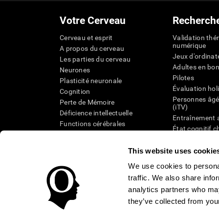
Votre Cerveau
Recherch
Cerveau et esprit
Validation thé
numérique
A propos du cerveau
Jeux d'ordinat
Les parties du cerveau
Adultes en bo
Neurones
Pilotes
Plasticité neuronale
Évaluation hol
Cognition
Personnes âgé
Perte de Mémoire
(iTV)
Déficience intellectuelle
Entraînement 
Functions cérébrales
État cognitif 
Perception
âgées
Attention
Révision syst
This website uses cookie
Taxonomie SG
We use cookies to personal
traffic. We also share info
analytics partners who may
they’ve collected from your