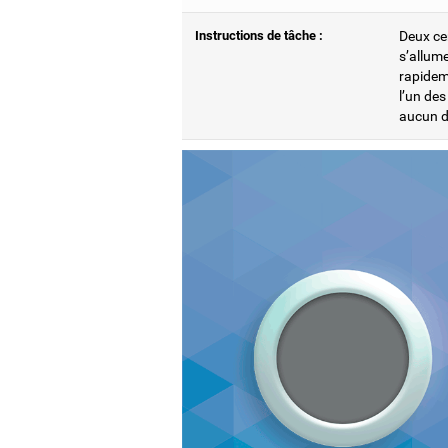
Instructions de tâche :
Deux cer
s’allum
rapideme
l’un de
aucun d