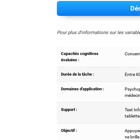
Dém
Pour plus d'informations sur les variab
Capacités cognitives
Concent
évaluées :
Durée de la tâche :
Entre 6
Domaines d'application :
Psychop
médecin
Support :
Test Inf
tablette
Objectif :
Appuyer 
ne brill