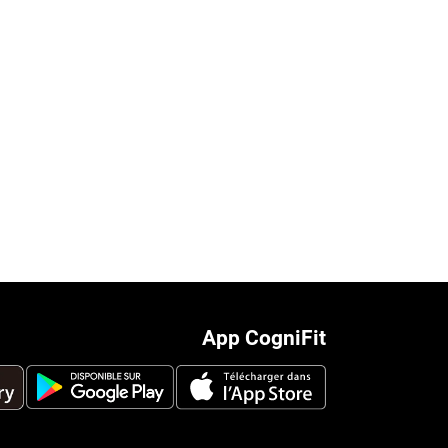
App CogniFit