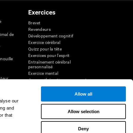
Exercices
e
Brevet
Revendeurs
imal de
Développement cognitif
Exercice cérébral
s
Quizz pour la tête
Exercices pour l'esprit
nouille
Entraînement cérébral
personnalisé
Exercice mental
ateur
Jeux mathématiques amusants
Compréhension de lecture
ur
Enfants surdoués
Allow all
entale
Batailles cérébrales
alyse our
r la
Test de QI
ing and
Allow selection
r that
veau
Deny