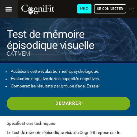
PRO
SE CONNECTER
FRA
Test de mémoire
épisodique visuelle
CAT-VEM
Accédez à cette évaluation neuropsychologique.
Évaluation cognitive de vos capacités cognitives.
Comparez les résultats par groupe d'âge. Essaie!
DÉMARRER
Spécifications techniques
Le test de mémoire épisodique visuelle CogniFit repose sur le