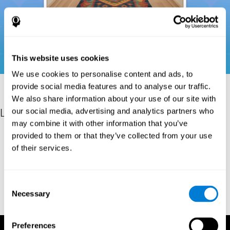
This website uses cookies
We use cookies to personalise content and ads, to
provide social media features and to analyse our traffic.
We also share information about your use of our site with
Les références
our social media, advertising and analytics partners who
may combine it with other information that you’ve
Donders, F. C. (1969). On the speed of mental processes. Acta
provided to them or that they’ve collected from your use
Psychologica, 30, 412–431. https://doi.org/10.1016/0001-
of their services.
6918(69)90065-1
Shepard, R. N., & Teghtsoonian, M. (1961). Retention of
information under conditions approaching a steady state.
Consent
Journal of Experimental Psychology, 62(3), 302–309.
Necessary
Selection
https://doi.org/10.1037/h0048606
Preferences