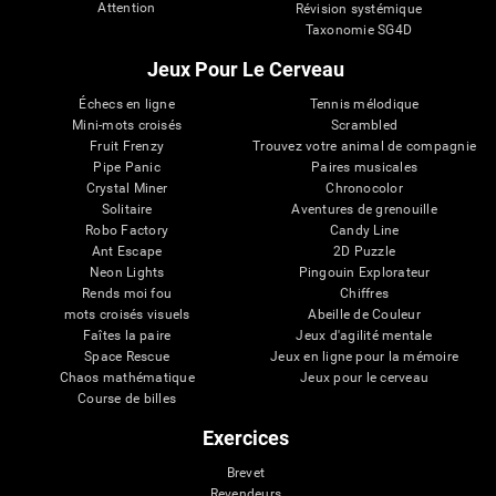
Attention
Révision systémique
Taxonomie SG4D
Jeux Pour Le Cerveau
Échecs en ligne
Tennis mélodique
Mini-mots croisés
Scrambled
Fruit Frenzy
Trouvez votre animal de compagnie
Pipe Panic
Paires musicales
Crystal Miner
Chronocolor
Solitaire
Aventures de grenouille
Robo Factory
Candy Line
Ant Escape
2D Puzzle
Neon Lights
Pingouin Explorateur
Rends moi fou
Chiffres
mots croisés visuels
Abeille de Couleur
Faîtes la paire
Jeux d'agilité mentale
Space Rescue
Jeux en ligne pour la mémoire
Chaos mathématique
Jeux pour le cerveau
Course de billes
Exercices
Brevet
Revendeurs