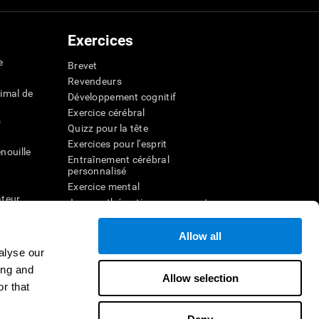
Exercices
e
Brevet
Revendeurs
imal de
Développement cognitif
Exercice cérébral
s
Quizz pour la tête
Exercices pour l'esprit
nouille
Entraînement cérébral
personnalisé
Exercice mental
ateur
Jeux mathématiques amusants
Compréhension de lecture
ur
Enfants surdoués
Allow all
entale
Batailles cérébrales
alyse our
r la
Test de QI
ing and
Allow selection
r that
veau