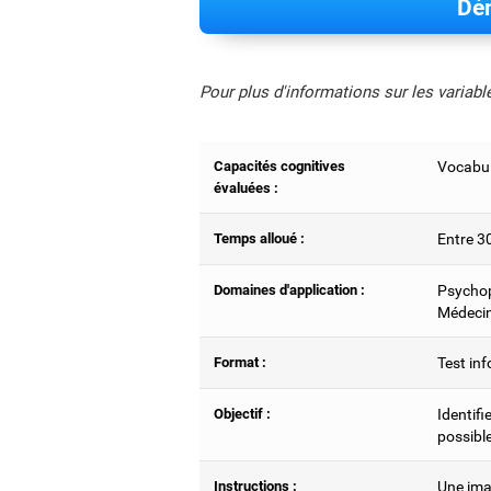
Dém
Pour plus d'informations sur les variab
Capacités cognitives
Vocabul
évaluées :
Temps alloué :
Entre 3
Domaines d'application :
Psychop
Médecin
Format :
Test inf
Objectif :
Identifi
possible
Instructions :
Une imag