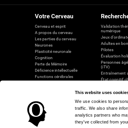
Votre Cerveau
Recherch
Cerveau et esprit
Validation thé
numérique
A propos du cerveau
Jeux d'ordinat
Les parties du cerveau
Adultes en bo
Neurones
Pilotes
Plasticité neuronale
Évaluation hol
Cognition
Personnes âgé
Perte de Mémoire
(iTV)
Déficience intellectuelle
Entraînement 
Functions cérébrales
État cognitif 
Perception
âgées
Attention
Révision syst
This website uses cookie
Taxonomie SG
We use cookies to personal
traffic. We also share info
analytics partners who may
they’ve collected from your