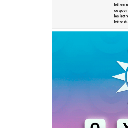
lettres 
ce que r
les lett
lettre d