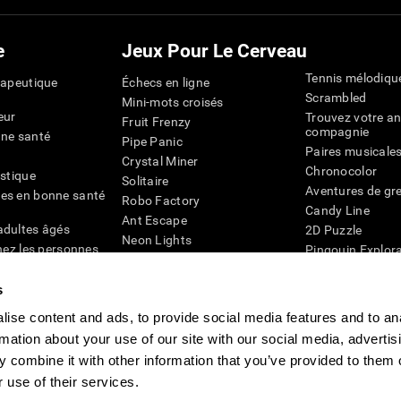
e
Jeux Pour Le Cerveau
Tennis mélodiqu
rapeutique
Échecs en ligne
Scrambled
Mini-mots croisés
eur
Trouvez votre an
Fruit Frenzy
compagnie
nne santé
Pipe Panic
Paires musicale
Crystal Miner
Chronocolor
istique
Solitaire
Aventures de gre
es en bonne santé
Robo Factory
Candy Line
Ant Escape
adultes âgés
2D Puzzle
Neon Lights
chez les personnes
Pingouin Explor
Rends moi fou
Chiffres
mots croisés visuels
émique
s
Abeille de Coule
Faîtes la paire
4D
Jeux d'agilité m
ise content and ads, to provide social media features and to an
Space Rescue
Jeux en ligne pou
rmation about your use of our site with our social media, advertis
Chaos mathématique
mémoire
Course de billes
 combine it with other information that you’ve provided to them o
Jeux pour le cer
 use of their services.