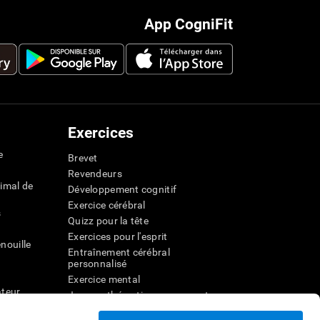
App CogniFit
Exercices
e
Brevet
Revendeurs
imal de
Développement cognitif
Exercice cérébral
s
Quizz pour la tête
Exercices pour l'esprit
nouille
Entraînement cérébral
personnalisé
Exercice mental
ateur
Jeux mathématiques amusants
Compréhension de lecture