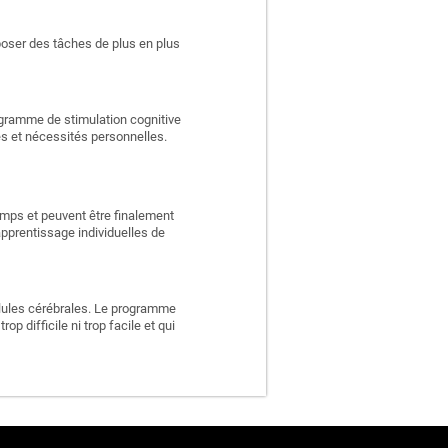
poser des tâches de plus en plus
rogramme de stimulation cognitive
es et nécessités personnelles.
emps et peuvent être finalement
apprentissage individuelles de
llules cérébrales. Le programme
p difficile ni trop facile et qui