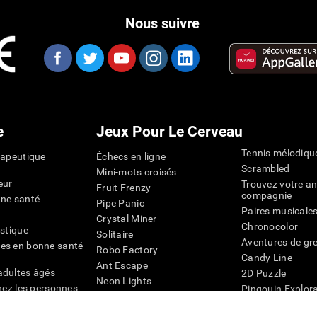
Nous suivre
e
Jeux Pour Le Cerveau
Tennis mélodiqu
rapeutique
Échecs en ligne
Scrambled
Mini-mots croisés
eur
Trouvez votre an
Fruit Frenzy
compagnie
nne santé
Pipe Panic
Paires musicale
Crystal Miner
Chronocolor
istique
Solitaire
Aventures de gre
es en bonne santé
Robo Factory
Candy Line
Ant Escape
adultes âgés
2D Puzzle
Neon Lights
chez les personnes
Pingouin Explor
Rends moi fou
Chiffres
mots croisés visuels
émique