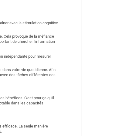
aîner avec la stimulation cognitive
e. Cela provoque de la méfiance
portant de chercher l'information
ation indépendante pour mesurer
 dans votre vie quotidienne. Afin
 avec des tâches différentes des
es bénéfices. C'est pour ça qu'il
otable dans les capacités
ns efficace. La seule manière
u.