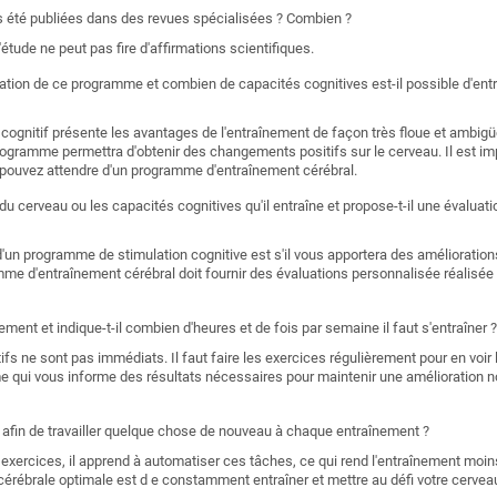
les été publiées dans des revues spécialisées ? Combien ?
'étude ne peut pas fire d'affirmations scientifiques.
sation de ce programme et combien de capacités cognitives est-il possible d'entr
ognitif présente les avantages de l'entraînement de façon très floue et ambigü
rogramme permettra d'obtenir des changements positifs sur le cerveau. Il est im
s pouvez attendre d'un programme d'entraînement cérébral.
 du cerveau ou les capacités cognitives qu'il entraîne et propose-t-il une évalu
d'un programme de stimulation cognitive est s'il vous apportera des améliorations
mme d'entraînement cérébral doit fournir des évaluations personnalisée réalisée
ement et indique-t-il combien d'heures et de fois par semaine il faut s'entraîner ?
ifs ne sont pas immédiats. Il faut faire les exercices régulièrement pour en voir l
e qui vous informe des résultats nécessaires pour maintenir une amélioration n
é, afin de travailler quelque chose de nouveau à chaque entraînement ?
 exercices, il apprend à automatiser ces tâches, ce qui rend l'entraînement moi
 cérébrale optimale est d e constamment entraîner et mettre au défi votre cervea