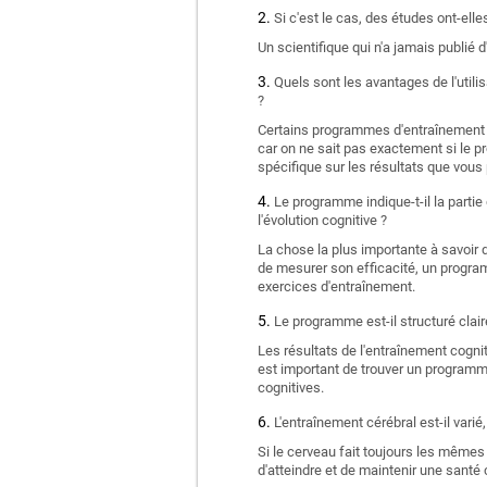
Si c'est le cas, des études ont-el
Un scientifique qui n'a jamais publié d
Quels sont les avantages de l'utili
?
Certains programmes d'entraînement c
car on ne sait pas exactement si le p
spécifique sur les résultats que vou
Le programme indique-t-il la partie
l'évolution cognitive ?
La chose la plus importante à savoir 
de mesurer son efficacité, un progra
exercices d'entraînement.
Le programme est-il structuré clair
Les résultats de l'entraînement cognit
est important de trouver un programm
cognitives.
L'entraînement cérébral est-il vari
Si le cerveau fait toujours les mêmes
d'atteindre et de maintenir une santé