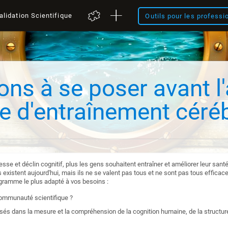
alidation Scientifique
Outils pour les professi
ons à se poser avant l
 d'entraînement céréb
illesse et déclin cognitif, plus les gens souhaitent entraîner et améliorer leur sa
xistent aujourd'hui, mais ils ne se valent pas tous et ne sont pas tous efficac
ogramme le plus adapté à vos besoins :
communauté scientifique ?
és dans la mesure et la compréhension de la cognition humaine, de la structure