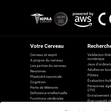
Votre Cerveau
Recherch
Cerveau et esprit
Validation thé
numérique
A propos du cerveau
Jeux d'ordinat
Les parties du cerveau
Adultes en bo
Neurones
Pilotes
Plasticité neuronale
Évaluation hol
Cognition
Personnes âgé
Perte de Mémoire
(iTV)
Déficience intellectuelle
Entraînement 
Functions cérébrales
État cognitif 
Perception
âgées
Attention
Révision syst