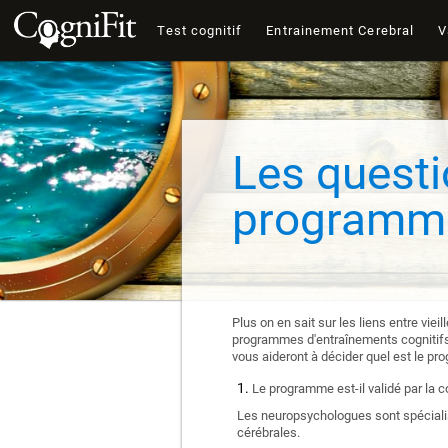
Test cognitif
Entrainement Cerebral
V
Les questi
programme
Plus on en sait sur les liens entre vie
programmes d'entraînements cognitifs e
vous aideront à décider quel est le pr
Le programme est-il validé par la 
Les neuropsychologues sont spécialis
cérébrales.