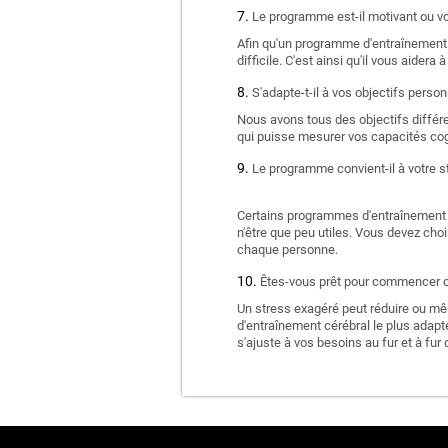
Le programme est-il motivant ou vou
Afin qu'un programme d'entraînement c
difficile. C'est ainsi qu'il vous aidera 
S'adapte-t-il à vos objectifs person
Nous avons tous des objectifs différe
qui puisse mesurer vos capacités cogn
Le programme convient-il à votre st
Certains programmes d'entraînement cé
n'être que peu utiles. Vous devez cho
chaque personne.
Êtes-vous prêt pour commencer ou
Un stress exagéré peut réduire ou mê
d'entraînement cérébral le plus adapté 
s'ajuste à vos besoins au fur et à fur