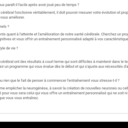
s paraît-il facile après avoir joué peu de temps ?
érébral fonctionne véritablement, il doit pouvoir mesurer votre évolution et pro
à vous améliorer.
nels ?
nts quant à l'atteinte et l'amélioration de notre santé cérébrale. Cherchez un p
itives et vous offrir un entraînement personnalisé adapté à vos caractéristiqu
yle de vie ?
rébral ont des résultats à court terme qui sont difficiles à maintenir dans le t
isir un programme qui vous évalue dès le début et qui s'ajuste aux nécessités d'
 rien que le fait de penser à commencer l'entraînement vous stresse-t-il ?
me empêcher la neurogénèse, à savoir la création de nouvelles neurones ou ce
pour vous sera celui qui vous offre un entraînement personnalisé qui ne soit ni tro
 que vous vous entraînez.