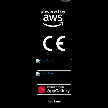
Ikuti kami