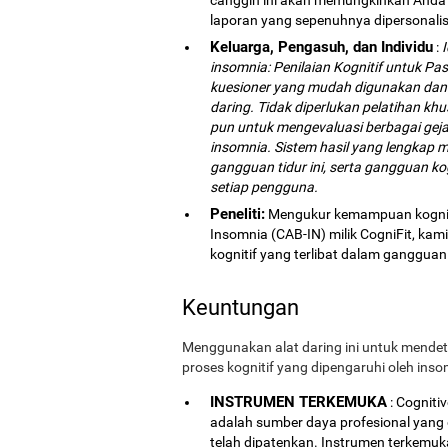
laporan yang sepenuhnya dipersonalis
Keluarga, Pengasuh, dan Individu
:
insomnia: Penilaian Kognitif untuk Pa
kuesioner yang mudah digunakan dan 
daring. Tidak diperlukan pelatihan kh
pun untuk mengevaluasi berbagai gejal
insomnia. Sistem hasil yang lengkap 
gangguan tidur ini, serta gangguan ko
setiap pengguna.
Peneliti:
Mengukur kemampuan kognitif
Insomnia (CAB-IN) milik CogniFit, 
kognitif yang terlibat dalam gangguan 
Keuntungan
Menggunakan alat daring ini untuk mendete
proses kognitif yang dipengaruhi oleh ins
INSTRUMEN TERKEMUKA
: Cogniti
adalah sumber daya profesional yang d
telah dipatenkan. Instrumen terkemuka 