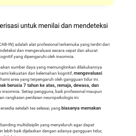
terisasi untuk menilai dan mendeteksi
CAB-IN) adalah alat profesional terkemuka yang terdiri dari
endeteksi dan mengevaluasi secara cepat dan akurat
gnitif yang dipengaruhi oleh insomnia.
erupakan sumber daya yang memungkinkan dilakukannya
mengevaluasi
hami kekuatan dan kelemahan kognitif,
mi area yang terpengaruh oleh gangguan tidur ini.
ak berusia 7 tahun ke atas, remaja, dewasa, dan
ko insomnia. Setiap pengguna, baik profesional maupun
 rangkaian penilaian neuropsikologis ini.
biasanya memakan
tersedia setelah tes selesai, yang
banding multidisiplin yang menyeluruh agar dapat
 lebih baik dijelaskan dengan adanya gangguan tidur,