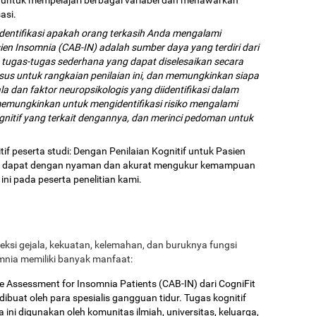
asi.
Identifikasi apakah orang terkasih Anda mengalami
sien Insomnia (CAB-IN) adalah sumber daya yang terdiri dari
tugas-tugas sederhana yang dapat diselesaikan secara
usus untuk rangkaian penilaian ini, dan memungkinkan siapa
a dan faktor neuropsikologis yang diidentifikasi dalam
memungkinkan untuk mengidentifikasi risiko mengalami
gnitif yang terkait dengannya, dan merinci pedoman untuk
 peserta studi: Dengan Penilaian Kognitif untuk Pasien
kami dapat dengan nyaman dan akurat mengukur kemampuan
ini pada peserta penelitian kami.
ksi gejala, kekuatan, kelemahan, dan buruknya fungsi
omnia memiliki banyak manfaat:
ve Assessment for Insomnia Patients (CAB-IN) dari CogniFit
ibuat oleh para spesialis gangguan tidur. Tugas kognitif
ini digunakan oleh komunitas ilmiah, universitas, keluarga,