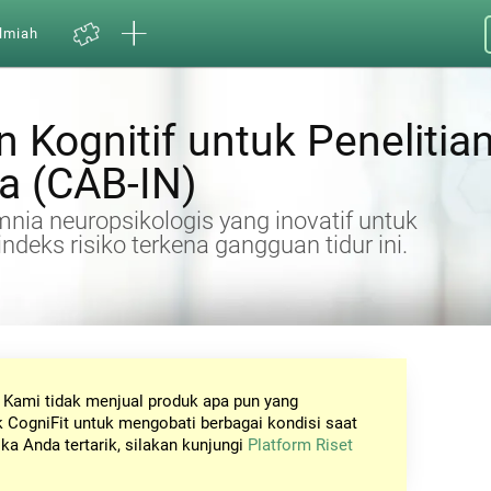
Ilmiah
n Kognitif untuk Penelitia
a (CAB-IN)
mnia neuropsikologis yang inovatif untuk
ndeks risiko terkena gangguan tidur ini.
. Kami tidak menjual produk apa pun yang
 CogniFit untuk mengobati berbagai kondisi saat
ika Anda tertarik, silakan kunjungi
Platform Riset