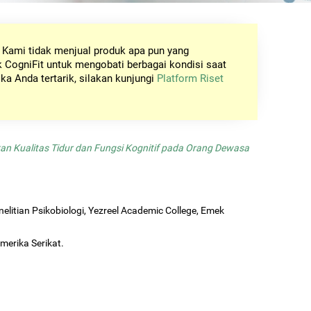
. Kami tidak menjual produk apa pun yang
 CogniFit untuk mengobati berbagai kondisi saat
ika Anda tertarik, silakan kunjungi
Platform Riset
kan Kualitas Tidur dan Fungsi Kognitif pada Orang Dewasa
elitian Psikobiologi, Yezreel Academic College, Emek
Amerika Serikat.