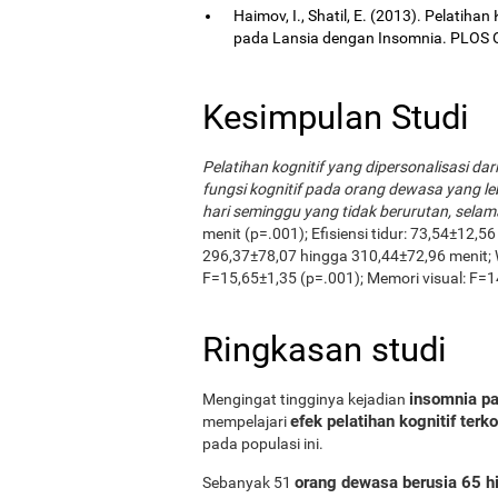
Haimov, I., Shatil, E. (2013). Pelatiha
pada Lansia dengan Insomnia. PLOS ON
Kesimpulan Studi
Pelatihan kognitif yang dipersonalisasi da
fungsi kognitif pada orang dewasa yang leb
hari seminggu yang tidak berurutan, sela
menit (p=.001); Efisiensi tidur: 73,54±12,5
296,37±78,07 hingga 310,44±72,96 menit;
F=15,65±1,35 (p=.001); Memori visual: F=1
Ringkasan studi
insomnia pa
Mengingat tingginya kejadian
efek pelatihan kognitif terk
mempelajari
pada populasi ini.
orang dewasa berusia 65 h
Sebanyak 51