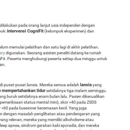
u dilakukan pada orang lanjut usia independen dengan
intervensi CogniFit
pok:
(kelompok eksperimen) dan
lum memulai pelatihan dan satu lagi di akhir pelatihan.
ery
digunakan. Seorang asisten peneliti datang ke rumah
iFit. Peserta menghubungi peserta setiap dua minggu untuk
an.
lansia
o di pusat-pusat lansia. Mereka semua adalah
yang
 mempertahankan tidur
setidaknya tiga malam seminggu.
yang buruk setidaknya enam bulan lalu. Pasien dikecualikan
(pemeriksaan status mental mini), skor >40 pada ZSDS
or >60 pada kuesioner kecemasan kecil. Yang juga
asien dengan masalah penglihatan atau pendengaran yang
 yang relevan, mereka yang memiliki alkoholisme atau
leep apnea, sindrom gerakan kaki sporadis, dan mereka