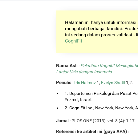
Halaman ini hanya untuk informasi
mengobati berbagai kondisi. Produk
ini sedang dalam proses validasi. J
CogniFit
Nama Asli
:
Pelatihan Kognitif Meningkat
Lanjut Usia dengan Insomnia
.
Penulis
:
Iris Haimov
1,
Evelyn Shatil
1,2.
1. Departemen Psikologi dan Pusat Pen
Yezreel, Israel.
2. CogniFit Inc., New York, New York, 
Jurnal
: PLOS ONE (2013), vol. 8 (4): 1-17.
Referensi ke artikel ini (gaya APA)
: