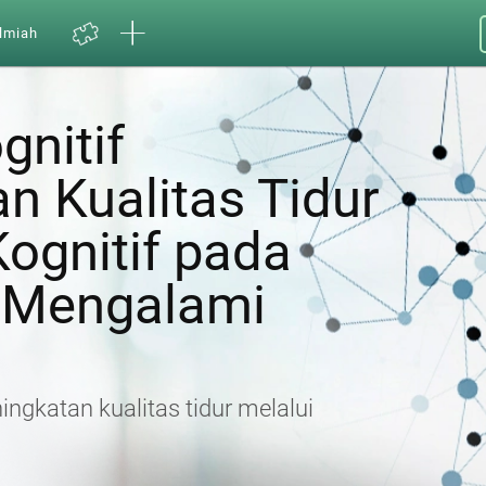
Ilmiah
gnitif
n Kualitas Tidur
ognitif pada
 Mengalami
ingkatan kualitas tidur melalui