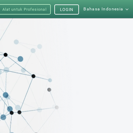
Bahasa Indonesia
Alat untuk Profesional
LOGIN