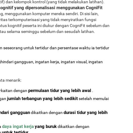
if) dan kelompok kontrol (yang tidak melakukan latihan).
kognitif yang dipersonalisasi menggunakan CogniFit
, menggunakan komputer mereka sendiri. Di sisi lain,
tas terkomputerisasi yang tidak menyiratkan fungsi
atus kognitif peserta ini diukur dengan CogniFit sebelum dan
pantau selama seminggu sebelum dan sesudah latihan.
 seseorang untuk tertidur dan persentase waktu ia tertidur
dari gangguan, ingatan kerja, ingatan visual, ingatan
ata menarik:
permulaan tidur yang lebih awal
erkaitan dengan
.
jumlah terbangun yang lebih sedikit
ngan
setelah memulai
ndari gangguan
durasi tidur yang lebih
dikaitkan dengan
daya ingat kerja
yang buruk
a
dikaitkan dengan
untuk tertidur.