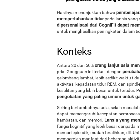
pembelajar
Hasilnya menunjukkan bahwa
mempertahankan tidur
pada lansia yang
dipersonalisasi dari CogniFit dapat m
untuk menghasilkan peningkatan dalam tidu
Konteks
orang lanjut usia men
Antara 20 dan 50%
perubaha
pria. Gangguan ini terkait dengan
gelombang lambat, lebih sedikit waktu tidu
aktivitas, kepadatan tidur REM, dan spindl
kesulitan yang lebih besar untuk tertidur. 
pengobatan yang paling umum untuk ga
Seiring bertambahnya usia, selain masalah 
dapat memengaruhi kecepatan pemrosesan, p
Lansia yang men
hambatan, dan memori.
fungsi kognitif yang lebih besar daripada
memori episodik, mudah teralihkan, dll. Un
memperoleh manfaat dari beberapa aktivita