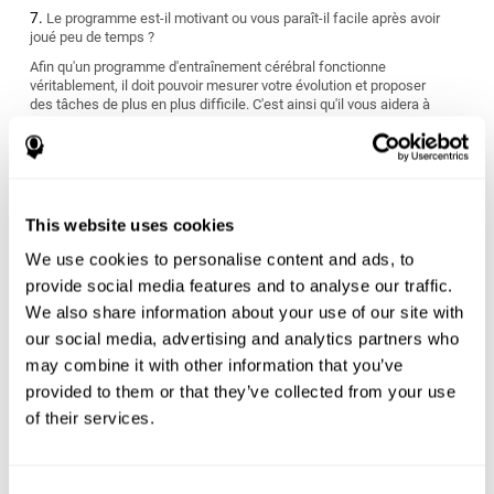
Le programme est-il motivant ou vous paraît-il facile après avoir
joué peu de temps ?
Afin qu'un programme d'entraînement cérébral fonctionne
véritablement, il doit pouvoir mesurer votre évolution et proposer
des tâches de plus en plus difficile. C'est ainsi qu'il vous aidera à
vous améliorer.
S'adapte-t-il à vos objectifs personnels ?
Nous avons tous des objectifs différents quant à l'atteinte et
l'amélioration de notre santé cérébrale. Cherchez un programme
This website uses cookies
de stimulation cognitive qui puisse mesurer vos capacités
cognitives et vous offrir un entraînement personnalisé adapté à
We use cookies to personalise content and ads, to
vos caractéristiques et nécessités personnelles.
provide social media features and to analyse our traffic.
Le programme convient-il à votre style de vie ?
We also share information about your use of our site with
our social media, advertising and analytics partners who
Certains programmes d'entraînement cérébral ont des résultats à
may combine it with other information that you’ve
court terme qui sont difficiles à maintenir dans le temps et
peuvent être finalement n'être que peu utiles. Vous devez choisir
provided to them or that they’ve collected from your use
un programme qui vous évalue dès le début et qui s'ajuste aux
of their services.
nécessités d'apprentissage individuelles de chaque personne.
Êtes-vous prêt pour commencer ou rien que le fait de penser à
commencer l'entraînement vous stresse-t-il ?