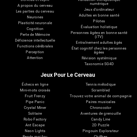
numérique
A propos du cerveau
Jeux d'ordinateur
Les parties du cerveau
Adultes en bonne santé
Neurones
Pilotes
Plasticité neuronale
Évaluation holistique
Cognition
Personnes âgées en bonne santé
Perte de Mémoire
(iTV)
Déficience intellectuelle
Entraînement adultes âgés
Functions cérébrales
État cognitif chez les personnes
Perception
âgées
Attention
Révision systémique
Taxonomie SG4D
Jeux Pour Le Cerveau
Échecs en ligne
Tennis mélodique
Mini-mots croisés
Scrambled
Fruit Frenzy
Trouvez votre animal de compagnie
Pipe Panic
Paires musicales
Crystal Miner
Chronocolor
Solitaire
Aventures de grenouille
Robo Factory
Candy Line
Ant Escape
2D Puzzle
Neon Lights
Pingouin Explorateur
Rends moi fou
Chiffres