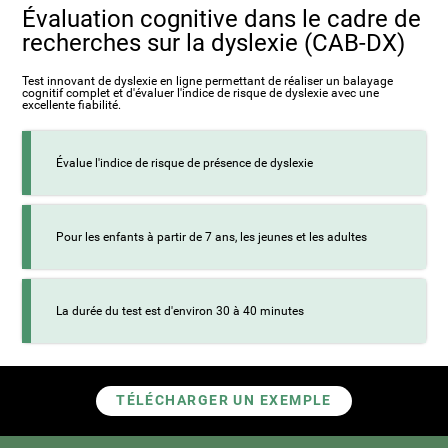
Évaluation cognitive dans le cadre de
recherches sur la dyslexie (CAB-DX)
Test innovant de dyslexie en ligne permettant de réaliser un balayage
cognitif complet et d'évaluer l'indice de risque de dyslexie avec une
excellente fiabilité.
Évalue l'indice de risque de présence de dyslexie
Pour les enfants à partir de 7 ans, les jeunes et les adultes
La durée du test est d'environ 30 à 40 minutes
TÉLÉCHARGER UN EXEMPLE