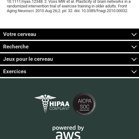
10.1111/nyas.12348. 2. Voss MW et al. Plasticity of brain networks in a
randomized intervention trial of exercise training in older adults. Front
Aging Neurosci. 2010 Aug 26;2. pii: 32. doi: 10.3389/fnagi.2010.00032.
Votre cerveau
Recherche
Jeux pour le cerveau
Exercices