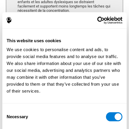
enfants et les adultes dyslexiques se distraient
facilement et supportent moins longtemps les tâches qui
nécessitent de la concentration.
Mémoire
This website uses cookies
Capacité de retenir ou manipuler de nouvelles informations et de
récupérer les souvenirs du passé.
We use cookies to personalise content and ads, to
provide social media features and to analyse our traffic.
We also share information about your use of our site with
Mémoire à Court-terme
our social media, advertising and analytics partners who
Mémoire à court terme et dyslexie. Cette capacité
may combine it with other information that you’ve
cognitive peut être altérée chez les personnes
provided to them or that they’ve collected from your use
dyslexiques. La mémoire à court terme est la capacité de
maintenir une petite quantité d’information durant une
of their services.
courte période de temps, comme lorsque nous retenons
le début d’une phrase pour la comprendre dans son
ensemble. Un problème dans la mémoire à court terme
pourrait empêcher la compréhension de ce que nous
Consent
entendons, car nous ne retenons pas correctement
l’information qui arrive à notre ouïe.
Necessary
Selection
Mémoire Visuelle à Court Terme