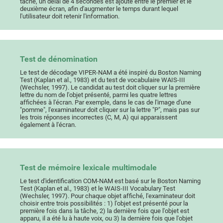
tâche, un délai de 4 secondes est ajouté entre le premier et le
deuxième écran, afin d'augmenter le temps durant lequel
l'utilisateur doit retenir l'information.
Test de dénomination
Le test de décodage VIPER-NAM a été inspiré du Boston Naming
Test (Kaplan et al., 1983) et du test de vocabulaire WAIS-III
(Wechsler, 1997). Le candidat au test doit cliquer sur la première
lettre du nom de l'objet présenté, parmi les quatre lettres
affichées à l'écran. Par exemple, dans le cas de l'image d'une
"pomme", l'examinateur doit cliquer sur la lettre "P", mais pas sur
les trois réponses incorrectes (C, M, A) qui apparaissent
également à l'écran.
Test de mémoire lexicale multimodale
Le test d'identification COM-NAM est basé sur le Boston Naming
Test (Kaplan et al., 1983) et le WAIS-III Vocabulary Test
(Wechsler, 1997). Pour chaque objet affiché, l'examinateur doit
choisir entre trois possibilités : 1) l'objet est présenté pour la
première fois dans la tâche, 2) la dernière fois que l'objet est
apparu, il a été lu à haute voix, ou 3) la dernière fois que l'objet