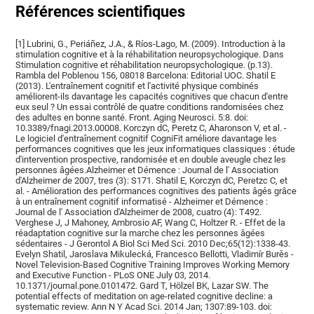
Références scientifiques
[1] Lubrini, G., Periáñez, J.A., & Ríos-Lago, M. (2009). Introduction à la
stimulation cognitive et à la réhabilitation neuropsychologique. Dans
Stimulation cognitive et réhabilitation neuropsychologique. (p.13).
Rambla del Poblenou 156, 08018 Barcelona: Editorial UOC. Shatil E
(2013). L'entraînement cognitif et l'activité physique combinés
améliorent-ils davantage les capacités cognitives que chacun d'entre
eux seul ? Un essai contrôlé de quatre conditions randomisées chez
des adultes en bonne santé. Front. Aging Neurosci. 5:8. doi:
10.3389/fnagi.2013.00008. Korczyn dC, Peretz C, Aharonson V, et al. -
Le logiciel d'entraînement cognitif CogniFit améliore davantage les
performances cognitives que les jeux informatiques classiques : étude
d'intervention prospective, randomisée et en double aveugle chez les
personnes âgées.Alzheimer et Démence : Journal de l' Association
d'Alzheimer de 2007, tres (3): S171. Shatil E, Korczyn dC, Peretzc C, et
al. - Amélioration des performances cognitives des patients âgés grâce
à un entraînement cognitif informatisé - Alzheimer et Démence :
Journal de l' Association d'Alzheimer de 2008, cuatro (4): T492.
Verghese J, J Mahoney, Ambrosio AF, Wang C, Holtzer R. - Effet de la
réadaptation cognitive sur la marche chez les personnes âgées
sédentaires - J Gerontol A Biol Sci Med Sci. 2010 Dec;65(12):1338-43.
Evelyn Shatil, Jaroslava Mikulecká, Francesco Bellotti, Vladimír Burěs -
Novel Television-Based Cognitive Training Improves Working Memory
and Executive Function - PLoS ONE July 03, 2014.
10.1371/journal.pone.0101472. Gard T, Hölzel BK, Lazar SW. The
potential effects of meditation on age-related cognitive decline: a
systematic review. Ann N Y Acad Sci. 2014 Jan; 1307:89-103. doi: