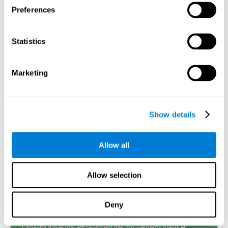
Preferences
Mémoire visuelle à court terme et dyslexie. La mémoire
visuelle à court terme est la capacité à retenir durant un
temps court une petite quantité d’information visuelle,
Statistics
comme des lettres, des mots, etc. Un problème dans la
mémoire visuelle à court terme peut empêcher la
compréhension de ce que nous lisons, car nous ne
retiendrions pas le début des phrases.
Marketing
Mémoire de Travail
Mémoire de travail et dyslexie. Il importe de prendre
Show details
conscience qu’une altération de la mémoire de travail
peut être un fort indicateur de dyslexie. La mémoire de
travail est la capacité à retenir et manipuler l’information
nécessaire pour réaliser des tâches cognitives
Allow all
complexes, comme la compréhension du langage,
l’apprentissage et le raisonnement. Un déficit de la
mémoire de travail pourrait impliquer des difficultés pour
comprendre le langage écrit tout comme le langage parlé.
Allow selection
Deny
Coordination
Capacité d'exécuter efficacement des mouvements précis et