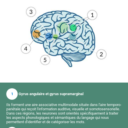
1
Gyrus angulaire et gyrus supramarginal
Ils forment une aire associative multimodale située dans l'aire temporo-
pariétale qui reçoit l'information auditive, visuelle et somotosensorielle.
Dans ces régions, les neurones sont orientés spécifiquement à traiter
les aspects phonologiques et sémantiques du langage qui nous
permettent d'identifier et de catégoriser les mots.