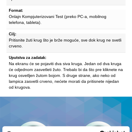
Format:
Onlajn Kompjuterizovani Test (preko PC-a, mobilnog
telefona, tableta).
Cilj:
Pritisnite žuti krug što je brže moguće, sve dok krug ne svetli
crveno.
Uputstva za zadatak:
Na ekranu će se pojaviti dva siva kruga. Jedan od dva kruga
će odjednom zasvetleti žuto. Trebalo bi da što pre kliknete na
krug osvetljen žutom bojom. S druge strane, ako neko od
lampica zasvetli crveno, nećete morati da pritisnete nijedan
od krugova.