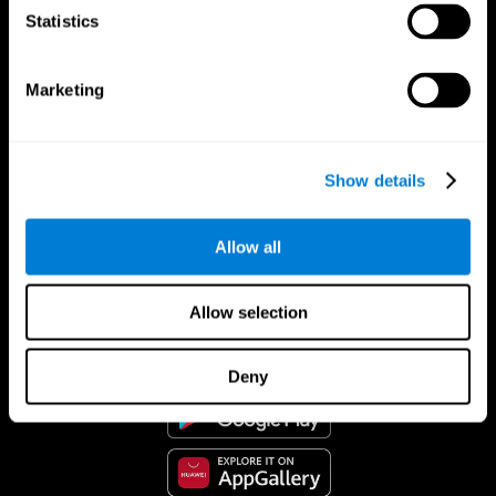
Statistics
Marketing
Show details
Allow all
CogniFit Aplikacija
Allow selection
Deny