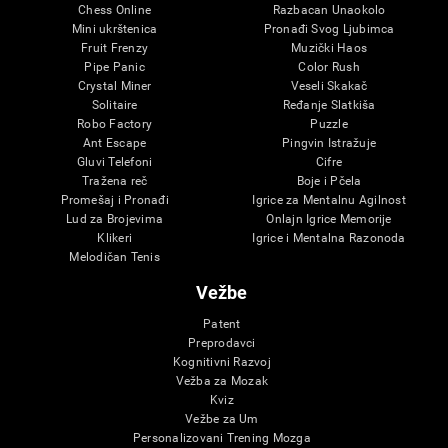
Chess Online
Razbacan Unaokolo
Mini ukrštenica
Pronađi Svog Ljubimca
Fruit Frenzy
Muzički Haos
Pipe Panic
Color Rush
Crystal Miner
Veseli Skakač
Solitaire
Ređanje Slatkiša
Robo Factory
Puzzle
Ant Escape
Pingvin Istražuje
Gluvi Telefoni
Cifre
Tražena reč
Boje i Pčela
Promešaj i Pronađi
Igrice za Mentalnu Agilnost
Lud za Brojevima
Onlajn Igrice Memorije
Klikeri
Igrice i Mentalna Razonoda
Melodičan Tenis
Vežbe
Patent
Preprodavci
Kognitivni Razvoj
Vežba za Mozak
Kviz
Vežbe za Um
Personalizovani Trening Mozga