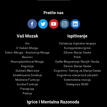
Pratite nas
Vaš Mozak
Ispitivanje
Um
Validacija digitalne terapije
O Vašem Mozgu
Kompjuterske Igrice
Delovi Mozga - Anatomija Mozga
Zdrave Starije Osobe
Neuroni
Piloti
Neuroplastičnost Mozga
Opšte Blagostanje Starijih Osoba
Kognicija
Zdrave Starije Osobe
Gubitak Memorije
Kognitivni Trening za Starije Osobe
Intelektualne Smetnje
Kognitivno stanje kod odraslih
Moždane Funkcije
Sistematska revizija
Izvršne Funkcije
Kategorija SG4D
Percepcija
Pažnja
Igrice I Mentalna Razonoda