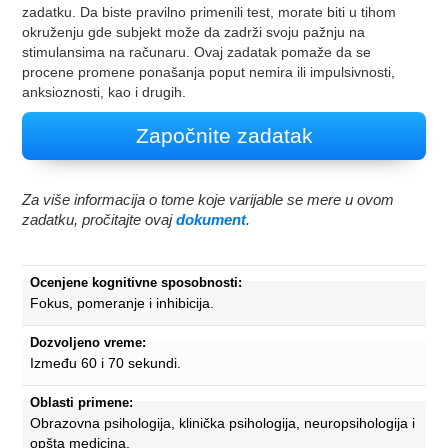
zadatku. Da biste pravilno primenili test, morate biti u tihom
okruženju gde subjekt može da zadrži svoju pažnju na
stimulansima na računaru. Ovaj zadatak pomaže da se
procene promene ponašanja poput nemira ili impulsivnosti,
anksioznosti, kao i drugih.
Započnite zadatak
Za više informacija o tome koje varijable se mere u ovom
zadatku, pročitajte ovaj
dokument
.
Ocenjene kognitivne sposobnosti:
Fokus, pomeranje i inhibicija.
Dozvoljeno vreme:
Između 60 i 70 sekundi.
Oblasti primene:
Obrazovna psihologija, klinička psihologija, neuropsihologija i
opšta medicina.