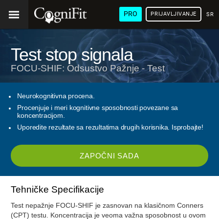
PRO
PRIJAVLJIVANJE
SRP
Test stop signala
FOCU-SHIF: Odsustvo Pažnje - Test
Neurokognitivna procena.
Procenjuje i meri kognitivne sposobnosti povezane sa
koncentracijom.
Uporedite rezultate sa rezultatima drugih korisnika. Isprobajte!
ZAPOČNI SADA
Tehničke Specifikacije
Test nepažnje FOCU-SHIF je zasnovan na klasičnom Conners
(CPT) testu. Koncentracija je veoma važna sposobnost u ovom