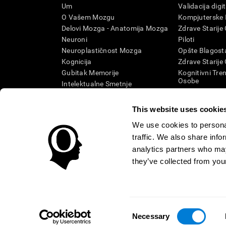
Um
Validacija digi
O Vašem Mozgu
Kompjuterske I
Delovi Mozga - Anatomija Mozga
Zdrave Starije
Neuroni
Piloti
Neuroplastičnost Mozga
Opšte Blagosta
Kognicija
Zdrave Starije
Gubitak Memorije
Kognitivni Tren
Osobe
Intelektualne Smetnje
Kognitivno sta
Moždane Funkcije
Sistematska re
Izvršne Funkcije
This website uses cookie
Kategorija SG
Percepcija
We use cookies to personal
Pažnja
traffic. We also share info
analytics partners who may
they’ve collected from your
Uslovi i Odredbe
Politika Privatnosti
Menadžment Tim
Centar poverenja
Consent
CRNA GORA
Necessary
Selection