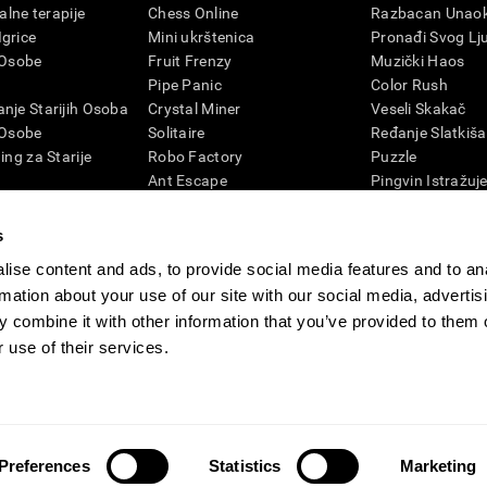
talne terapije
Chess Online
Razbacan Unaok
grice
Mini ukrštenica
Pronađi Svog Lj
 Osobe
Fruit Frenzy
Muzički Haos
Pipe Panic
Color Rush
nje Starijih Osoba
Crystal Miner
Veseli Skakač
 Osobe
Solitaire
Ređanje Slatkiša
ing za Starije
Robo Factory
Puzzle
Ant Escape
Pingvin Istražuj
nje kod odraslih
Gluvi Telefoni
Cifre
vizija
Tražena reč
Boje i Pčela
s
4D
Promešaj i Pronađi
Igrice za Mental
ise content and ads, to provide social media features and to an
Lud za Brojevima
Onlajn Igrice Me
rmation about your use of our site with our social media, advertis
Klikeri
Igrice i Mental
 combine it with other information that you’ve provided to them o
Melodičan Tenis
 use of their services.
CogniFit novinska soba
Media Kit
Postati partner
Postanite preprodavac
K
Preferences
Statistics
Marketing