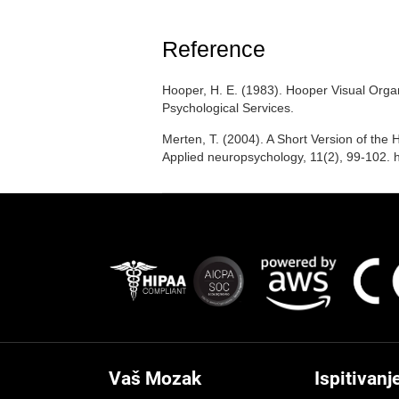
Reference
Hooper, H. E. (1983). Hooper Visual Orga
Psychological Services.
Merten, T. (2004). A Short Version of the H
Applied neuropsychology, 11(2), 99-102.
Vaš Mozak
Ispitivanj