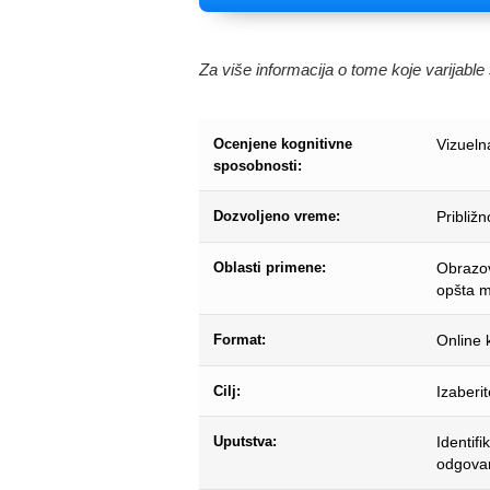
Za više informacija o tome koje varijabl
Ocenjene kognitivne
Vizueln
sposobnosti:
Dozvoljeno vreme:
Približ
Oblasti primene:
Obrazovn
opšta me
Format:
Online k
Cilj:
Izaberi
Uputstva:
Identifi
odgovar