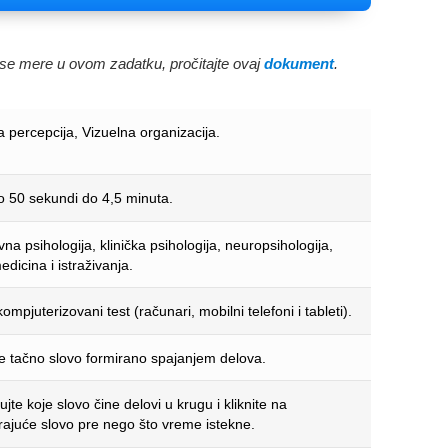
e se mere u ovom zadatku, pročitajte ovaj
dokument
.
a percepcija, Vizuelna organizacija.
no 50 sekundi do 4,5 minuta.
a psihologija, klinička psihologija, neuropsihologija,
dicina i istraživanja.
ompjuterizovani test (računari, mobilni telefoni i tableti).
te tačno slovo formirano spajanjem delova.
kujte koje slovo čine delovi u krugu i kliknite na
ajuće slovo pre nego što vreme istekne.