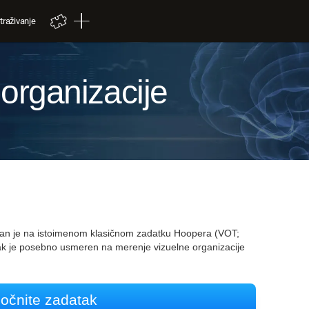
traživanje
 organizacije
ovan je na istoimenom klasičnom zadatku Hoopera (VOT;
ak je posebno usmeren na merenje vizuelne organizacije
očnite zadatak