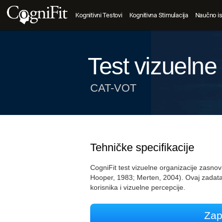
Kognitivni Testovi
Kognitivna Stimulacija
Naučno is
Test vizuelne
CAT-VOT
Tehničke specifikacije
CogniFit test vizuelne organizacije zasn
Hooper, 1983; Merten, 2004). Ovaj zadat
korisnika i vizuelne percepcije.
Zap