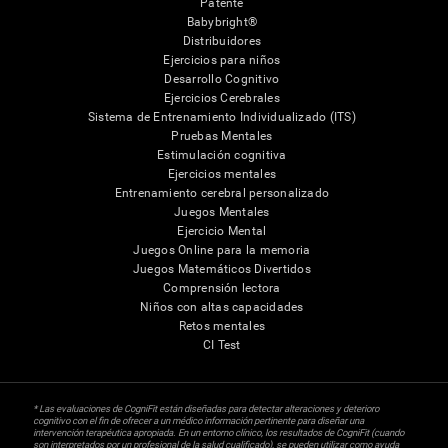
Patente
Babybright®
Distribuidores
Ejercicios para niños
Desarrollo Cognitivo
Ejercicios Cerebrales
Sistema de Entrenamiento Individualizado (ITS)
Pruebas Mentales
Estimulación cognitiva
Ejercicios mentales
Entrenamiento cerebral personalizado
Juegos Mentales
Ejercicio Mental
Juegos Online para la memoria
Juegos Matemáticos Divertidos
Comprensión lectora
Niños con altas capacidades
Retos mentales
CI Test
* Las evaluaciones de CogniFit están diseñadas para detectar alteraciones y deterioro
cognitivo con el fin de ofrecer a un médico información pertinente para diseñar una
intervención terapéutica apropiada. En un entorno clínico, los resultados de CogniFit (cuando
son interpretados por un profesional de la salud cualificado), se pueden utilizar como ayuda