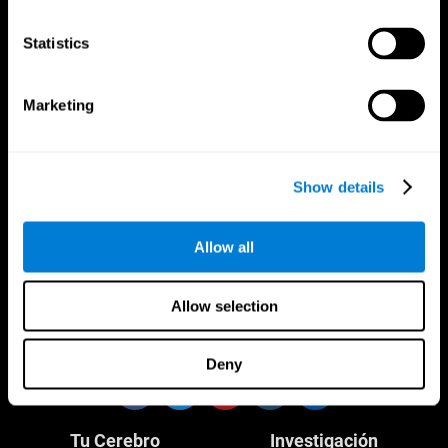
Statistics
Marketing
CogniFit App
Show details
Allow all
Allow selection
Síguenos en
Deny
Tu Cerebro
Investigación