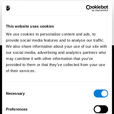
organic brain damage. Journal of Consulting Psychology.
Reitan, R. M. (1958). Validity of the Trail Making test as an
indicator of organic brain damage. Percept. Mot Skills. 8 (3):
271–276. doi:10.2466/pms.1958.8.3.271
This website uses cookies
Sandford, J. A., & Turner, A. (1995). Manual for the Integrated
Visual and Auditory Continuous Performance Test. Richmond,
We use cookies to personalise content and ads, to
VA, Braintrain.
provide social media features and to analyse our traffic.
We also share information about your use of our site with
our social media, advertising and analytics partners who
may combine it with other information that you’ve
provided to them or that they’ve collected from your use
of their services.
Consent
Necessary
Selection
Preferences