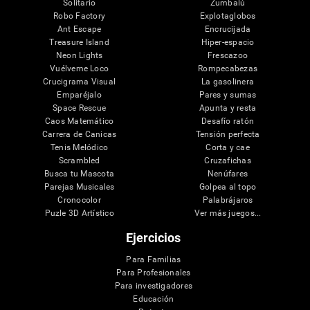
Solitario
Zumbalú
Robo Factory
Explotaglobos
Ant Escape
Encrucijada
Treasure Island
Hiper-espacio
Neon Lights
Frescazoo
Vuélveme Loco
Rompecabezas
Crucigrama Visual
La gasolinera
Emparéjalo
Pares y sumas
Space Rescue
Apunta y resta
Caos Matemático
Desafío ratón
Carrera de Canicas
Tensión perfecta
Tenis Melódico
Corta y cae
Scrambled
Cruzafichas
Busca tu Mascota
Nenúfares
Parejas Musicales
Golpea al topo
Cronocolor
Palabrájaros
Puzle 3D Artístico
Ver más juegos...
Ejercicios
Para Familias
Para Profesionales
Para investigadores
Educación