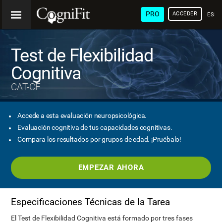
PRO
ACCEDER
ESP
Test de Flexibilidad
Cognitiva
CAT-CF
Accede a esta evaluación neuropsicológica.
Evaluación cognitiva de tus capacidades cognitivas.
Compara los resultados por grupos de edad. ¡Pruébalo!
EMPEZAR AHORA
Especificaciones Técnicas de la Tarea
El Test de Flexibilidad Cognitiva está formado por tres fases