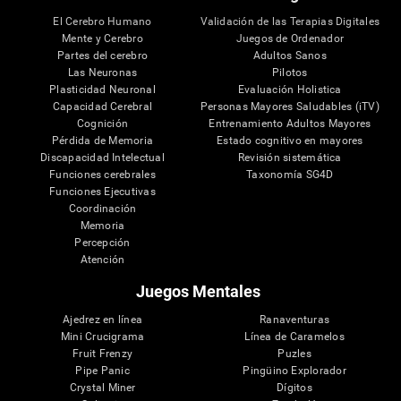
El Cerebro Humano
Validación de las Terapias Digitales
Mente y Cerebro
Juegos de Ordenador
Partes del cerebro
Adultos Sanos
Las Neuronas
Pilotos
Plasticidad Neuronal
Evaluación Holistica
Capacidad Cerebral
Personas Mayores Saludables (iTV)
Cognición
Entrenamiento Adultos Mayores
Pérdida de Memoria
Estado cognitivo en mayores
Discapacidad Intelectual
Revisión sistemática
Funciones cerebrales
Taxonomía SG4D
Funciones Ejecutivas
Coordinación
Memoria
Percepción
Atención
Juegos Mentales
Ajedrez en línea
Ranaventuras
Mini Crucigrama
Línea de Caramelos
Fruit Frenzy
Puzles
Pipe Panic
Pingüino Explorador
Crystal Miner
Dígitos