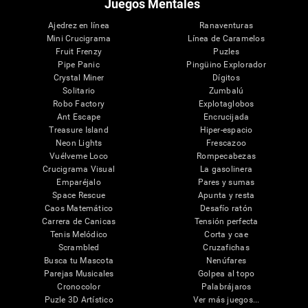
Juegos Mentales
Ajedrez en línea
Ranaventuras
Mini Crucigrama
Línea de Caramelos
Fruit Frenzy
Puzles
Pipe Panic
Pingüino Explorador
Crystal Miner
Dígitos
Solitario
Zumbalú
Robo Factory
Explotaglobos
Ant Escape
Encrucijada
Treasure Island
Hiper-espacio
Neon Lights
Frescazoo
Vuélveme Loco
Rompecabezas
Crucigrama Visual
La gasolinera
Emparéjalo
Pares y sumas
Space Rescue
Apunta y resta
Caos Matemático
Desafío ratón
Carrera de Canicas
Tensión perfecta
Tenis Melódico
Corta y cae
Scrambled
Cruzafichas
Busca tu Mascota
Nenúfares
Parejas Musicales
Golpea al topo
Cronocolor
Palabrájaros
Puzle 3D Artístico
Ver más juegos...