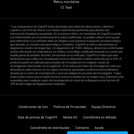
Retos mentales
CI Test
* Las evaluaciones de CogniFit están diseñadas para detectar alteraciones y deterioro
cognitivo con el fin de ofrecer a un médico información pertinente para diseñar una
intervención terapéutica apropiada. En un entorno clínico, los resultados de CogniFit (cuando
son interpretados por un profesional de la salud cualificado), se pueden utilizar como ayuda
para determinar si un individuo debe ser dirigido a una posterior evaluación neuropsicológica
(por ejemplo, un examen neuropsicológico completo). CogniFit no ofrece directamente un
diagnóstico médico de ningún tipo. Un diagnóstico de TDAH, dislexia, demencia o enfermedad
similar sólo puede ser realizada por un médico o psicólogo cualificado teniendo en cuenta una
amplia gama de posibles factores. De acuerdo al uso indicado, CogniFit no indica que esta
herramienta sea o deba ser considerada como un dispositivo médico certicado por la FDA. El
producto puede ser utilizado para estudios de investigación en cualquier campo de
investigación relacionado con la cognición. Si se utiliza para fines de investigación, todo uso
del producto debe hacerse en los sujetos humanos apropiados conforme al procedimiento
dictado por el centro de investigación y será una obligación por parte del investigador. Todas
estas protecciones para el sujeto humano nunca no podrán ser, en ningún caso, inferiores a las
requeridas para cualquier sujeto de investigación en virtud de lo dispuesto en la Sección 45
CFR 46 del Código de Regulaciones Federales.
Condiciones de Uso
Política de Privacidad
Equipo Directivo
Sala de prensa de CogniFit
Media Kit
Conviértete en afiliado
Conviértete en distribuidor
Contacto
Ayuda