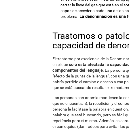
cerrar la llave del gas que está en el só
capaz de acceder a cada una de las pa
La denominación es una 
problema.
Trastornos o patol
capacidad de denom
El trastorno por excelencia de la Denominac
sólo está afectada la capacida
en el que
componentes del lenguaje
. La persona q
"efecto de la punta de la lengua", con una
habría perdido el camino o acceso a esa pa
que se está buscando resulta extremadam
Las personas con anomia mantienen la comp
que no encuentran), la repetición y el cono
persona le facilitase la palabra en cuestió
palabra que está buscando, pero es fácil q
repetírsela para sí mismo. Además, es cara
circunloquios (dan rodeos para evitar las 