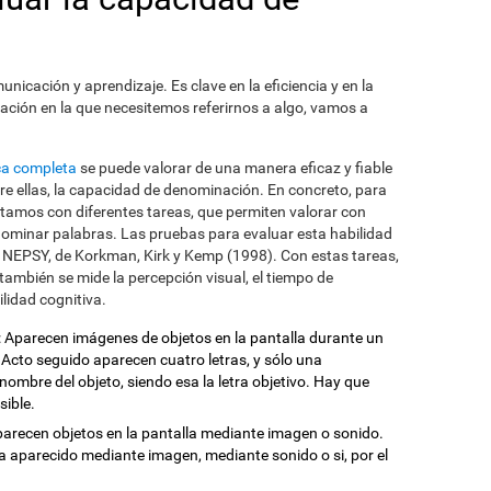
nicación y aprendizaje. Es clave en la eficiencia y en la
uación en la que necesitemos referirnos a algo, vamos a
ca completa
se puede valorar de una manera eficaz y fiable
tre ellas, la capacidad de denominación. En concreto, para
tamos con diferentes tareas, que permiten valorar con
nominar palabras. Las pruebas para evaluar esta habilidad
el NEPSY, de Korkman, Kirk y Kemp (1998). Con estas tareas,
mbién se mide la percepción visual, el tiempo de
ilidad cognitiva.
: Aparecen imágenes de objetos en la pantalla durante un
Acto seguido aparecen cuatro letras, y sólo una
nombre del objeto, siendo esa la letra objetivo. Hay que
sible.
parecen objetos en la pantalla mediante imagen o sonido.
 ha aparecido mediante imagen, mediante sonido o si, por el