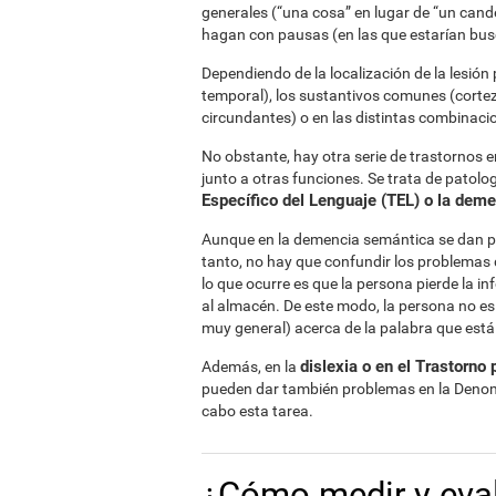
generales (“una cosa” en lugar de “un candel
hagan con pausas (en las que estarían bu
Dependiendo de la localización de la lesión
temporal), los sustantivos comunes (corteza
circundantes) o en las distintas combinaci
No obstante, hay otra serie de trastornos 
junto a otras funciones. Se trata de patol
Específico del Lenguaje (TEL) o la dem
Aunque en la demencia semántica se dan p
tanto, no hay que confundir los problemas
lo que ocurre es que la persona pierde la 
al almacén. De este modo, la persona no es
muy general) acerca de la palabra que está
dislexia o en el Trastorno
Además, en la
pueden dar también problemas en la Denomin
cabo esta tarea.
¿Cómo medir y eval