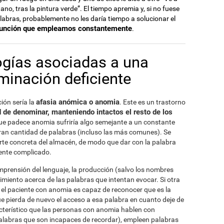
tano, tras la pintura verde”. El tiempo apremia y, si no fuese
labras, probablemente no les daría tiempo a solucionar el
función que empleamos constantemente
.
ogías asociadas a una
inación deficiente
afasia anómica o anomia
ión sería la
. Este es un trastorno
d de denominar, manteniendo intactos el resto de los
ue padece anomia sufriría algo semejante a un constante
 gran cantidad de palabras (incluso las más comunes). Se
rte concreta del almacén, de modo que dar con la palabra
ente complicado.
rensión del lenguaje, la producción (salvo los nombres
cimiento acerca de las palabras que intentan evocar. Si otra
n, el paciente con anomia es capaz de reconocer que es la
ue pierda de nuevo el acceso a esa palabra en cuanto deje de
cterístico que las personas con anomia hablen con
palabras que son incapaces de recordar), empleen palabras