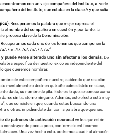
encontramos con un viejo compañero del instituto, al verle
ompañero del instituto, que estaba en la clase A y que solía
gico)
: Recuperamos la palabra que mejor expresa el
ería el nombre del compañero en cuestión y, por tanto, la
í el proceso clave de la Denominación.
: Recuperamos cada uno de los fonemas que componen la
, /n/, /t/, /o/, /n/, /i/, /o/”.
 y puede verse alterado uno sin afectar a los demás
. De
alabra específica de nuestro léxico es independiente del
llo que queremos nombrar.
nombre de este compañero nuestro, sabiendo qué relación
cto mentalmente o decir en qué año coincidisteis en clase,
ento dado, su nombre de pila. Esto es lo que se conoce como
de darse sin trastorno ninguno. Además, este efecto está muy
tra”, que consiste en que, cuando estás buscando una
tra u otras, impidiéndote dar con la palabra que querías.
rie de patrones de activación neuronal
en los que están
e va construyendo poco a poco, conforme identificamos
 el almacén. Una vez hecho esto, podremos acudir al almacén