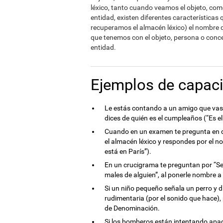
léxico, tanto cuando veamos el objeto, co
entidad, existen diferentes características 
recuperamos el almacén léxico) el nombre d
que tenemos con el objeto, persona o conce
entidad.
Ejemplos de capac
Le estás contando a un amigo que vas 
dices de quién es el cumpleaños (“Es 
Cuando en un examen te pregunta en qu
el almacén léxico y respondes por el n
está en París”).
En un crucigrama te preguntan por “Sen
males de alguien”, al ponerle nombre
Si un niño pequeño señala un perro y 
rudimentaria (por el sonido que hace)
de Denominación.
Si los bomberos están intentando apaga