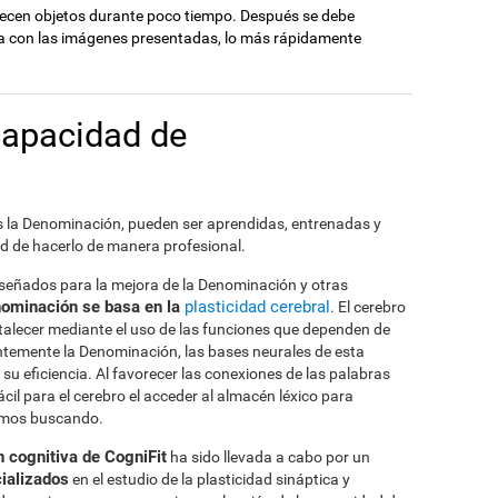
recen objetos durante poco tiempo. Después se debe
da con las imágenes presentadas, lo más rápidamente
capacidad de
las la Denominación, pueden ser aprendidas, entrenadas y
d de hacerlo de manera profesional.
diseñados para la mejora de la Denominación y otras
nominación se basa en la
plasticidad cerebral
. El cerebro
talecer mediante el uso de las funciones que dependen de
ntemente la Denominación, las bases neurales de esta
 su eficiencia. Al favorecer las conexiones de las palabras
ácil para el cerebro el acceder al almacén léxico para
tamos buscando.
 cognitiva de CogniFit
ha sido llevada a cabo por un
ializados
en el estudio de la plasticidad sináptica y