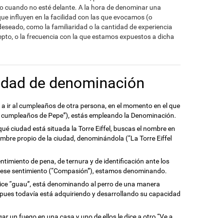
mo cuando no esté delante. A la hora de denominar una
que influyen en la facilidad con las que evocamos (o
eseado, como la familiaridad o la cantidad de experiencia
pto, o la frecuencia con la que estamos expuestos a dicha
idad de denominación
a ir al cumpleaños de otra persona, en el momento en el que
el cumpleaños de Pepe”), estás empleando la Denominación.
é ciudad está situada la Torre Eiffel, buscas el nombre en
ombre propio de la ciudad, denominándola (“La Torre Eiffel
timiento de pena, de ternura y de identificación ante los
 a ese sentimiento (“Compasión”), estamos denominando.
dice “guau”, está denominando al perro de una manera
, pues todavía está adquiriendo y desarrollando su capacidad
r un fuego en una casa y uno de ellos le dice a otro “Ve a