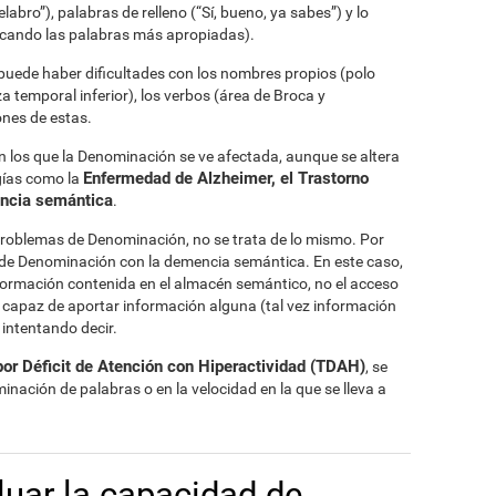
abro”), palabras de relleno (“Sí, bueno, ya sabes”) y lo
scando las palabras más apropiadas).
 puede haber dificultades con los nombres propios (polo
 temporal inferior), los verbos (área de Broca y
ones de estas.
en los que la Denominación se ve afectada, aunque se altera
Enfermedad de Alzheimer, el Trastorno
ogías como la
encia semántica
.
roblemas de Denominación, no se trata de lo mismo. Por
 de Denominación con la demencia semántica. En este caso,
información contenida en el almacén semántico, no el acceso
 capaz de aportar información alguna (tal vez información
 intentando decir.
 por Déficit de Atención con Hiperactividad (TDAH)
, se
ación de palabras o en la velocidad en la que se lleva a
uar la capacidad de