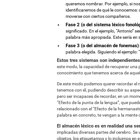
queremos nombrar. Por ejemplo, si nos 
identificaremos de qué le conocemos: c
moverse con ciertos compañeros.
Fase 2 (o del sistema léxico fonoló
significado. En el ejemplo, “Antonio” s
palabra más apropiada. Este sería en s
Fase 3 (o del almacén de fonemas)
palabra elegida. Siguiendo el ejemplo: “/a/
Estos tres sistemas son independientes
este modo, la capacidad de recuperar una p
conocimiento que tenemos acerca de aque
De este modo podemos querer recordar el 
tenemos con él, pudiendo describir su aspe
pero ser incapaces de recordar, en un mom
“Efecto de la punta de la lengua”, que pue
relacionado con el “Efecto de la hermanas
palabra en concreto, te vengan a la mente o
El almacén léxico es en realidad una se
implicadas diversas partes del cerebro. S
objetos, los etiquetamos y lo incluimos en