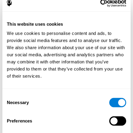
La perseveración está asociada específicamente a la
rigidez cognitiva
, consiste en la reiteración de acciones, que
quizás hayan sido efectivas en situaciones anteriores o que han
sido planificadas, pero que ya no se ajustan al logro de los
This website uses cookies
objetivos actuales.
We use cookies to personalise content and ads, to
provide social media features and to analyse our traffic.
Trastornos o patologías asociados
We also share information about your use of our site with
a una flexibilidad cognitiva
our social media, advertising and analytics partners who
deficiente o rigidez mental
may combine it with other information that you’ve
provided to them or that they’ve collected from your use
Es bastante frecuente encontrar rigidez cognitiva en muchos
of their services.
trastornos, ya sea porque se altera directamente la flexibilidad
cognitiva, o porque se alteran las funciones de las que depende la
Flexibilidad Mental.
Consent
De este modo, podemos encontrar rigidez cognitiva, o flexibilidad
Necessary
Selection
cognitiva disminuida, en una importante variedad de trastornos
niños pequeños con dificultades de
neuropsiquíatricos: En
atención
traumatismo
, en personas que hayan sufrido algún
Preferences
craneoencefálico
Ictus
(accidente de coche, caída),
, o
trastorno por déficit de atención
trastornos complejos como el