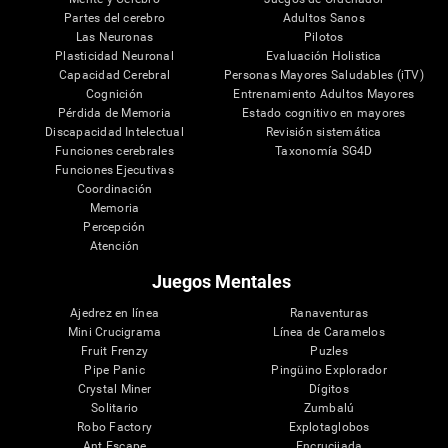
Partes del cerebro
Adultos Sanos
Las Neuronas
Pilotos
Plasticidad Neuronal
Evaluación Holistica
Capacidad Cerebral
Personas Mayores Saludables (iTV)
Cognición
Entrenamiento Adultos Mayores
Pérdida de Memoria
Estado cognitivo en mayores
Discapacidad Intelectual
Revisión sistemática
Funciones cerebrales
Taxonomía SG4D
Funciones Ejecutivas
Coordinación
Memoria
Percepción
Atención
Juegos Mentales
Ajedrez en línea
Ranaventuras
Mini Crucigrama
Línea de Caramelos
Fruit Frenzy
Puzles
Pipe Panic
Pingüino Explorador
Crystal Miner
Dígitos
Solitario
Zumbalú
Robo Factory
Explotaglobos
Ant Escape
Encrucijada