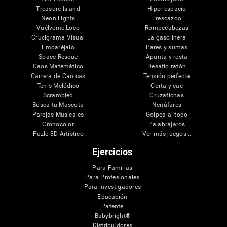
Treasure Island
Hiper-espacio
Neon Lights
Frescazoo
Vuélveme Loco
Rompecabezas
Crucigrama Visual
La gasolinera
Emparéjalo
Pares y sumas
Space Rescue
Apunta y resta
Caos Matemático
Desafío ratón
Carrera de Canicas
Tensión perfecta
Tenis Melódico
Corta y cae
Scrambled
Cruzafichas
Busca tu Mascota
Nenúfares
Parejas Musicales
Golpea al topo
Cronocolor
Palabrájaros
Puzle 3D Artístico
Ver más juegos...
Ejercicios
Para Familias
Para Profesionales
Para investigadores
Educación
Patente
Babybright®
Distribuidores