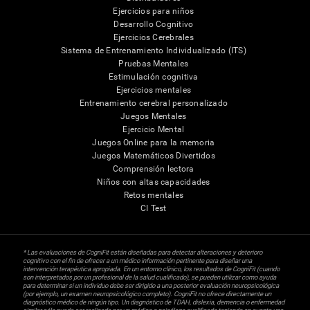
Ejercicios para niños
Desarrollo Cognitivo
Ejercicios Cerebrales
Sistema de Entrenamiento Individualizado (ITS)
Pruebas Mentales
Estimulación cognitiva
Ejercicios mentales
Entrenamiento cerebral personalizado
Juegos Mentales
Ejercicio Mental
Juegos Online para la memoria
Juegos Matemáticos Divertidos
Comprensión lectora
Niños con altas capacidades
Retos mentales
CI Test
* Las evaluaciones de CogniFit están diseñadas para detectar alteraciones y deterioro
cognitivo con el fin de ofrecer a un médico información pertinente para diseñar una
intervención terapéutica apropiada. En un entorno clínico, los resultados de CogniFit (cuando
son interpretados por un profesional de la salud cualificado), se pueden utilizar como ayuda
para determinar si un individuo debe ser dirigido a una posterior evaluación neuropsicológica
(por ejemplo, un examen neuropsicológico completo). CogniFit no ofrece directamente un
diagnóstico médico de ningún tipo. Un diagnóstico de TDAH, dislexia, demencia o enfermedad