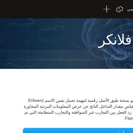
لمي
فلانكر
اختبار Flanker الخاص بـ CogniFit's Eriksen هو نسخة طبق الأصل رقمية لمهمة تحمل نفس الاسم (Eriksen
 المهمة إلى قياس مقدار التداخل الناتج عن عرض المعلومات المرئية المجاورة
د الفعل بين التجارب غير المتوافقة والتجارب المتطابقة التي تم