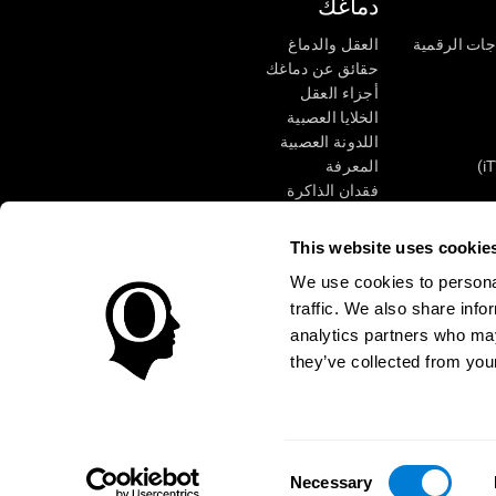
دماغك
جات الرقمية
العقل والدماغ
حقائق عن دماغك
أجزاء العقل
الخلايا العصبية
اللدونة العصبية
المعرفة
فقدان الذاكرة
كبار
الإعاقة الذهنية
وظائف ذهنية
This website uses cookie
الأعمال التنفيذيّة
We use cookies to personal
الإدراك الحسى
traffic. We also share info
الانتباه
analytics partners who may
they’ve collected from your
الوصول
مركز الثقة
Consent
CogniFit Inc © 2026
Necessary
Selection