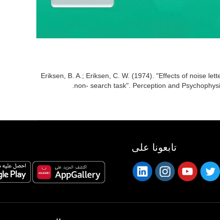
Eriksen, B. A.; Eriksen, C. W. (1974). "Effects of noise lette
non- search task". Perception and Psychophys
تابعونا على