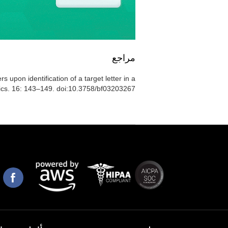
مراجع
rs upon identification of a target letter in a
ics. 16: 143–149. doi:10.3758/bf03203267.