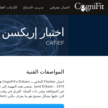
اختبار معرفي
تدريب الدماغ
الإثبات الع
اختبار إريكسن 
CAT-EF
المواصفات الفنية
and Eriksen ، 1974). تسعى هذه
غير المتوافقة وغير ذات الصلة. الفرق في وقت ر
الرد عليها بشكل صحيح هو ما يعرف بتأثير Flankers.