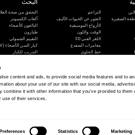
ة
البحث
اين
التزاحم
التحقق من صحة العلا
اطعة الصغيرة
العثور عن الحيوات الأليف
ألعاب الكمبيوتر
الأزواج الموسيقية
البالغون الأصحاء
الوقت واللون
طيارون
اللغز الفني 3D
التقييم الشمولي
مغامرات الضفدع
كبار السن الأصحاء (iTV)
خط الحلوى
التدريب للكبار
لغز
الحالة المعرفية عند ال
الأرقام
المراجعة المستمرة
s
طعة البصرية
لون النحلة
تصنيف SG4D
ise content and ads, to provide social media features and to an
اللعبة العقلية: تفجير البالونات
rmation about your use of our site with our social media, advertis
ات
ألعاب الذكاء
 combine it with other information that you’ve provided to them o
ألعاب اون لاين من آجل الذاكرة
 use of their services.
قي
ألعاب عقلية
 CogniFit
Media Kit
كن حليفا
كن بائعًا
إتصل بنا
مساعدة
بيان إمكانية 
Preferences
Statistics
Marketing