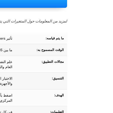
لمزيد من المعلومات حول المتغيرات التي يتم
ما يتم قياسه:
تأثير Flankers (الانتباه الانتقائي والرقابة التنفيذية والتثبيط)
الوقت المسموح به:
ما بين 35-230 ثانية تقريبًا.
مجالات التطبيق:
علم النف
العام وال
التنسيق:
الاختبار 
والأجهزة 
الهدف:
اضغط بأس
المركزي ،
التعليمات:
في كل تج