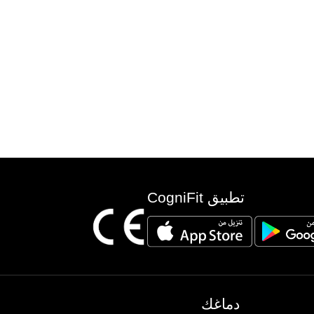
تطبيق CogniFit
دماغك