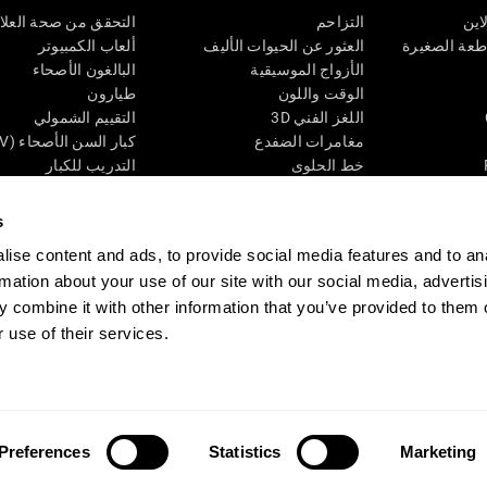
اين
التزاحم
التحقق من صحة العلا
اطعة الصغيرة
العثور عن الحيوات الأليف
ألعاب الكمبيوتر
الأزواج الموسيقية
البالغون الأصحاء
الوقت واللون
طيارون
اللغز الفني 3D
التقييم الشمولي
مغامرات الضفدع
كبار السن الأصحاء (iTV)
خط الحلوى
التدريب للكبار
لغز
الحالة المعرفية عند ال
الأرقام
المراجعة المستمرة
s
طعة البصرية
لون النحلة
تصنيف SG4D
ise content and ads, to provide social media features and to an
اللعبة العقلية: تفجير البالونات
rmation about your use of our site with our social media, advertis
ات
ألعاب الذكاء
 combine it with other information that you’ve provided to them o
ألعاب اون لاين من آجل الذاكرة
 use of their services.
قي
ألعاب عقلية
 CogniFit
Media Kit
كن حليفا
كن بائعًا
إتصل بنا
مساعدة
بيان إمكانية 
Preferences
Statistics
Marketing