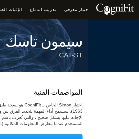
اختبار معرفي
تدريب الدماغ
الإثبات الع
سيمون تاسك
CAT-ST
المواصفات الفنية
1963). سيسمح أداء المهمة بتحديد الفرق بي
الإجابة عليها بشكل صحيح ، والتي تُعرف باسم تأ
المستخدم عندما تتعارض المعلومات المكانية (مو