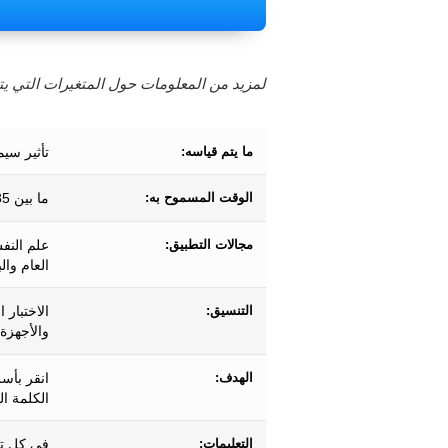
لمزيد من المعلومات حول المتغيرات التي يتم
ما يتم قياسه:
تأثير سيم
الوقت المسموح به:
ما بين 35 و 230 ثانية تقريبًا.
مجالات التطبيق:
علم النف
العام وال
التنسيق:
الاختبار 
والأجهزة 
الهدف:
انقر بأس
الكلمة ال
التعليمات:
في كل تج