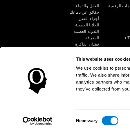
جات الرقمية
العقل والدماغ
حقائق عن دماغك
أجزاء العقل
الخلايا العصبية
اللدونة العصبية
المعرفة
فقدان الذاكرة
كبار
الإعاقة الذهنية
وظائف ذهنية
This website uses cookie
الأعمال التنفيذيّة
We use cookies to personal
الإدراك الحسى
traffic. We also share info
الانتباه
analytics partners who may
they’ve collected from your
الوصول
مركز الثقة
Consent
CogniFit Inc © 2026
Necessary
Selection