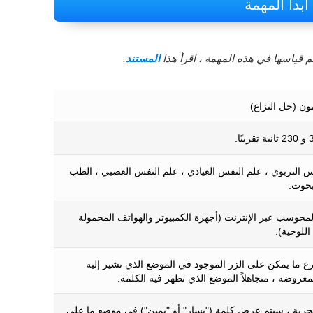
ابدأ المهمة
 قياسها في هذه المهمة ، اقرأ هذا
المستند
.
ون (حل النزاع)
س التربوي ، علم النفس العيادي ، علم النفس العصبي ، الطب
بحوث.
المحوسب عبر الإنترنت (أجهزة الكمبيوتر والهواتف المحمولة
اللوحية).
رع ما يمكن على الزر الموجود في الموضع الذي تشير إليه
معروضة ، متجاهلاً الموضع الذي تظهر فيه الكلمة.
ربة ، سيتم عرض كلمة ("يسار" أو "يمين") في موضع ما على