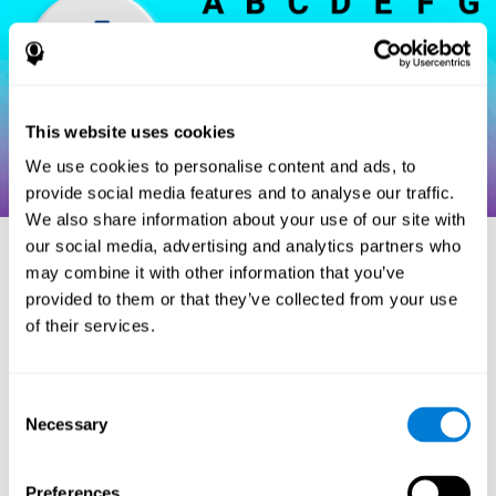
This website uses cookies
We use cookies to personalise content and ads, to
provide social media features and to analyse our traffic.
We also share information about your use of our site with
our social media, advertising and analytics partners who
may combine it with other information that you’ve
مراجع
provided to them or that they’ve collected from your use
of their services.
Hooper, H. E. (1983). Hooper Visual Organization Test Manual.
Los Angeles, CA: Western Psychological Services.
Consent
Merten, T. (2004). A Short Version of the Hooper Visual
Necessary
Organization Test: Reliability and Validity. Applied
Selection
neuropsychology, 11(2), 99-102.
https://doi.org/10.1207/s15324826an1102_5
Preferences