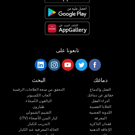
تابعونا على
دماغك
البحث
العقل والدماغ
التحقق من صحة العلاجات الرقمية
حقائق عن دماغك
ألعاب الكمبيوتر
أجزاء العقل
البالغون الأصحاء
الخلايا العصبية
طيارون
اللدونة العصبية
التقييم الشمولي
المعرفة
كبار السن الأصحاء (iTV)
فقدان الذاكرة
التدريب للكبار
الإعاقة الذهنية
الحالة المعرفية عند الكبار