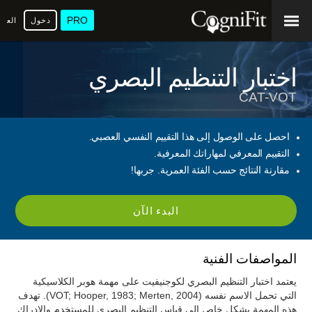
PRO
دخول
العرب
اختبار التنظيم البصري
CAT-VOT
احصل على الوصول إلى هذا التقييم النفسي العصبي.
التقييم المعرفي لمهاراتك المعرفية.
مقارنة النتائج حسب الفئة العمرية. جربها!
البدء الآن
المواصفات الفنية
يعتمد اختبار التنظيم البصري لكوجنيفيت على مهمة هوبر الكلاسيكية
التي تحمل الاسم نفسه (VOT; Hooper, 1983; Merten, 2004). تهدف
هذه المهمة بشكل خاص إلى قياس التنظيم البصري للمستخدم والإدراك