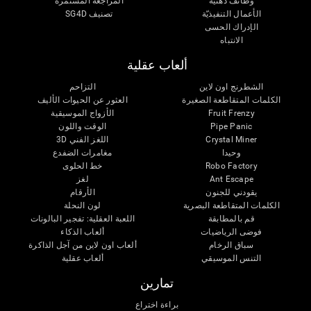
وظائف ذهنية
المراجعة المستمرة
الأعمال التنفيذيّة
تصنيف SG4D
الإدراك الحسى
الانتباه
ألعاب عقلية
الشطرنج اون لاين
التزاحم
الكلمات المتقاطعة الصغيرة
العثور عن الحيوات الأليف
Fruit Frenzy
الأزواج الموسيقية
Pipe Panic
الوقت واللون
Crystal Miner
اللغز الفني 3D
وحيدا
مغامرات الضفدع
Robo Factory
خط الحلوى
Ant Escape
لغز
يقودني للجنون
الأرقام
الكلمات المتقاطعة البصرية
لون النحلة
قم بالمطابقة
اللعبة العقلية: تفجير البالونات
فوضى الرياضيات
ألعاب الذكاء
سباق الرخام
ألعاب اون لاين من آجل الذاكرة
التنس الموسيقي
ألعاب عقلية
تمارين
براءة اختراع