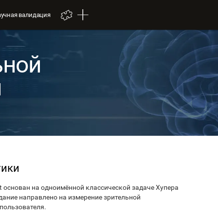
аучная валидация
ьной
и
тики
it основан на одноимённой классической задаче Хупера
 задание направлено на измерение зрительной
 пользователя.