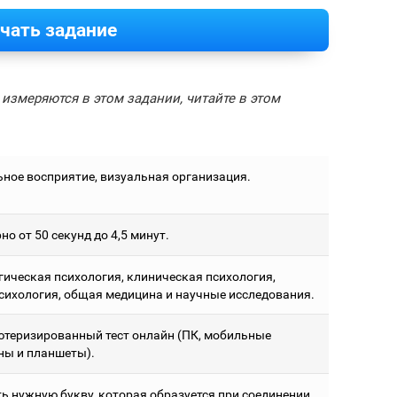
чать задание
измеряются в этом задании, читайте в этом
ьное восприятие, визуальная организация.
о от 50 секунд до 4,5 минут.
гическая психология, клиническая психология,
сихология, общая медицина и научные исследования.
теризированный тест онлайн (ПК, мобильные
ны и планшеты).
ь нужную букву, которая образуется при соединении