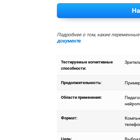
На
Подробнее о том, какие переменные 
документе
.
Тестируемые когнитивные
Зрител
способности:
Продолжительность:
Примерн
Области применения:
Педаго
нейроп
Формат:
Компью
телефо
Цель:
Выбрат