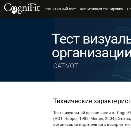
Когнитивный тест
Когнитивная тренировка
Н
Тест визуал
организаци
CAT-VOT
Технические характерис
Тест визуальной организации от CogniF
(VOT; Hooper, 1983; Merten, 2004). Это
организации и зрительного восприятия