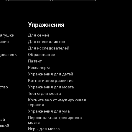
Упражнения
ягушки
Для семей
иния
Для специалистов
Для исследователей
дователь
Образование
Патент
Реселлеры
Упражнения для детей
Когнитивное развитие
ство
Упражнения для мозга
Тесты для мозга
Когнитивно-стимулирующая
терапия
Упражнения для ума
Персональная тренировка
тай
мозга
шкой
Игры для мозга