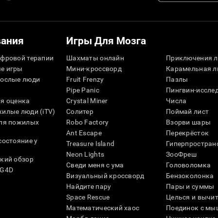
вания
Игры Для Мозга
фровой терапии
Шахматы онлайн
Приключения л
е игры
Мини-кроссворд
Карамельная л
рослые люди
Fruit Frenzy
Пазлы
Pipe Panic
Пингвин-иссле
я оценка
Crystal Miner
Числа
илые люди (iTV)
Солитер
Поймай лист
для пожилых
Robo Factory
Взорви шары
Ant Escape
Перекрёсток
состояние у
Treasure Island
Гиперпростран
Neon Lights
ЗооФреш
кий обзор
Сведи меня с ума
Головоломка
SG4D
Визуальный кроссворд
Бензоколонка
Найдите пару
Пары и суммы
Space Rescue
Целься и вычи
Математический хаос
Поединок с мы