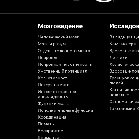
Мозговедение
Исследо
Человеческий мозг
Валидация ци
Мозг и разум
Компьютерны
Отделы головного мозга
Здоровые вз
Нейроны
Лётчики
Нейронная пластичность
Холистическа
Умственный потенциал
Здоровые пож
Когнитивность
Тренировка 
людей
Потеря памяти
Когнитивное 
Интеллектуальная
пожилых
инвалидность
Систематичес
Функции мозга
Таксономия 
Исполнительные функции
Координация
Память
Восприятие
Внимание