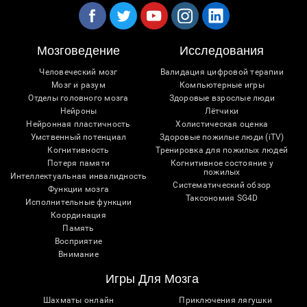
Мозговедение
Исследования
Человеческий мозг
Валидация цифровой терапии
Мозг и разум
Компьютерные игры
Отделы головного мозга
Здоровые взрослые люди
Нейроны
Лётчики
Нейронная пластичность
Холистическая оценка
Умственный потенциал
Здоровые пожилые люди (iTV)
Когнитивность
Тренировка для пожилых людей
Потеря памяти
Когнитивное состояние у
пожилых
Интеллектуальная инвалидность
Систематический обзор
Функции мозга
Таксономия SG4D
Исполнительные функции
Координация
Память
Восприятие
Внимание
Игры Для Мозга
Шахматы онлайн
Приключения лягушки