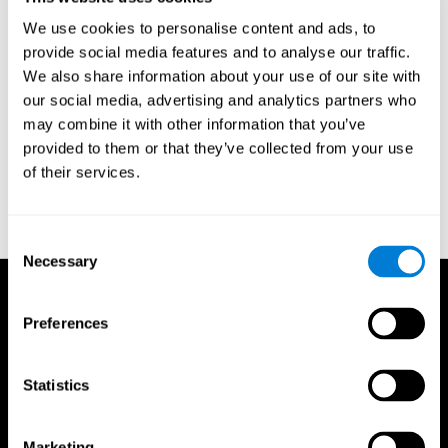
и поэтому они могут быть малополезны. Вам нужно выбрать
программу, которая оценивает вас в самом начале и затем
We use cookies to personalise content and ads, to
адаптируется к вашим потребностям и обучаемости.
provide social media features and to analyse our traffic.
We also share information about your use of our site with
Вы готовы начать или тренировка вызывает у вас
стресс?
our social media, advertising and analytics partners who
Чрезмерный стресс может снизить - и даже остановить -
may combine it with other information that you’ve
нейрогенез, создание новых нейронов или нервных клеток.
provided to them or that they’ve collected from your use
Лучшей программой брейн-тренинга для вас будет та,
которая предложит персональную тренировку, не очень
of their services.
сложная, но и не такая простая, т.е. та, которая по мере
тренировки будет адаптироваться к вашим потребностям.
Consent
Necessary
Selection
Preferences
Statistics
Marketing