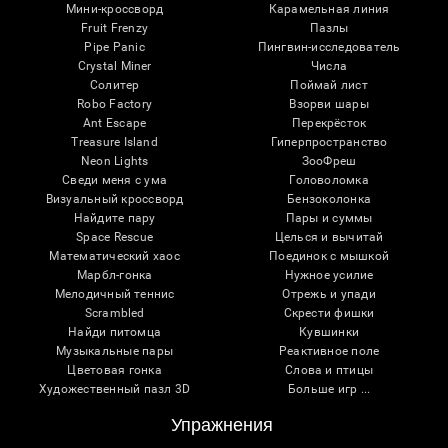
Мини-кроссворд
Карамельная линия
Fruit Frenzy
Пазлы
Pipe Panic
Пингвин-исследователь
Crystal Miner
Числа
Солитер
Поймай лист
Robo Factory
Взорви шары
Ant Escape
Перекрёсток
Treasure Island
Гиперпространство
Neon Lights
ЗооФреш
Сведи меня с ума
Головоломка
Визуальный кроссворд
Бензоколонка
Найдите пару
Пары и суммы
Space Rescue
Целься и вычитай
Математический хаос
Поединок с мышкой
Марбл-гонка
Нужное усилие
Мелодичный теннис
Отрежь и упади
Scrambled
Скрести фишки
Найди питомца
Кувшинки
Музыкальные пары
Реактивное поле
Цветовая гонка
Слова и птицы
Художественный пазл 3D
Больше игр ...
Упражнения