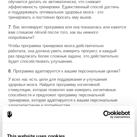
обучается делать их автоматически, что снижает
эффективность тренировки. Единственный способ достичь
и поддерживать оптимальное здоровье мозга - это
тренировать и постоянно бросать ему вызов.
Вас мотивирует программа или она показалась или кажется
вам слишком лёгкой после того, как вы немного
попробовали?
Чтобы программа тренировки мозга действительно
работала, она должна уметь измерять прогресс и каждый
раз предлагать более сложные задачи, это действительно
будет способствовать улучшению.
Программа адаптируется к вашим персональным целям?
У всех нас есть цели для поддержания и улучшения
здоровья мозга. Найдите программу когнитивной
стимуляции, которая позволит вам измерить когнитивные
способности и предложит программу персональной
тренировки, которая адаптируется к вашим персональным
характеристикам и потребностям.
Программа подходит для вашего образа жизни?
У некоторых программ упражнений для мозга есть
кратковременный результат, который трудно поддерживать,
This website uses cookies