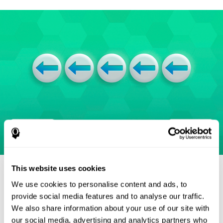
Источники
This website uses cookies
Eriksen, B. A.; Eriksen, C. W. (1974). "Effects of noise letters
We use cookies to personalise content and ads, to
upon identification of a target letter in a non- search task".
provide social media features and to analyse our traffic.
Perception and Psychophysics. 16: 143–149.
We also share information about your use of our site with
doi:10.3758/bf03203267.
our social media, advertising and analytics partners who