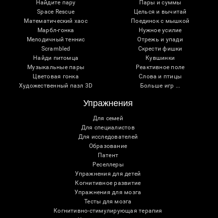
Найдите пару
Пары и суммы
Space Rescue
Целься и вычитай
Математический хаос
Поединок с мышкой
Марбл-гонка
Нужное усилие
Мелодичный теннис
Отрежь и упади
Scrambled
Скрести фишки
Найди питомца
Кувшинки
Музыкальные пары
Реактивное поле
Цветовая гонка
Слова и птицы
Художественный пазл 3D
Больше игр ...
Упражнения
Для семей
Для специалистов
Для исследователей
Образование
Патент
Реселлеры
Упражнения для детей
Когнитивное развитие
Упражнения для мозга
Тесты для мозга
Когнитивно-стимулирующая терапия