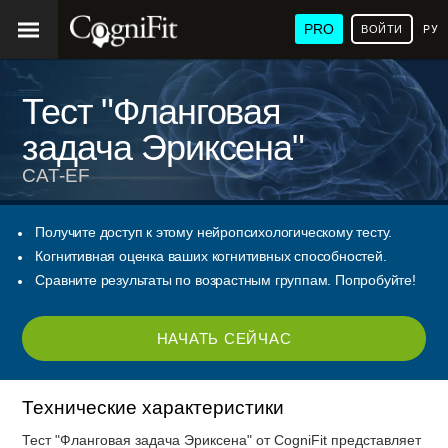
PRO
ВОЙТИ
РУ
Тест "Фланговая
задача Эриксена"
CAT-EF
Получите доступ к этому нейропсихологическому тесту.
Когнитивная оценка ваших когнитивных способностей.
Сравните результаты по возрастным группам. Попробуйте!
НАЧАТЬ СЕЙЧАС
Технические характеристики
Тест "Фланговая задача Эриксена" от CogniFit представляет