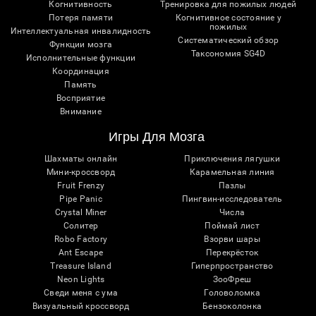
Когнитивность
Тренировка для пожилых людей
Потеря памяти
Когнитивное состояние у
пожилых
Интеллектуальная инвалидность
Систематический обзор
Функции мозга
Таксономия SG4D
Исполнительные функции
Координация
Память
Восприятие
Внимание
Игры Для Мозга
Шахматы онлайн
Приключения лягушки
Мини-кроссворд
Карамельная линия
Fruit Frenzy
Пазлы
Pipe Panic
Пингвин-исследователь
Crystal Miner
Числа
Солитер
Поймай лист
Robo Factory
Взорви шары
Ant Escape
Перекрёсток
Treasure Island
Гиперпространство
Neon Lights
ЗооФреш
Сведи меня с ума
Головоломка
Визуальный кроссворд
Бензоколонка