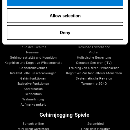
Allow selection
Dein Gehirn
Forschung
Deny
Gehirn und Verstand
Validierung digitaler Therapeutika
Über dein Gehirn
Computerspiele
Teile des Gehirns
Gesunde Erwachsene
Neuronen
Piloten
Gehirnplastizität und Kognition
Holistische Bewertung
Kognition und Kognitive Wissenschaft
Gesunde Senioren (iTV)
Gedächtnisverlust
Training von älteren Erwachsenen
Intellektuelle Einschränkungen
Kognitiver Zustand älterer Menschen
Gehirnfunktionen
Systematische Revision
Exekutive Funktionen
Taxonomie SG4D
Koordination
Gedächtnis
Wahrnehmung
Aufmerksamkeit
Gehirnjogging-Spiele
Schach online
Scrambled
Mini-Kreuzworträtsel
Finde dein Haustier