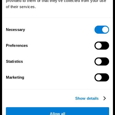
provided to them or that they’ve collected from your use
of their services.
Consent
Necessary
Selection
Preferences
CogniFit App
Statistics
Marketing
Show details
Allow all
Folge uns