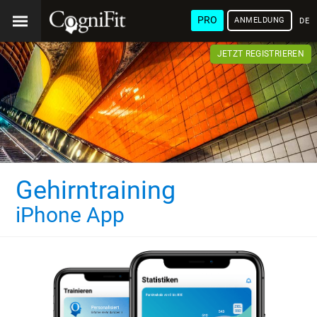
PRO
ANMELDUNG
DEU
JETZT REGISTRIEREN
Gehirntraining
iPhone App