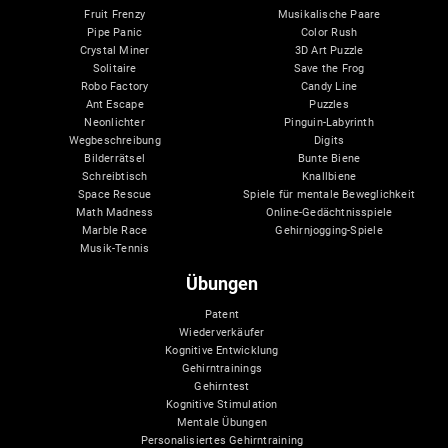
Fruit Frenzy
Musikalische Paare
Pipe Panic
Color Rush
Crystal Miner
3D Art Puzzle
Solitaire
Save the Frog
Robo Factory
Candy Line
Ant Escape
Puzzles
Neonlichter
Pinguin-Labyrinth
Wegbeschreibung
Digits
Bilderrätsel
Bunte Biene
Schreibtisch
Knallbiene
Space Rescue
Spiele für mentale Beweglichkeit
Math Madness
Online-Gedächtnisspiele
Marble Race
Gehirnjogging-Spiele
Musik-Tennis
Übungen
Patent
Wiederverkäufer
Kognitive Entwicklung
Gehirntrainings
Gehirntest
Kognitive Stimulation
Mentale Übungen
Personalisiertes Gehirntraining