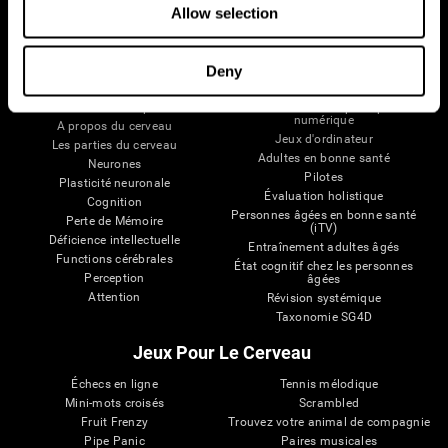
Allow selection
Deny
Votre Cerveau
Recherche
Cerveau et esprit
Validation thérapeutique
numérique
A propos du cerveau
Jeux d'ordinateur
Les parties du cerveau
Adultes en bonne santé
Neurones
Pilotes
Plasticité neuronale
Évaluation holistique
Cognition
Personnes âgées en bonne santé
Perte de Mémoire
(iTV)
Déficience intellectuelle
Entraînement adultes âgés
Functions cérébrales
État cognitif chez les personnes
Perception
âgées
Attention
Révision systémique
Taxonomie SG4D
Jeux Pour Le Cerveau
Échecs en ligne
Tennis mélodique
Mini-mots croisés
Scrambled
Fruit Frenzy
Trouvez votre animal de compagnie
Pipe Panic
Paires musicales