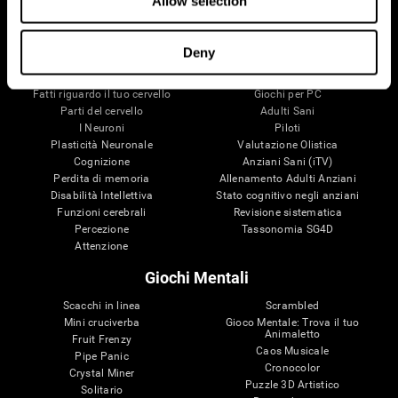
Allow selection
Il Tuo Cervello
Ricerca
Deny
Mente e Cervello
Convalida della terapia digitale
Fatti riguardo il tuo cervello
Giochi per PC
Parti del cervello
Adulti Sani
I Neuroni
Piloti
Plasticità Neuronale
Valutazione Olistica
Cognizione
Anziani Sani (iTV)
Perdita di memoria
Allenamento Adulti Anziani
Disabilità Intellettiva
Stato cognitivo negli anziani
Funzioni cerebrali
Revisione sistematica
Percezione
Tassonomia SG4D
Attenzione
Giochi Mentali
Scacchi in linea
Scrambled
Mini cruciverba
Gioco Mentale: Trova il tuo
Animaletto
Fruit Frenzy
Caos Musicale
Pipe Panic
Cronocolor
Crystal Miner
Puzzle 3D Artistico
Solitario