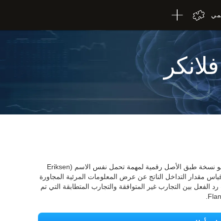
لمي
فلانكر
اختبار Flanker الخاص بـ CogniFit's Eriksen هو نسخة طبق الأصل رقمية لمهمة تحمل نفس الاسم (Eriksen
 المهمة إلى قياس مقدار التداخل الناتج عن عرض المعلومات المرئية المجاورة
د الفعل بين التجارب غير المتوافقة والتجارب المتطابقة التي تم