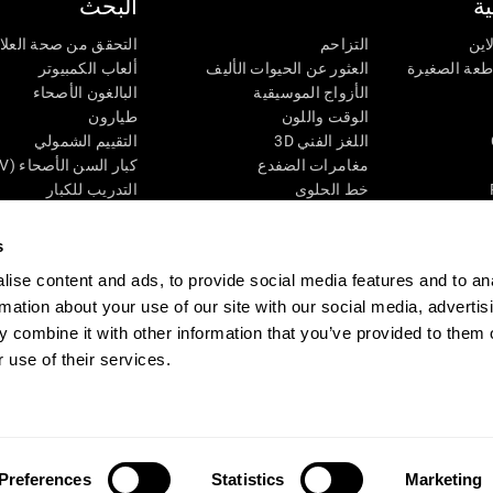
ة
البحث
اين
التزاحم
التحقق من صحة العلا
اطعة الصغيرة
العثور عن الحيوات الأليف
ألعاب الكمبيوتر
الأزواج الموسيقية
البالغون الأصحاء
الوقت واللون
طيارون
اللغز الفني 3D
التقييم الشمولي
مغامرات الضفدع
كبار السن الأصحاء (iTV)
خط الحلوى
التدريب للكبار
لغز
الحالة المعرفية عند ال
الأرقام
المراجعة المستمرة
s
طعة البصرية
لون النحلة
تصنيف SG4D
ise content and ads, to provide social media features and to an
اللعبة العقلية: تفجير البالونات
rmation about your use of our site with our social media, advertis
ات
ألعاب الذكاء
 combine it with other information that you’ve provided to them o
ألعاب اون لاين من آجل الذاكرة
 use of their services.
قي
ألعاب عقلية
 CogniFit
Media Kit
كن حليفا
كن بائعًا
إتصل بنا
مساعدة
بيان إمكانية 
Preferences
Statistics
Marketing