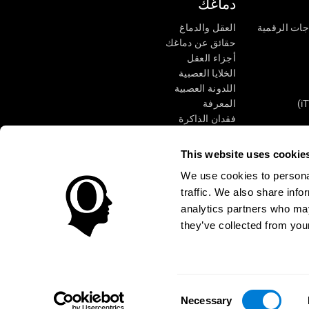
دماغك
جات الرقمية
العقل والدماغ
حقائق عن دماغك
أجزاء العقل
الخلايا العصبية
اللدونة العصبية
المعرفة
فقدان الذاكرة
كبار
الإعاقة الذهنية
وظائف ذهنية
This website uses cookie
الأعمال التنفيذيّة
We use cookies to personal
الإدراك الحسى
traffic. We also share info
الانتباه
analytics partners who may
they’ve collected from your
الوصول
مركز الثقة
Consent
CogniFit Inc © 2026
Necessary
Selection