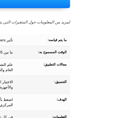
لمزيد من المعلومات حول المتغيرات التي يتم
ما يتم قياسه:
تأثير Flankers (الانتباه الانتقائي والرقابة التنفيذية والتثبيط)
الوقت المسموح به:
ما بين 35-230 ثانية تقريبًا.
مجالات التطبيق:
علم النف
العام وال
التنسيق:
الاختبار 
والأجهزة 
الهدف:
اضغط بأس
المركزي ،
التعليمات:
في كل تج