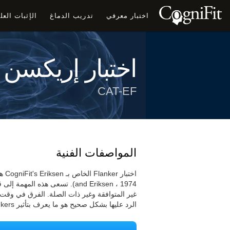
اختبار معرفي
تدريب الدماغ
الإثبات الع
اختبار إريكسن 
CAT-EF
المواصفات الفنية
and Eriksen ، 1974). تسعى هذه
غير المتوافقة وغير ذات الصلة. الفرق في وقت ر
الرد عليها بشكل صحيح هو ما يعرف بتأثير Flankers.