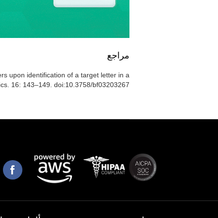
مراجع
rs upon identification of a target letter in a
ics. 16: 143–149. doi:10.3758/bf03203267.