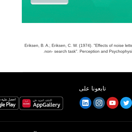
Eriksen, B. A.; Eriksen, C. W. (1974). "Effects of noise lette
non- search task". Perception and Psychophys
تابعونا على