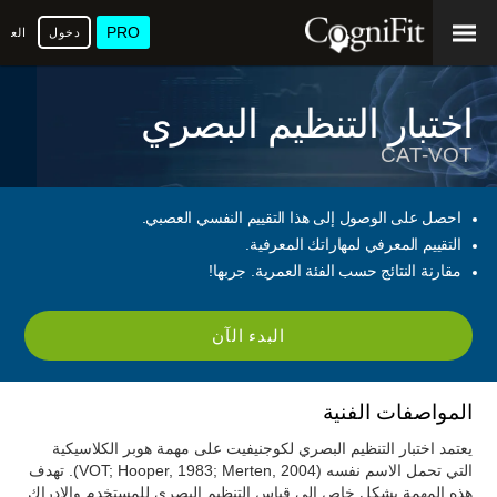
PRO
دخول
العرب
اختبار التنظيم البصري
CAT-VOT
احصل على الوصول إلى هذا التقييم النفسي العصبي.
التقييم المعرفي لمهاراتك المعرفية.
مقارنة النتائج حسب الفئة العمرية. جربها!
البدء الآن
المواصفات الفنية
يعتمد اختبار التنظيم البصري لكوجنيفيت على مهمة هوبر الكلاسيكية
التي تحمل الاسم نفسه (VOT; Hooper, 1983; Merten, 2004). تهدف
هذه المهمة بشكل خاص إلى قياس التنظيم البصري للمستخدم والإدراك