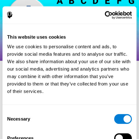
This website uses cookies
We use cookies to personalise content and ads, to
provide social media features and to analyse our traffic.
We also share information about your use of our site with
our social media, advertising and analytics partners who
may combine it with other information that you’ve
مراجع
provided to them or that they’ve collected from your use
of their services.
Hooper, H. E. (1983). Hooper Visual Organization Test Manual.
Los Angeles, CA: Western Psychological Services.
Consent
Merten, T. (2004). A Short Version of the Hooper Visual
Necessary
Organization Test: Reliability and Validity. Applied
Selection
neuropsychology, 11(2), 99-102.
https://doi.org/10.1207/s15324826an1102_5
Preferences