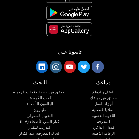
تابعونا على
دماغك
البحث
العقل والدماغ
التحقق من صحة العلاجات الرقمية
حقائق عن دماغك
ألعاب الكمبيوتر
أجزاء العقل
البالغون الأصحاء
الخلايا العصبية
طيارون
اللدونة العصبية
التقييم الشمولي
المعرفة
كبار السن الأصحاء (iTV)
فقدان الذاكرة
التدريب للكبار
الإعاقة الذهنية
الحالة المعرفية عند الكبار