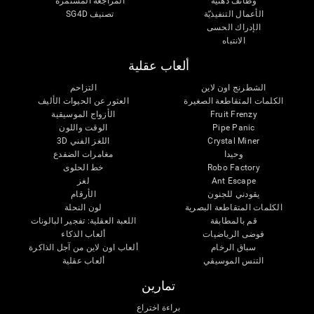
وظائف ذهنية
المراجعة المستمرة
الأعمال التنفيذيّة
تصنيف SG4D
الإدراك الحسى
الانتباه
ألعاب عقلية
الشطرنج اون لاين
التزاحم
الكلمات المتقاطعة الصغيرة
العثور عن الحيوات الأليف
Fruit Frenzy
الأزواج الموسيقية
Pipe Panic
الوقت واللون
Crystal Miner
اللغز الفني 3D
وحيدا
مغامرات الضفدع
Robo Factory
خط الحلوى
Ant Escape
لغز
يقودني للجنون
الأرقام
الكلمات المتقاطعة البصرية
لون النحلة
قم بالمطابقة
اللعبة العقلية: تفجير البالونات
فوضى الرياضيات
ألعاب الذكاء
سباق الرخام
ألعاب اون لاين من آجل الذاكرة
التنس الموسيقي
ألعاب عقلية
تمارين
براءة اختراع