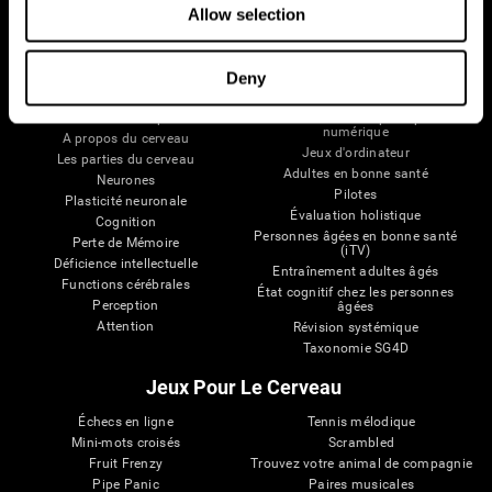
Allow selection
Deny
Votre Cerveau
Recherche
Cerveau et esprit
Validation thérapeutique
numérique
A propos du cerveau
Jeux d'ordinateur
Les parties du cerveau
Adultes en bonne santé
Neurones
Pilotes
Plasticité neuronale
Évaluation holistique
Cognition
Personnes âgées en bonne santé
Perte de Mémoire
(iTV)
Déficience intellectuelle
Entraînement adultes âgés
Functions cérébrales
État cognitif chez les personnes
Perception
âgées
Attention
Révision systémique
Taxonomie SG4D
Jeux Pour Le Cerveau
Échecs en ligne
Tennis mélodique
Mini-mots croisés
Scrambled
Fruit Frenzy
Trouvez votre animal de compagnie
Pipe Panic
Paires musicales