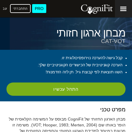
PRO
התחברתי
עברי
מבחן ארגון חזותי
CAT-VOT
קבל גישה להערכה נוירופסיכולוגית זו.
הערכה קוגניטיבית של הכישורים הקוגניטיביים שלך.
השוו תוצאות לפי קבוצת גיל. תן לזה הזדמנות!
התחל עכשיו
מפרט טכני
מבחן הארגון החזותי של CogniFit מבוסס על המשימה הקלאסית של
הופר באותו שם (VOT; Hooper, 1983; Merten, 2004). משימה זו
מכוונת במיוחד למדידת הארגון החזותי והתפיסה החזותית של