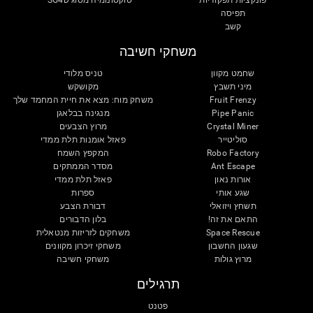
פונקציות תפקודיות
טוקסונומיה מסוג SG4D
תפיסה
קשב
משחקי חשיבה
שחמט מקוון
טניס מלודי
מיני תשבץ
מקושקש
Fruit Frenzy
משחק מוח: מצא את חיית המחמד שלך
Pipe Panic
מנגינה בבלאגן
Crystal Miner
מרוץ הצבעים
סוליטייר
פאזל אומנות תלת ממדי
Robo Factory
המקפץ השמח
Ant Escape
מסדר הממתקים
אורות נאון
פאזל תלת ממדי
שגע אותי
ספרות
תשחץ ויזואלי
דבורת הצבע
התאם את זה!
בלון הדבורים
Space Rescue
משחקים לזריזות מנטאלית
שגעון החשבון
משחקי זיכרון מקוונים
מרוץ גולות
משחקי חשיבה
תרגילים
פטנט