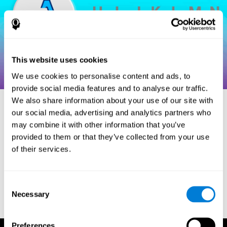
This website uses cookies
We use cookies to personalise content and ads, to
provide social media features and to analyse our traffic.
We also share information about your use of our site with
our social media, advertising and analytics partners who
may combine it with other information that you’ve
הפניות
provided to them or that they’ve collected from your use
of their services.
Hooper, H. E. (1983). Hooper Visual Organization Test Manual.
Los Angeles, CA: Western Psychological Services.
Merten, T. (2004). A Short Version of the Hooper Visual
Consent
Organization Test: Reliability and Validity. Applied
Necessary
neuropsychology, 11(2), 99-102.
Selection
https://doi.org/10.1207/s15324826an1102_5
Preferences