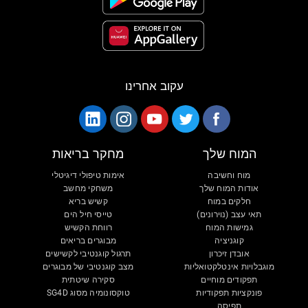
עקוב אחרינו
המוח שלך
מחקר בריאות
מוח וחשיבה
אימות טיפולי דיגיטלי
אודות המוח שלך
משחקי מחשב
חלקים במוח
קשיש בריא
תאי עצב (נוירונים)
טייסי חיל הים
גמישות המוח
רווחת הקשיש
קוגניציה
מבוגרים בריאים
אובדן זיכרון
תרגול קוגנטיבי לקשישים
מוגבלויות אינטלקטואליות
מצב קוגנטיבי של מבוגרים
תפקודים מוחיים
סקירה שיטתית
פונקציות תפקודיות
טוקסונומיה מסוג SG4D
תפיסה