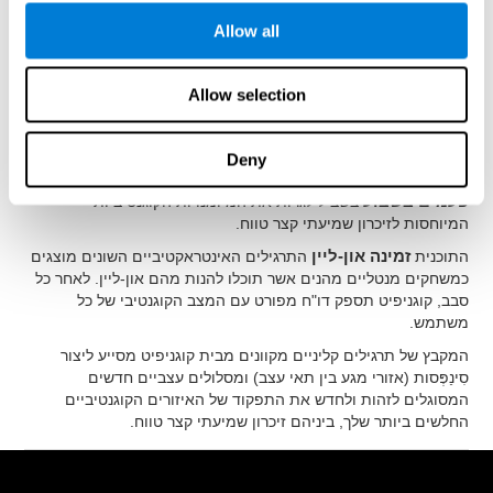
גם כן.
Allow all
בעזרת האבחון הנוירו-פסיכולוגי מבית קוגניפיט,
אנו נמדוד זיכרון
שמיעתי
, ובהתבסס על התוצאות שנאספו ניצור תוכנית אימונים
מלאה עם
תרגילים קוגנטיביים מותאמים אישית אשר תוכננו
Allow selection
לשפר זיכרון שמיעתי
.
התוכנית לאבחון נוירו-פסיכולוגי מבית קוגניפיט תוכננה על-ידי צוות
של נוירולוגים ופסיכולוגים קוגנטיביים אשר חקרו את התהליכים של
Deny
גמישות המוח ויצירת תאי עצב. תצטרך רק
15 דקות ביום, 2-3
פעמים בשבוע
בשביל לגרות את המיומנויות הקוגנטיביות
המיוחסות לזיכרון שמיעתי קצר טווח.
התוכנית
זמינה און-ליין
התרגילים האינטראקטיביים השונים מוצגים
כמשחקים מנטליים מהנים אשר תוכלו להנות מהם און-ליין. לאחר כל
סבב, קוגניפיט תספק דו"ח מפורט עם המצב הקוגנטיבי של כל
משתמש.
המקבץ של תרגילים קליניים מקוונים מבית קוגניפיט מסייע ליצור
סִינַפְּסות (אזורי מגע בין תאי עצב) ומסלולים עצביים חדשים
המסוגלים לזהות ולחדש את התפקוד של האיזורים הקוגנטיביים
החלשים ביותר שלך, ביניהם זיכרון שמיעתי קצר טווח.