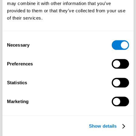
may combine it with other information that you’ve
מקבץ המשימות לאבחון זיכרון שמיעתי או הדהודי קיבל השראה
provided to them or that they’ve collected from your use
ממבחן קלאסי בשם
Rey Auditory Verbal Learning Test
of their services.
(RAVLT) by Rey (1964)
.
המשימות אשר מודדות זיכרון
שמיעתי קצר טווח
מנסות לאבחן את היכולת של המשתמש לפרש
גירוי שמיעתי. משימה זו תדרוש מהמשתמש לחלץ את המשמעות של
המידע הנתון, ומיד להבין את המסר בשביל להשלים את הפעולה.
Consent
Necessary
Selection
מבחן רצף WOM-ASM
הינו מבחן המאבחן זיכרון הדהודי וכן יכולת
תכנון, זיכרון חזותי, זיכרון לטווח קצר, תפיסה מרחבית, זמן תגובה,
זיכרון עבודה ומהירות עיבוד.
Preferences
האם ניתן לשפר זיכרון שמיעתי קצר
טווח?
Statistics
בהחלט. המפתח לשיפור הזיכרון הפונולוגי מורכב מ
שיפור השמירה
Marketing
והאחסון
, ועוזר לו להיות יעיל ככל האפשר.
לקוגניפיט יש סוגים רבים של
תרגילים קליניים לגירוי ואימון
הזיכרון ההדהודי
. אם מדעי המוח למדו אותנו משהו על
גמישות
המוח
, הוא שככל שנשתמש במסלול עצבי, כך הוא יהיה חזק יותר,
Show details
כלומר שהמסלול אשר בו משתמשים בתהליך השמיעתי יוכל להשתפר