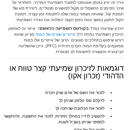
גירוי זה יגיע באופן אוטומטי למעבד השמיעתי המרכזי, האחראי על
שינוי הסימנים החשמליים מקול למושגים מנטליים, ליצירת סוג של
תמונת קול, שאותה נשמור במוח שלנו לתקופת זמן קצרה. תמונת
הקול תתנגן במשך טווח הזמן הקצר המלווה את הגירוי השמיעתי.
זיכרון שמיעתי נמדד
בקורטס השמיעה הראשוני
. איזור זה לאחסון
הזיכרון השמיעתי נמתח דרך
איזורים שונים של המוח
מכיוון שהוא
דורש שימוש בתהליכים מגוונים. הרוב של איזורים אלו במוח
ממוקמים בקליפת המוח הקדם חזיתית (PFC), היכן שהשליטה
הביצועית והקשורה לתשומת לב מנוטרת.
דוגמאות לזיכרון שמיעתי קצר טווח או
הדהודי (זכרון אקו)
לזכור את השם של אדם שרק הכרת
לדקלם מס' טלפון שניתן לך
לזכור את הכתובת שניתנה לך
להקשיב לרדיו במהלך תחרות, לזכור את התשובה, ולהתקשר
למספר שניתן בשביל לענות.
לזכור קול של אדם