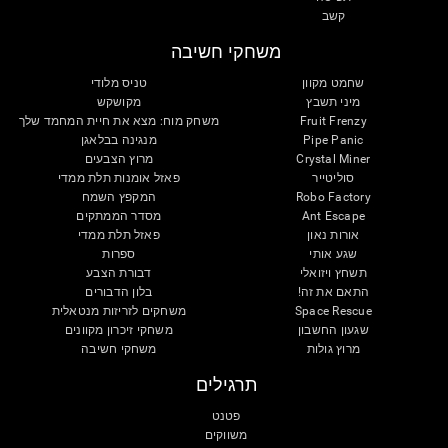
קשב
משחקי חשיבה
שחמט מקוון
טניס מלודי
מיני תשבץ
מקושקש
Fruit Frenzy
משחק מוח: מצא את חיית המחמד שלך
Pipe Panic
מנגינה בבלאגן
Crystal Miner
מרוץ הצבעים
סוליטייר
פאזל אומנות תלת ממדי
Robo Factory
המקפץ השמח
Ant Escape
מסדר הממתקים
אורות נאון
פאזל תלת ממדי
שגע אותי
ספרות
תשחץ ויזואלי
דבורת הצבע
התאם את זה!
בלון הדבורים
Space Rescue
משחקים לזריזות מנטאלית
שגעון החשבון
משחקי זיכרון מקוונים
מרוץ גולות
משחקי חשיבה
תרגילים
פטנט
משווקים