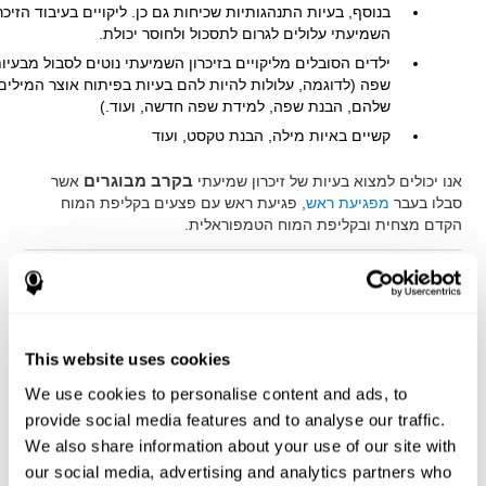
בנוסף, בעיות התנהגותיות שכיחות גם כן. ליקויים בעיבוד הזיכרו
השמיעתי עלולים לגרום לתסכול ולחוסר יכולת.
ילדים הסובלים מליקויים בזיכרון השמיעתי נוטים לסבול מבעיו
שפה (לדוגמה, עלולות להיות להם בעיות בפיתוח אוצר המילים
שלהם, הבנת שפה, למידת שפה חדשה, ועוד.)
קשיים באיות מילה, הבנת טקסט, ועוד
אנו יכולים למצוא בעיות של זיכרון שמיעתי
בקרב מבוגרים
אשר
סבלו בעבר
מפגיעת ראש
, פגיעת ראש עם פצעים בקליפת המוח
הקדם מצחית ובקליפת המוח הטמפוראלית.
כיצד אפשר לאבחן בעיות של זיכרון
שמיעתי קצר טווח?
This website uses cookies
באמצעות אבחון נוירו-פסיכולוגי מלא ניתן למדוד באפקטיביות
ובמדויק זיכרון שמיעתי קצר טווח או הדהודי (זכרון אקו) של משתמש.
We use cookies to personalise content and ads, to
מקבץ הערכה ניורופסיכולוגי ממוחשב
להעריך רמה קונגטיבית, או
provide social media features and to analyse our traffic.
מקבץ הערכה קוגנטיבית (CAB)™ מאפשרת לנו למדוד באופן מדוייק
We also share information about your use of our site with
את הרמה הקונגטיבית הכללית של המשתמש, וישנם מספר מבחנים
our social media, advertising and analytics partners who
קונגטיבים למדוד
זיכרון שמיעתי
.