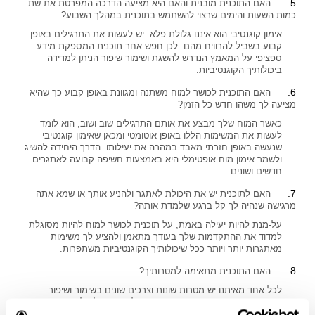
האם התוכנית מובנית והאם היא מציעה הדרכה המפרטת את שת
כמות השעות והימים שרצוי להשתמש בתוכנית במהלך השבוע?
אימון קוגנטיבי הוא איננו גלולת פלא. יש לעשות את התרגילים באופן
קבוע בשביל להרוויח מהם. לכן חפש אחר תוכנית המספקת מידע
ספציפי על המאמץ הנדרש להשגת ושימור שיפור הניתן למדידה
ביכולותיך הקוגנטיביות.
האם התוכנית לכושר למוח משתנה ומגוונת באופן קבוע כך שהיא
מציעה לך משהו חדש כל הזמן?
כאשר המוח שלך מבצע את אותם התרגילים שוב ושוב, הוא לומד
לעשות את המשימות הללו באופן אוטומטי ומכאן שאימון קוגנטיבי
שנעשה באופן חזרתי מאבד במהרה את יעילותו. הדרך היחידה להשיג
ולשמר אימון מוח אופטימלי היא באמצעות חשיפה קבועה לאתגרים
חדשים ושונים.
האם לתוכנית יש את היכולת לאתגר ולהניע אותך או שמא אתה
מרגישה שנהיה לך קל ברגע שלמדת אותה?
על-מנת להיות יעילה באמת, על תוכנית לכושר למוח להיות מסוגלת
למדוד את ההתקדמות שלך בעודך מתאמן ולהציע לך משימות
מאתגרות יותר ויותר ככל שיכולותיך הקוגנטיביות משתפרות.
האם התוכנית מתאימה למטרותיך?
לכל אחד מאיתנו יש מטרות שונות וצרכים שונים בשימור ושיפור
בריאות המוח. חפש אחר תוכנית כושר למוח שיכולה למדוד את
יכולותיך הקוגנטיביות ולהציע לך משטר אימונים אישי התפור