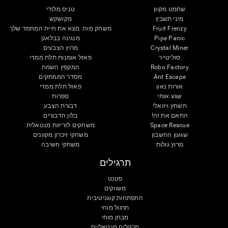
שחמט מקוון
טניס מלודי
מיני תשבץ
מקושקש
Fruit Frenzy
משחק מוח: מצא את חיית המחמד שלך
Pipe Panic
מנגינה בבלאגן
Crystal Miner
מרוץ הצבעים
סוליטייר
פאזל אומנות תלת ממדי
Robo Factory
המקפץ השמח
Ant Escape
מסדר הממתקים
אורות נאון
פאזל תלת ממדי
שגע אותי
ספרות
תשחץ ויזואלי
דבורת הצבע
התאם את זה!
בלון הדבורים
Space Rescue
משחקים לזריזות מנטאלית
שגעון החשבון
משחקי זיכרון מקוונים
מרוץ גולות
משחקי חשיבה
תרגילים
פטנט
משווקים
התפתחות קוגניטיבית
תרגול מוחי
מבחן מוחי
תרגילים מנטאליים