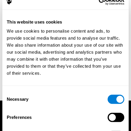
לדרישותיך הספציפיות.
האם התוכנית מתאימה לסגנון החיים שלך?
This website uses cookies
יש תוכניות לתרגול המוח שמפיקות תוצאות מצוינות בטווח הקצר אולם
We use cookies to personalise content and ads, to
הן אינטנסיביות מאוד וקשות לשימור. תוכניות אחרות עשויות להיות
הדרגתיות יותר ולא מאתגרות מספיק. יש לבחור תוכנית שמעריכה
provide social media features and to analyse our traffic.
ומודדת אותך מההתחלה ומתאימה את הקושי של המשימות על-מנת
We also share information about your use of our site with
שישקפו את הקצב האישי וסגנון האימון שלך.
our social media, advertising and analytics partners who
האם אתה מוכן ומסוגל לבצע את התוכנית או שמא זה יהיה
may combine it with other information that you’ve
מלחיץ מידי?
provided to them or that they’ve collected from your use
עודף מתח יכול לצמצם, ואולי אפילו לעקב, יצירת תאי עצב חדשים.
of their services.
התוכנית הטובה ביותר עבורך לכושר למוח היא כזו שתציע לך אימון
מותאם אישית שאינו קל מידי או מלחיץ מידי, אלא שיתאים את עצמו
לצרכיך תוך כדי ההתקדמות בתוכנית.
Consent
Necessary
Selection
Preferences