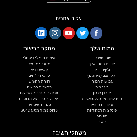
עקוב אחרינו
המוח שלך
מחקר בריאות
מוח וחשיבה
אימות טיפולי דיגיטלי
אודות המוח שלך
משחקי מחשב
חלקים במוח
קשיש בריא
תאי עצב (נוירונים)
טייסי חיל הים
גמישות המוח
רווחת הקשיש
קוגניציה
מבוגרים בריאים
אובדן זיכרון
תרגול קוגנטיבי לקשישים
מוגבלויות אינטלקטואליות
מצב קוגנטיבי של מבוגרים
תפקודים מוחיים
סקירה שיטתית
פונקציות תפקודיות
טוקסונומיה מסוג SG4D
תפיסה
קשב
משחקי חשיבה