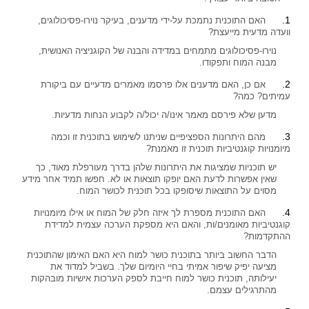
האם התוכנית נתמכת על-ידי מדענים, בעיקר נוירו-פסיכולוגים,
וועדה מדעית מייעצת?
נוירו-פסיכולוגים מתמחים במדידה והבנה של הקוגניציה האנושית,
מבנה המוח ותפקודו.
אם כן, האם מדענים אלו פרסמו מאמרים מדעיים עם ביקורת
עמיתים? כמה?
מדען שלא פירסם מאמר אינו/ה יכול/ה לקבוע הנחות מדעיות.
מהם היתרונות הספציפיים שניתנו לשימוש בתוכנית זו וכמה
מיומנויות קוגנטיביות תוכנית זו מאמנת?
יש תוכניות שמציגות את היתרונות שלהן בדרך מעורפלת מאוד, כך
שאין אפשרות לדעת האם יופקו תוצאות או לא. חפשו תמיד אחר מידע
מסוים על התוצאות שיסופקו בכל תוכנית לכושר המוח.
האם התוכנית מספרת לך איזה חלק של המוח או אילו מיומנויות
קוגנטיביות מאומנים/ות, והאם היא מספקת הערכה עצמית למדידת
ההתקדמות?
הדבר החשוב ביותר בתוכנית כושר למוח היא האם האימון שהתוכנית
מציעה יפיק שיפור אמיתי בחיי היומיום שלך. בשביל למדוד את
יעילותה, תוכנית כושר למוח חייבת לספק הערכות אישיות מובהקות
מהתרגילים עצמם.